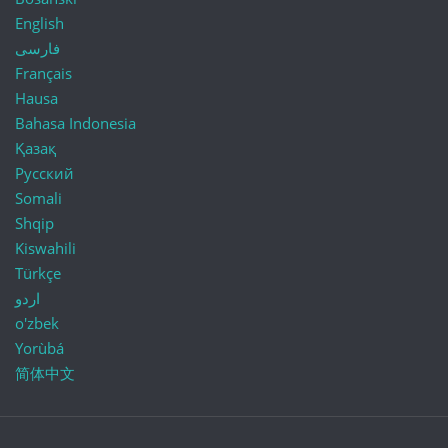
English
فارسی
Français
Hausa
Bahasa Indonesia
Қазақ
Русский
Somali
Shqip
Kiswahili
Türkçe
اردو
o'zbek
Yorùbá
简体中文