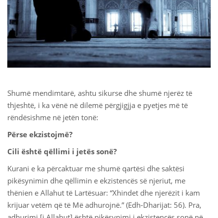
 Қазақ
 فارسی
 Русский
 Somali
Shumë mendimtarë, ashtu sikurse dhe shumë njerëz të
 Kiswahili
thjeshtë, i ka vënë në dilemë përgjigjja e pyetjes më të
rëndësishme në jetën tonë:
 Türkçe
Përse ekzistojmë?
 اردو
Cili është qëllimi i jetës sonë?
 o'zbek
Kurani e ka përcaktuar me shumë qartësi dhe saktësi
pikësynimin dhe qëllimin e ekzistencës së njeriut, me
 Yorùbá
thënien e Allahut të Lartësuar: “Xhindet dhe njerëzit i kam
krijuar vetëm që të Më adhurojnë.” (Edh-Dharijat: 56). Pra,
adhurimi [i Allahut] është pikësynimi i ekzistencës sonë në