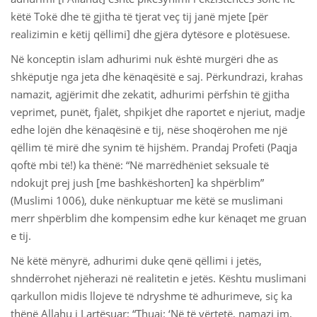
këtë Tokë dhe të gjitha të tjerat veç tij janë mjete [për
realizimin e këtij qëllimi] dhe gjëra dytësore e plotësuese.
Në konceptin islam adhurimi nuk është murgëri dhe as
shkëputje nga jeta dhe kënaqësitë e saj. Përkundrazi, krahas
namazit, agjërimit dhe zekatit, adhurimi përfshin të gjitha
veprimet, punët, fjalët, shpikjet dhe raportet e njeriut, madje
edhe lojën dhe kënaqësinë e tij, nëse shoqërohen me një
qëllim të mirë dhe synim të hijshëm. Prandaj Profeti (Paqja
qoftë mbi të!) ka thënë: “Në marrëdhëniet seksuale të
ndokujt prej jush [me bashkëshorten] ka shpërblim”
(Muslimi 1006), duke nënkuptuar me këtë se muslimani
merr shpërblim dhe kompensim edhe kur kënaqet me gruan
e tij.
Në këtë mënyrë, adhurimi duke qenë qëllimi i jetës,
shndërrohet njëherazi në realitetin e jetës. Kështu muslimani
qarkullon midis llojeve të ndryshme të adhurimeve, siç ka
thënë Allahu i Lartësuar: “Thuaj: ‘Në të vërtetë, namazi im,