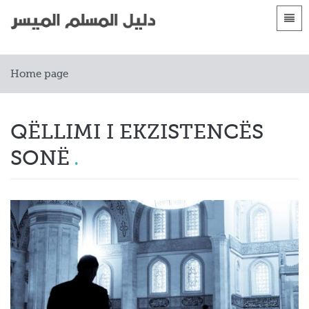
Gjuhët
Faqja kryesore
Home page
 Shqip
Parashtrime
 العربية
الأقسام
QËLLIMI I EKZISTENCËS
 azərbaycan
SONË
 Bosanski
 简体中文
 English
 Français
 Hausa
 Bahasa Indonesia