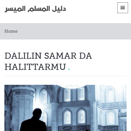
Languages
الصفحة الرئيسية
Home
 Shqip
Gabatarwa
 العربية
Yankuna
DALILIN SAMAR DA
 azərbaycan
HALITTARMU
 Bosanski
 简体中文
 English
 Français
 Hausa
 Bahasa Indonesia