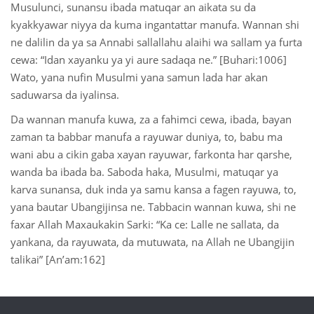
Musulunci, sunansu ibada matuqar an aikata su da
kyakkyawar niyya da kuma ingantattar manufa. Wannan shi
ne dalilin da ya sa Annabi sallallahu alaihi wa sallam ya furta
cewa: “Idan xayanku ya yi aure sadaqa ne.” [Buhari:1006]
Wato, yana nufin Musulmi yana samun lada har akan
saduwarsa da iyalinsa.
Da wannan manufa kuwa, za a fahimci cewa, ibada, bayan
zaman ta babbar manufa a rayuwar duniya, to, babu ma
wani abu a cikin gaba xayan rayuwar, farkonta har qarshe,
wanda ba ibada ba. Saboda haka, Musulmi, matuqar ya
karva sunansa, duk inda ya samu kansa a fagen rayuwa, to,
yana bautar Ubangijinsa ne. Tabbacin wannan kuwa, shi ne
faxar Allah Maxaukakin Sarki: “Ka ce: Lalle ne sallata, da
yankana, da rayuwata, da mutuwata, na Allah ne Ubangijin
talikai” [An’am:162]