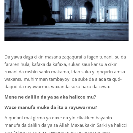
 Қазақ
 فارسی
 Русский
 Somali
Da yawa daga cikin masana zaqaqurai a fagen tunani, su da
 Kiswahili
fararen hula, kafaxa da kafaxa, sukan saui kansu a cikin
ruxani da rashin sanin makama, idan suka yi qoqarin amsa
 Türkçe
waxansu muhimman tambayoyi da suke da alaqa ta qud-
daqud da rayuwarmu, waxanda suka haxa da cewa:
 اردو
Mene ne dalilin da ya sa aka halicce mu?
 o'zbek
Wace manufa muke da ita a rayuwarmu?
 Yorùbá
Alqur’ani mai girma ya daxe da yin cikakken bayanin
manufa da dalilin da ya sa Allah Maxaukakin Sarki ya halicci
xan Adam ya kuma sawwaqe masa wannan rayuwa.