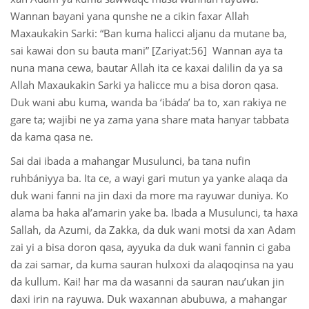
Wannan bayani yana qunshe ne a cikin faxar Allah
Maxaukakin Sarki: “Ban kuma halicci aljanu da mutane ba,
sai kawai don su bauta mani” [Zariyat:56] Wannan aya ta
nuna mana cewa, bautar Allah ita ce kaxai dalilin da ya sa
Allah Maxaukakin Sarki ya halicce mu a bisa doron qasa.
Duk wani abu kuma, wanda ba ‘ibáda’ ba to, xan rakiya ne
gare ta; wajibi ne ya zama yana share mata hanyar tabbata
da kama qasa ne.
Sai dai ibada a mahangar Musulunci, ba tana nufin
ruhbániyya ba. Ita ce, a wayi gari mutun ya yanke alaqa da
duk wani fanni na jin daxi da more ma rayuwar duniya. Ko
alama ba haka al’amarin yake ba. Ibada a Musulunci, ta haxa
Sallah, da Azumi, da Zakka, da duk wani motsi da xan Adam
zai yi a bisa doron qasa, ayyuka da duk wani fannin ci gaba
da zai samar, da kuma sauran hulxoxi da alaqoqinsa na yau
da kullum. Kai! har ma da wasanni da sauran nau’ukan jin
daxi irin na rayuwa. Duk waxannan abubuwa, a mahangar