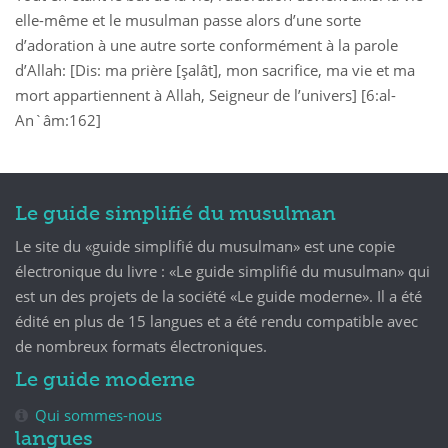
elle-même et le musulman passe alors d’une sorte
d’adoration à une autre sorte conformément à la parole
d’Allah: [Dis: ma prière [şalât], mon sacrifice, ma vie et ma
mort appartiennent à Allah, Seigneur de l’univers] [6:al-
An`âm:162]
Le guide simplifié du musulman
Le site du «guide simplifié du musulman» est une copie
électronique du livre : «Le guide simplifié du musulman» qui
est un des projets de la société «Le guide moderne». Il a été
édité en plus de 15 langues et a été rendu compatible avec
de nombreux formats électroniques.
Le guide moderne
Qui sommes-nous
langues