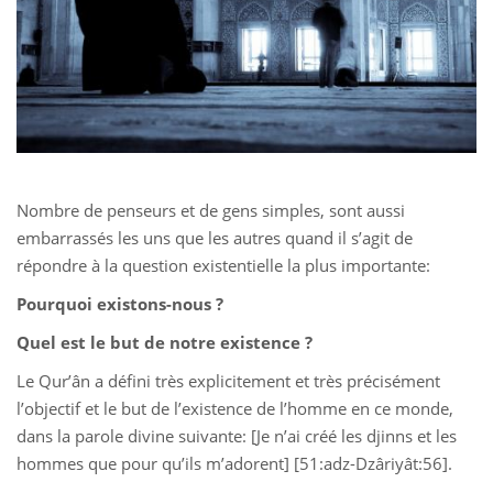
 Қазақ
 فارسی
 Русский
 Somali
Nombre de penseurs et de gens simples, sont aussi
 Kiswahili
embarrassés les uns que les autres quand il s’agit de
répondre à la question existentielle la plus importante:
 Türkçe
Pourquoi existons-nous ?
 اردو
Quel est le but de notre existence ?
 o'zbek
Le Qur’ân a défini très explicitement et très précisément
l’objectif et le but de l’existence de l’homme en ce monde,
 Yorùbá
dans la parole divine suivante: [Je n’ai créé les djinns et les
hommes que pour qu’ils m’adorent] [51:adz-Dzâriyât:56].