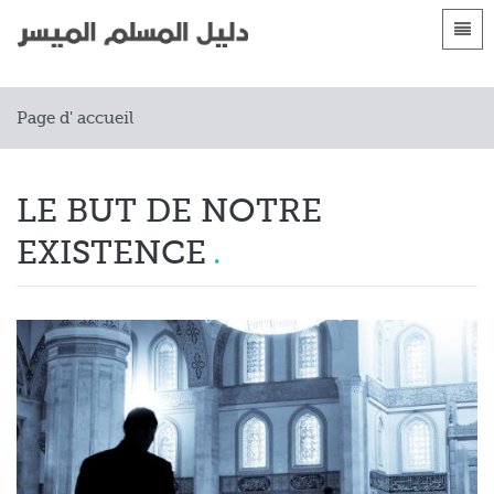
langues
Page d'accueil
Page d' accueil
 Shqip
Introduction
 العربية
الأقسام
LE BUT DE NOTRE
 azərbaycan
EXISTENCE
 Bosanski
 简体中文
 English
 Français
 Hausa
 Bahasa Indonesia