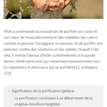
 Қазақ
 فارسی
 Русский
Allah a commandé au musulman de purifier son corps et
son cœur de l’associationisme et des maladies des cœurs
 Somali
comme la jalousie, l’arrogance, la rancune, et de purifier son
exterieur visible des souillures et des saletés. Quand il fait
 Kiswahili
cela, il mérite l’amour d’Allah conformément à la parole
 Türkçe
divine: [Allah aime ceux qui reviennent incessamment vers
lui repentants et aime ceux qui se purifient] [2: al-Baqara:
 اردو
222].
 o'zbek
 Yorùbá
Signification de la purification (ţahâra)
La purification consistant à se débarrasser de la
«najâsa» (souillure tangible)