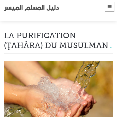
langues
Page d'accueil
 Shqip
Introduction
LA PURIFICATION
 العربية
الأقسام
(ŢAHÂRA) DU MUSULMAN
 azərbaycan
 Bosanski
 简体中文
 English
 Français
 Hausa
 Bahasa Indonesia