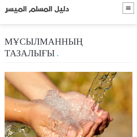
Тілдер
Негізгі бет
 Shqip
Кіріспе
МҰСЫЛМАННЫҢ
 العربية
الأقسام
ТАЗАЛЫҒЫ
 azərbaycan
 Bosanski
 简体中文
 English
 Français
 Hausa
 Bahasa Indonesia