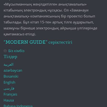
«Мұсылманның жеңілдетілген анықтамалығы»
кітабының электрондық нұсқасы. Ол «Заманауи
анықтамалық» компаниясының бір проектісі болып
табылады. Бұл кітап 15-тен артық тілге аударылып,
мазмұны бірнеше электрондық айрықша үлгілерінде
қамтамасыз етілді.
“MODERN GUIDE” серіктестігі
Біз кімбіз
Тілдер
العربية
azərbaycan
Bosanski
English
فارسی
Français
Hausa
Bahasa Indonesia