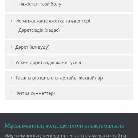
Нәжістен таза болу
Истинжа және әжетхана әдептері
Дәретсіздік (хадас)
Дәрет (әл-вуду)
Үлкен дәретсіздік және ғұсыл
Тазалыққа қатысты арнайы жағдайлар
Фитра сүннеттері
Мұсылманның жеңілдетілген анықтамалығы
«Мұсылманның жеңілдетілген анықтамалығы» сайты,