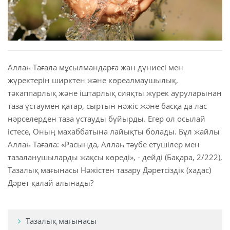
 Қазақ
 فارسی
 Русский
Аллаһ Тағала мұсылмандарға жан дүниесі мен
жүректерін ширктен және көреалмаушылық,
 Somali
тәкаппарлық және іштарлық сияқты жүрек ауруларынан
таза ұстаумен қатар, сыртын нәжіс және басқа да лас
 Kiswahili
нәрселерден таза ұстауды бұйырды. Егер ол осылай
 Türkçe
істесе, Оның махаббатына лайықты болады. Бұл жайлы
Аллаһ Тағала: «Расында, Аллаһ тәубе етушілер мен
 اردو
тазаланушыларды жақсы көреді», - дейді (Бақара, 2/222),
Тазалық мағынасы Нәжістен тазару Дәретсіздік (хадас)
 o'zbek
Дәрет қалай алынады?
 Yorùbá
Тазалық мағынасы