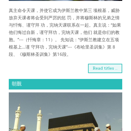
真主命令天课，并使它成为伊斯兰教中第三 项根基，威胁
放弃天课者将会受到严厉的惩 罚，并将穆斯林的兄弟之情
与忏悔、谨守拜 功，完纳天课联系在一起。真主说：“如果
他们悔过自新，谨守拜功，完纳天课，他们 就是你们的教
胞。”---（忏悔章：11）。 先知说：“伊斯兰教建立在五项
根基上…谨 守拜功，完纳天课”---《布哈里圣训集》第 8
段、《穆斯林圣训集》第16段。
Read titles ..
朝觐