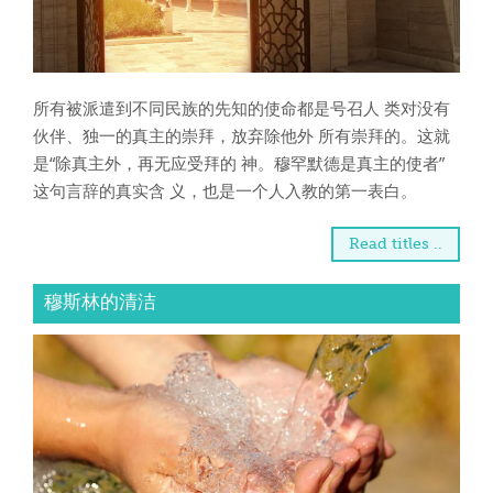
 Қазақ
 فارسی
所有被派遣到不同民族的先知的使命都是号召人 类对没有
伙伴、独一的真主的崇拜，放弃除他外 所有崇拜的。这就
 Русский
是“除真主外，再无应受拜的 神。穆罕默德是真主的使者”
 Somali
这句言辞的真实含 义，也是一个人入教的第一表白。
 Kiswahili
Read titles ..
 Türkçe
穆斯林的清洁
 اردو
 o'zbek
 Yorùbá