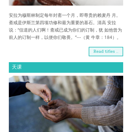
安拉为穆斯林制定每年封斋一个月，即尊贵的赖麦丹 月。
斋戒是伊斯兰第四项功修和最为重要的基石。清高 安拉
说：“信道的人们啊！斋戒已成为你们的订制，犹 如他曾为
前人的订制一样，以便你们敬畏。”---（黄 牛章：184）。
Read titles ..
天课