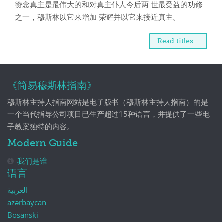
赞念真主是最伟大的和对真主仆人今后两 世最受益的功修
之一，穆斯林以它来增加 荣耀并以它来接近真主。
Read titles ..
《简易穆斯林指南》
穆斯林主持人指南网站是电子版书（穆斯林主持人指南）的是
一个当代指导公司项目已生产超过15种语言，并提供了一些电
子教案独特的内容。
Modern Guide
我们是谁
语言
العربية
azərbaycan
Bosanski