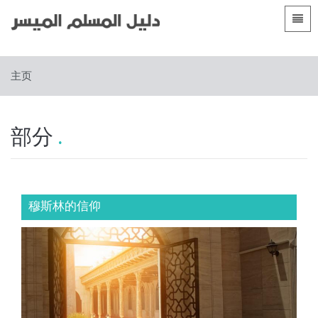
语言
主页
主页
 Shqip
前言
 العربية
الأقسام
部分
 azərbaycan
 Bosanski
 简体中文
穆斯林的信仰
 English
 Français
 Hausa
 Bahasa Indonesia