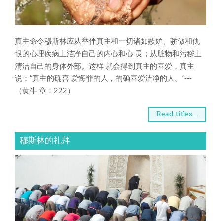
真主命令穆斯林应从举伴真主和一切诸如嫉妒、骄傲和仇
恨的心理疾病上洁净自己的内心和心 灵；从脏物和污秽上
清洁自己的身体外部。这样 就会得到真主的喜爱，真主
说：“真主的确喜 爱悔罪的人，的确喜爱洁净的人。”---
（黄牛 章：222）
Read titles ..
穆斯林的礼拜