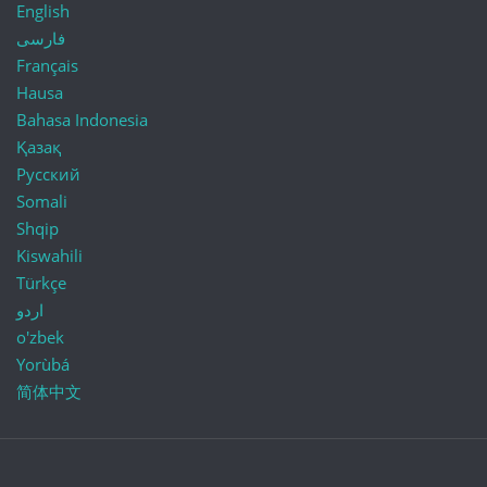
English
فارسی
Français
Hausa
Bahasa Indonesia
Қазақ
Русский
Somali
Shqip
Kiswahili
Türkçe
اردو
o'zbek
Yorùbá
简体中文