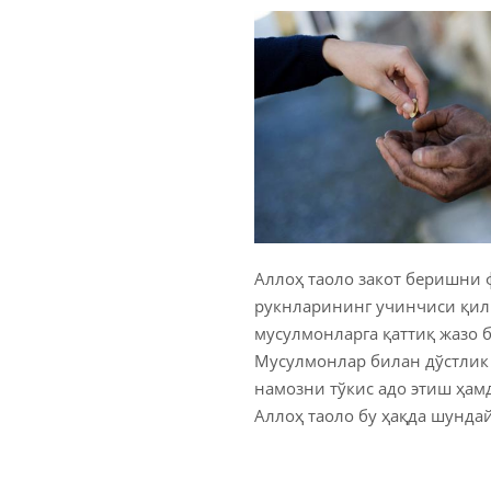
Аллоҳ таоло закот беришни 
рукнларининг учинчиси қили
мусулмонларга қаттиқ жазо 
Мусулмонлар билан дўстлик 
намозни тўкис адо этиш ҳамд
Аллоҳ таоло бу ҳақда шундай 