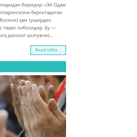
атларидан биридир: «Эй Одам
ратларингизни беркитадиган
ибосини) ҳам туширдик.
с тақво либосидир. Бу —
га далолат қилгувчи)...
Read titles ..