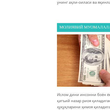
унинг аҳли-оиласи ва яқинл
МОЛИЯВИЙ МУОМАЛАЛ
Ислом дини инсонни боён ё
қатъий назар риоя қиладига
ҳуқуқларини ҳимоя қиладиг