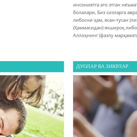
инсониятга ато этган неъм
болалари, Биз сизларга ав
либосни ҳам, ясан-тусан (л
(Ҳаммасидан) яхшироқ либо
Аллоҳнинг (фазлу марҳамати
ДУОЛАР ВА ЗИКРЛАР