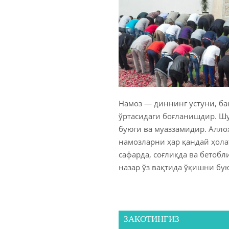
Намоз — диннинг устуни, ба
ўртасидаги боғланишдир. Шу
буюги ва муаззамидир. Алло
намозларни ҳар қандай ҳолат
сафарда, соғлиқда ва бетоб
назар ўз вақтида ўқишни бу
ЗАКОТИНГИЗ