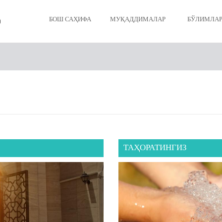
БОШ САҲИФА
МУҚАДДИМАЛАР
БЎЛИМЛА
Иймонинги
Таҳоратин
Намозинги
Рўзангиз
Закотингиз
ТАҲОРАТИНГИЗ
Ҳажингиз
Ўлим ва жа
Исломдаги 