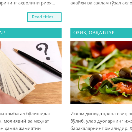
арининг аҳволини риоя...
алайҳи ва саллам гўзал ахло
Read titles ..
АР
ОЗИҚ-ОВҚАТЛАР
ки камбағал бўлишидан
Ислом динида ҳалол озиқ-о
н, молиявий ва меҳнат
бўлиб, улар дуоларнинг иж
ан ҳамда жамиятни
баракаларнинг омилидир. Ҳ