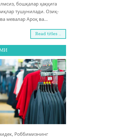
улмсиз, бошқалар ҳаққига
зиқлар тушунилади. Озиқ-
ва мевалар Ароқ ва...
Read titles ..
ИМИ
нидек, Роббимизнинг