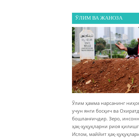
ЎЛИМ ВА ЖАНОЗА
Ўлим ҳамма нарсанинг ниҳоя
учун янги босқич ва Охиратд
бошланғичдир. Зеро, инсон
ҳақ-ҳуқуқларни риоя қилишг
Ислом, маййит ҳақ-ҳуқуқлар