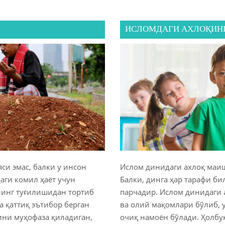
ИСЛОМДАГИ АХЛОҚИН
си эмас, балки у инсон
Ислом динидаги ахлоқ маиш
аги комил ҳаёт учун
Балки, динга ҳар тарафи би
нинг туғилишидан тортиб
парчадир. Ислом динидаги 
а қаттиқ эътибор берган
ва олий мақомлари бўлиб, 
ини муҳофаза қиладиган,
очиқ намоён бўлади. Ҳолбу