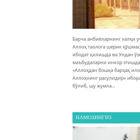
Барча анбиёларнинг халқи у
Аллоҳ таолога шерик қўшмас
ибодат қилишда ва Ундан ўз
маъбудаларни инкор этишда
«Аллоҳдан бошқа барҳақ ило
Аллоҳнинг расулидир» ибор
бўлиб, шу жумла...
НАМОЗИНГИЗ