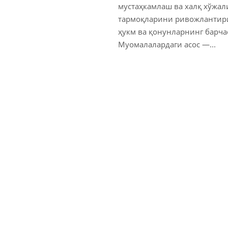
мустаҳкамлаш ва халқ хўжал
тармоқларини ривожлантир
ҳукм ва қонунларнинг барча
Муомалалардаги асос —...