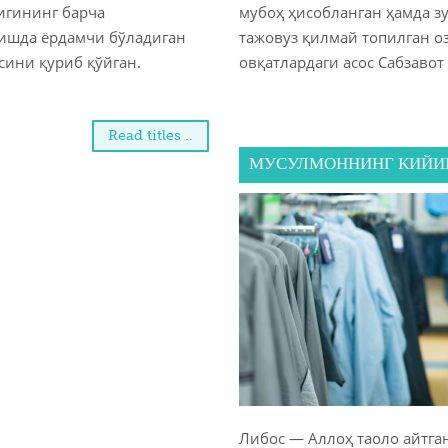
игининг барча
мубоҳ ҳисобланган ҳамда з
ишда ёрдамчи бўладиган
тажовуз қилмай топилган о
сини қуриб қўйган.
овқатлардаги асос Сабзавот 
Read titles ..
МУСУЛМОННИНГ КИЙ
Либос — Аллоҳ таоло айтга