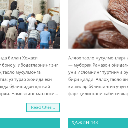
нда билан Хожаси
Аллоҳ таоло мусулмонларн
 боис у, ибодатларнинг энг
— муборак Рамазон ойидаги
ҳ таоло мусулмонга
уни Исломнинг тўртинчи р
да: ўз турар жойида ёки
бири қилди. Аллоҳ таоло ай
ликда бўлишидан қатъий
кишилар бўлишингиз учун с
юрди. Намознинг маъноси...
фарз қилингани каби сизлар
Read titles ..
ҲАЖИНГИЗ