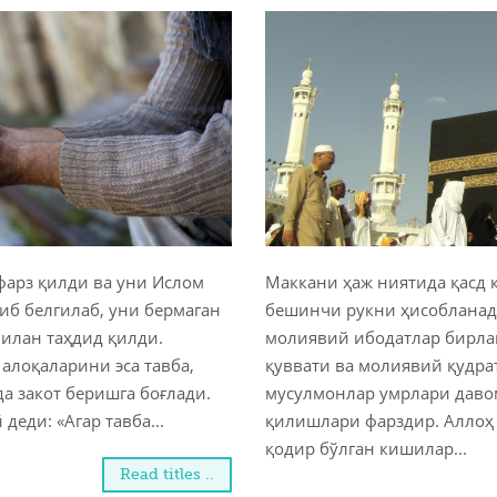
фарз қилди ва уни Ислом
Маккани ҳаж ниятида қасд
б белгилаб, уни бермаган
бешинчи рукни ҳисобланади
билан таҳдид қилди.
молиявий ибодатлар бирла
алоқаларини эса тавба,
қуввати ва молиявий қудра
а закот беришга боғлади.
мусулмонлар умрлари даво
деди: «Агар тавба...
қилишлари фарздир. Аллоҳ 
қодир бўлган кишилар...
Read titles ..