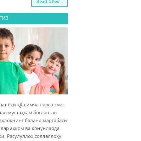
Read titles ..
ГИЗ
ат ёки қўшимча нарса эмас.
лан мустаҳкам боғланган
аҳлоқнинг баланд мартабаси
улар аҳком ва қонунларда
ки, Расулуллоҳ соллаллоҳу