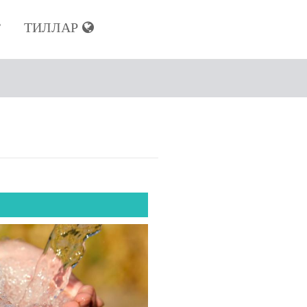
ТИЛЛАР
Р
з
гиз
з
ноза
ахлоқингиз