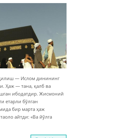
 қилиш — Ислом динининг
. Ҳаж — тана, қалб ва
шган ибодатдир. Жисмоний
ти етарли бўлган
мида бир марта ҳаж
таоло айтди: «Ва йўлга