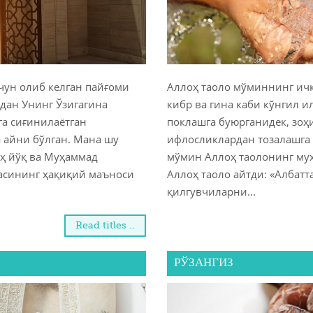
Молиявий 
Озиқ-овқат
Оилангиз
чун олиб келган пайғоми
Аллоҳ таоло мўминнинг ичк
Дуолар ва 
дан Унинг Ўзигагина
кибр ва гина каби кўнгил 
га сиғинилаётган
поклашга буюрганидек, зоҳ
Мусулмонн
 айни бўлган. Мана шу
ифлосликлардан тозалашга
ҳ йўқ ва Муҳаммад
мўмин Аллоҳ таолонинг муҳ
асининг ҳақиқий маъноси
Аллоҳ таоло айтди: «Албатт
қилгувчиларни...
Read titles ..
РЎЗАНГИЗ