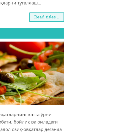
қларни тугаллаш...
Read titles ..
вқатларнинг катта ўрни
обати, бойлик ва оиладаги
алол озиқ-овқатлар деганда