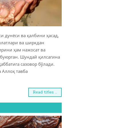
муомалалар
лар
и дунёси ва қалбини ҳасад,
зикрлар
иллатлари ва ширкдан
ирини ҳам нажосат ва
инг кийими
 буюрган. Шундай қилсагина
аббатига сазовор бўлади.
а Аллоҳ тавба
Read titles ..