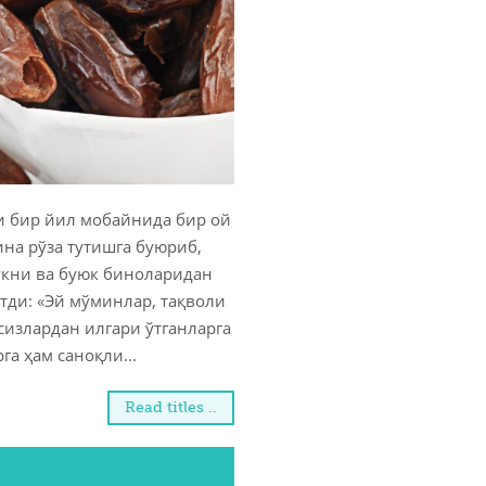
и бир йил мобайнида бир ой
на рўза тутишга буюриб,
укни ва буюк биноларидан
тди: «Эй мўминлар, тақволи
излардан илгари ўтганларга
га ҳам саноқли...
Read titles ..