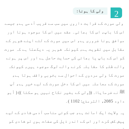
ولی کا ہونا:
ولی عورت کے قرابت داروں میں سب سے قریب آدمی ہے، جیسے
اس کا باپ، اس کا بھائی۔ عقد میں اس کا موجود ہونا اور
موافق ہونا ضروری ہے، اس میں عورت کے لئے اپنے شوہر کے
مقابل میں تقویت ہے، کیونکہ شوہر یہ دیکھتا ہے کہ عورت
کو اس کے باپ یا بھائی کی حمایت حاصل ہے اور اس پر ہونے
والے ظلم کا مقابلہ کرنے والے لوگ موجود ہیں، کیونکہ
عورت کا ولی مردوں کے احوال سے بخوبی واقف ہوتا ہے،
عورت کے معاملہ میں اس کا دخل عورت کے لیے خیر ہے، آپ
ﷺ نے فرمایا:۔ ((ولی کے بغیر نکاح نہیں ہو سکتا )) ( أبو
داود 2085، الترمذي: 1102 )۔
یہ ولایت ایک امانت ہے، جب کوئی مناسب آدمی شادی کے لیے
پیش کش کرے اور اس کے اندر ذیل کی صفات ہوں تو شادی کو