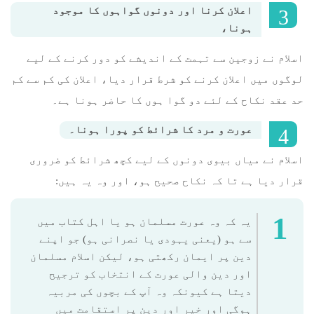
اعلان کرنا اور دونوں گواہوں کا موجود
ہونا،
اسلام نے زوجین سے تہمت کے اندیشے کو دور کرنے کے ليے
لوگوں میں اعلان کرنے کو شرط قرار دیا، اعلان کی کم سے کم
حد عقد نکاح کے لئے دو گوا ہوں کا حاضر ہونا ہے۔
عورت و مرد کا شرائط کو پورا ہونا۔
اسلام نے میاں بیوی دونوں کے لیے کچھ شرائط کو ضروری
قرار دیا ہے تا کہ نکاح صحیح ہو، اور وہ یہ ہیں:
یہ کہ وہ عورت مسلمان ہو یا اہل کتاب میں
سے ہو (یعنی یہودی یا نصرانی ہو) جو اپنے
دین پر ایمان رکھتی ہو، لیکن اسلام مسلمان
اور دین والی عورت کے انتخاب کو ترجیح
دیتا ہے کیونکہ وہ آپ کے بچوں کی مربیہ
ہوگی اور خیر اور دین پر استقامت میں