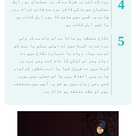
مرد کے لئے یہ شرط ہے کہ وہ مسلمان ہو۔ ایک
مسلمان عورت کی کافر مرد سے شادی حرام ہے،
چاہے وہ کسی بھی مذھب کا ہو، اہل کتاب ہو
یا غیر اہل کتاب ہو۔
نکاح منعقد ہو جاتا ہے اس بات سے کہ ولی
مرد سے یہ کہے: میں نے اپنی بیٹی یا بہن کو
تم سے بیاہ دیا، یا تمہارے نکاح میں دے
دیا، پھر اس لڑکی کا نام لے، پھر مرد یہ
کہے: میں نے قبول کیا یا اسے منظور کرلیا،
چاہے یہی الفاظ ہوں یا اس معنٰی میں ہوں،
کسی بھی زبان میں ہو جو وہ آپس میں سمجھتے
ہوں تو عقد منعقد ہو جاتا ہے۔