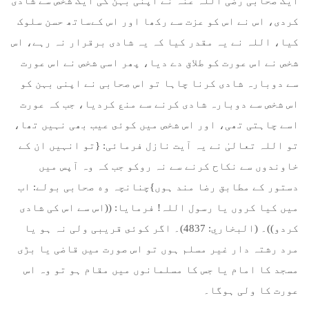
ایک صحابی رضی اللہ عنہ نے اپنی بہن کی ایک شخص سے شادی
کردی، اس نے اس کو عزت سے رکھا اور اس کےساتھ حسن سلوک
کیا، اللہ نے یہ مقدر کیا کہ یہ شادی برقرار نہ رہے، اس
شخص نے اس عورت کو طلاق دے دیا، پھر اسی شخص نے اس عورت
سے دوبارہ شادی کرنا چاہا تو اس صحابی نے اپنی بہن کو
اس شخص سے دوبارہ شادی کرنے سے منع کردیا، جب کہ عورت
اسے چاہتی تھی، اور اس شخص میں کوئى عیب بھی نہیں تھا،
تو اللہ تعالیٰ نے یہ آیت نازل فرمائی: {تو انہیں ان کے
خاوندوں سے نکاح کرنے سے نہ روکو جب کہ وہ آپس میں
دستور کے مطابق رضا مند ہوں}چنانچہ وه صحابی بولے: اب
میں کیا کروں یا رسول اللہ! فرمایا: ((اس سے اس کی شادی
کردو))۔ (البخاري: 4837)۔ اگر کوئى قریبی ولی نہ ہو یا
مرد رشتہ دار غیر مسلم ہوں تو اس صورت میں قاضی یا بڑی
مسجد کا امام یا جس کا مسلمانوں میں مقام ہو تو وہ اس
عورت کا ولی ہوگا۔