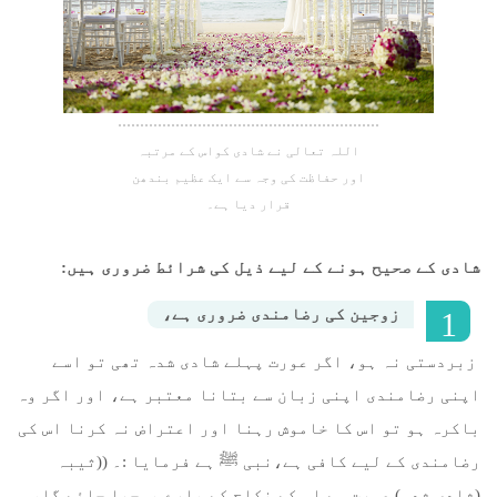
 Қазақ
 فارسی
 Русский
اللہ تعالی نے شادی کواس کے مرتبہ
 Somali
اور حفاظت کی وجہ سے ایک عظیم بندھن
قرار دیا ہے۔
 Kiswahili
شادی کے صحیح ہونے کے لیے ذیل کی شرائط ضروری ہیں:
 Türkçe
زوجین کی رضامندی ضروری ہے،
 اردو
زبردستی نہ ہو، اگر عورت پہلے شادی شدہ تھی تو اسے
 o'zbek
اپنی رضامندی اپنی زبان سے بتانا معتبر ہے، اور اگر وہ
 Yorùbá
باکرہ ہو تو اس کا خاموش رہنا اور اعتراض نہ کرنا اس کی
رضامندی کے لیے کافی ہے،نبی ﷺ ہے فرمایا :۔ ((ثیبہ
(شادی شدہ) عورت سے اس کے نکاح کے بارے پوچھا جائے گا،