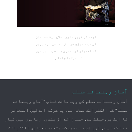
اولاد کی تربیت اور اصلاح ایک مسلمان
کی سب سے بڑی خواہش ہے اسی لیے بیوی
کے اختیار کرنے میں صالحیت اور دین
کا دیکھا جاتا ہے۔
آسان رہنمائے مسلم
آسان رہنمائے مسلم کی ویب سائٹ کتاب "آسان رہنمائے
مسلم" کا الکٹرانک نسخہ ہے۔ یہ شرکۃ الدلیل المعاصر
کا ایک پروجیکٹ ہے، جسے زائد از پندرہ زبانوں میں تیار
کیا گیا ہے، اور اس کے مشمولات متعدد معیاری الکٹرانک