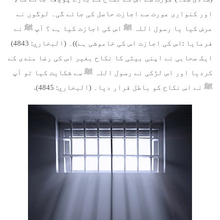
اور کنواری عورت سے اجازت حاصل کی جائے گی۔ لوگوں نے
عرض کیا یا رسول اللہ ﷺ اس کی اجازت کیا ہے ؟ آپ ﷺ نے
فرمایا :اس کی اجازت اس کی خاموشی ہے))۔ (البخاري: 4843)
ایک صحابی نے اپنی بیٹی کا نکاح بغیر اس کی رضا مندی کے
کردیا اور اس لڑکی نے رسول اللہ ﷺ سے شکایت کیا تو آپ
ﷺ نے اس نکاح کو باطل قرار دیا۔ (البخاري: 4845).