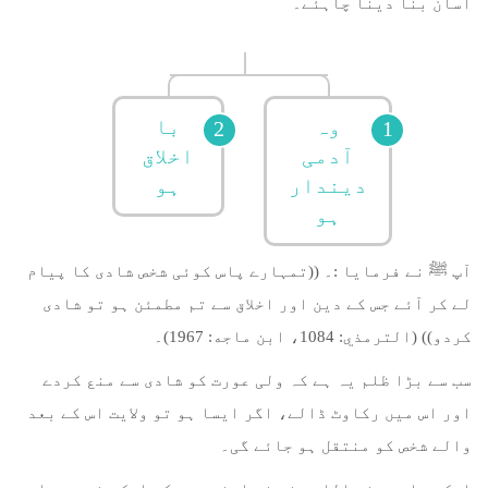
آسان بنا دینا چاہئے۔
وہ
با
آدمی
اخلاق
دیندار
ہو
ہو
آپ ﷺ نے فرمایا :۔ ((تمہارے پاس کوئی شخص شادی کا پیام
لے کر آئے جس کے دین اور اخلاق سے تم مطمئن ہو تو شادی
کردو)) (الترمذي: 1084، ابن ماجه: 1967)۔
سب سے بڑا ظلم یہ ہے کہ ولی عورت کو شادی سے منع کردے
اور اس میں رکاوٹ ڈالے، اگر ایسا ہو تو ولایت اس کے بعد
والے شخص کو منتقل ہو جائے گی۔