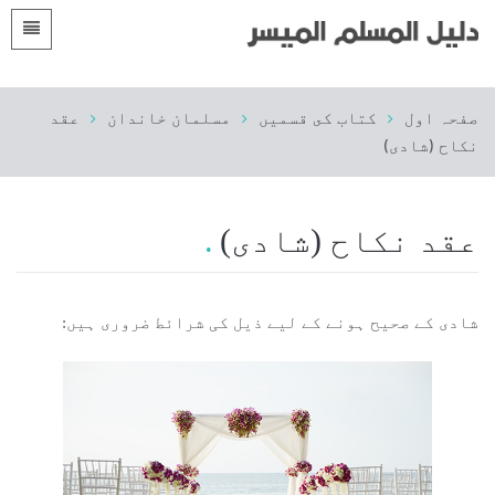
زبانیں
صفحہ اول
صفحہ اول
كتاب كى قسميں
مسلمان خاندان
عقد
 Shqip
مقدمه
نکاح (شادی)
 العربية
الأقسام
 azərbaycan
عقد نکاح (شادی)
 Bosanski
 简体中文
شادی کے صحیح ہونے کے لیے ذیل کی شرائط ضروری ہیں:
 English
 Français
 Hausa
 Bahasa Indonesia