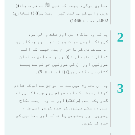
معاون ہوگی، جیسا کہ نبی ﷺ نے فرمایا: ((
دین والی کو پالے، تیرا بھلا ہو)) (البخاري:
4802، مسلم: 1466)۔
یہ کہ وہ پاک دامن اور عفت والی ہو،
کیونکہ ایسی عورت جو زانیہ اور بدکار ہو
اس سے شادی کرنا حرام ہے، جیسا کہ اللہ
تعالیٰ نےفرمایا: ((اور پاک دامن مسلمان
عورتیں اور ان کی عورتیں جو تم سے پہلے
کتاب ديے گئے ہیں)) (المائدة: 5)۔
وہ ان محارم میں سے نہ ہو جن سے اس کا شادی
کرنا ہمیشہ کے لیے حرام ہو، جیساکہ پہلے
گذر چکا ہے، (ص 252) اور نہ وہ اپنے نکاح
مبں دو سگی بہنوں کو جمع کرے، اسی طرح
پھوپی اور بھتیجی یا خالہ اور بھانجی کو
جمع نہ کرے۔