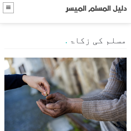
زبانیں
صفحہ اول
 Shqip
مقدمه
مسلم کی زکاۃ
 العربية
الأقسام
 azərbaycan
 Bosanski
 简体中文
 English
 Français
 Hausa
 Bahasa Indonesia