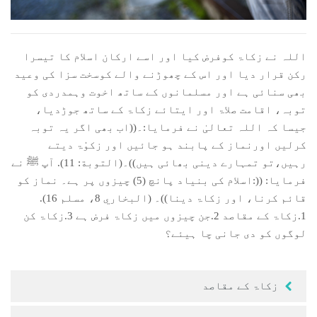
 Қазақ
 فارسی
اللہ نے زکاۃ کوفرض کیا اور اسے ارکان اسلام کا تیسرا
رکن قرار دیا اور اس کے چھوڑنے والے کوسخت سزا کی وعید
 Русский
بھی سنائی ہے اور مسلمانوں کے ساتھ اخوت وہمدردی کو
توبہ، اقامت صلاۃ اور ایتائے زکاۃ کے ساتھ جوڑدیا،
 Somali
جیسا کہ اللہ تعالیٰ نے فرمایا:۔((اب بھی اگر یہ توبہ
 Kiswahili
کرلیں اورنماز کے پابند ہو جائیں اور زکوٰٰۃ دیتے
رہیں،تو تمہارے دینی بھائی ہیں))۔(التوبة: 11). آپ ﷺ نے
 Türkçe
فرمایا: ((:اسلام کی بنیاد پانچ (5) چیزوں پر ہے۔ نماز کو
قائم کرنا، اور زکاۃ دینا))۔ (البخاري 8، مسلم 16).
 اردو
1.زکاۃ کے مقاصد 2.جن چیزوں میں زکاۃ فرض ہے 3.زکاۃ کن
 o'zbek
لوگوں کو دی جانی چا ہیئے؟
 Yorùbá
زکاۃ کے مقاصد