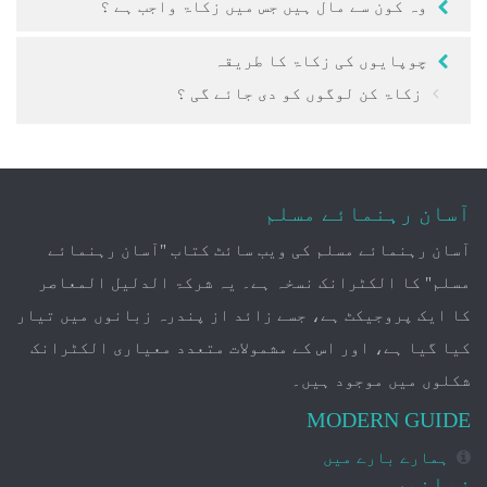
وہ کون سے مال ہیں جس میں زکاۃ واجب ہے ؟
چوپایوں کی زکاۃ کا طریقہ
زکاۃ کن لوگوں کو دی جائے گی ؟
آسان رہنمائے مسلم
آسان رہنمائے مسلم کی ویب سائٹ کتاب "آسان رہنمائے
مسلم" کا الکٹرانک نسخہ ہے۔ یہ شرکۃ الدلیل المعاصر
کا ایک پروجیکٹ ہے، جسے زائد از پندرہ زبانوں میں تیار
کیا گیا ہے، اور اس کے مشمولات متعدد معیاری الکٹرانک
شکلوں میں موجود ہیں۔
MODERN GUIDE
ہمارے بارے میں
زبانیں