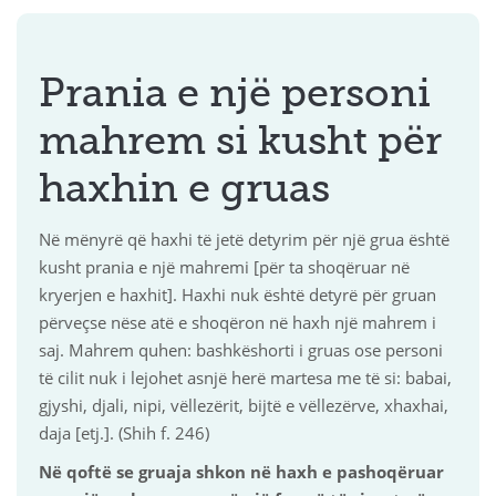
Prania e një personi
mahrem si kusht për
haxhin e gruas
Në mënyrë që haxhi të jetë detyrim për një grua është
kusht prania e një mahremi [për ta shoqëruar në
kryerjen e haxhit]. Haxhi nuk është detyrë për gruan
përveçse nëse atë e shoqëron në haxh një mahrem i
saj. Mahrem quhen: bashkëshorti i gruas ose personi
të cilit nuk i lejohet asnjë herë martesa me të si: babai,
gjyshi, djali, nipi, vëllezërit, bijtë e vëllezërve, xhaxhai,
daja [etj.]. (Shih f. 246)
Në qoftë se gruaja shkon në haxh e pashoqëruar