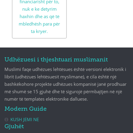
financiarisht për to,
nuk e ke detyrim
haxhin dhe as që të
mbledhësh para për
ta kryer.
Udhëzuesi i thjeshtuari muslimanit
Muslimi faqe udhëzues lehtësues është versioni elektronik i
librit (udhëzues lehtësuesit myslimane), e cila është një
bashkëkohore projekte udhëzues kompanisë janë prodhuar
më shumë se 15 gjuhë dhe të sigurojë përmbajtjen në një
numër të templates elektronike dalluese.
Modern Guide
KUSH JEMI NE
Gjuhët