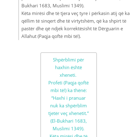
Bukhari 1683, Muslimi 1349).
Këta mirësi dhe të tjera veç tyre i përkasin atij që ka
qëllim të sinqert dhe të virtytshëm, që ka shpirt të
pastër dhe që ndjek korrektësisht të Dërguarin e
Allahut (Paqja qoftë mbi të!).
Shpërblimi për
haxhin është
xheneti.
Profeti (Paqja qoftë
mbi të!) ka thënë:
“Haxhi i pranuar
nuk ka shpërblim
tjetër veç xhenetit.”
(El-Bukhari 1683,
Muslimi 1349).
Këta mirësi dhe të