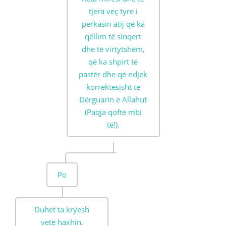
tjera veç tyre i
përkasin atij që ka
qëllim të sinqert
dhe të virtytshëm,
që ka shpirt të
pastër dhe që ndjek
korrektësisht të
Dërguarin e Allahut
(Paqja qoftë mbi
të!).
Po
Duhet ta kryesh
vetë haxhin.