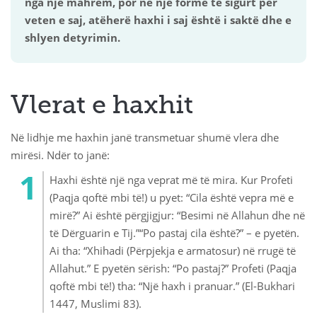
nga një mahrem, por në një formë të sigurt për
veten e saj, atëherë haxhi i saj është i saktë dhe e
shlyen detyrimin.
Vlerat e haxhit
Në lidhje me haxhin janë transmetuar shumë vlera dhe
mirësi. Ndër to janë:
Haxhi është një nga veprat më të mira. Kur Profeti
(Paqja qoftë mbi të!) u pyet: “Cila është vepra më e
mirë?” Ai është përgjigjur: “Besimi në Allahun dhe në
të Dërguarin e Tij.”“Po pastaj cila është?” – e pyetën.
Ai tha: “Xhihadi (Përpjekja e armatosur) në rrugë të
Allahut.” E pyetën sërish: “Po pastaj?” Profeti (Paqja
qoftë mbi të!) tha: “Një haxh i pranuar.” (El-Bukhari
1447, Muslimi 83).