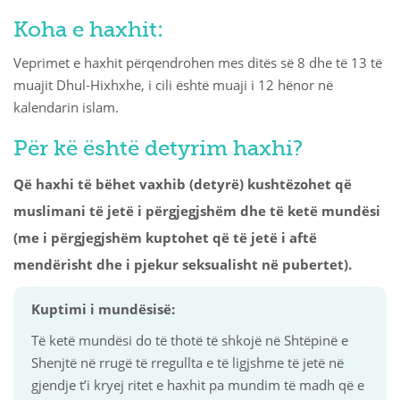
Koha e haxhit:
Veprimet e haxhit përqendrohen mes ditës së 8 dhe të 13 të
muajit Dhul-Hixhxhe, i cili është muaji i 12 hënor në
kalendarin islam.
Për kë është detyrim haxhi?
Që haxhi të bëhet vaxhib (detyrë) kushtëzohet që
muslimani të jetë i përgjegjshëm dhe të ketë mundësi
(me i përgjegjshëm kuptohet që të jetë i aftë
mendërisht dhe i pjekur seksualisht në pubertet).
Kuptimi i mundësisë:
Të ketë mundësi do të thotë të shkojë në Shtëpinë e
Shenjtë në rrugë të rregullta e të ligjshme të jetë në
gjendje t’i kryej ritet e haxhit pa mundim të madh që e