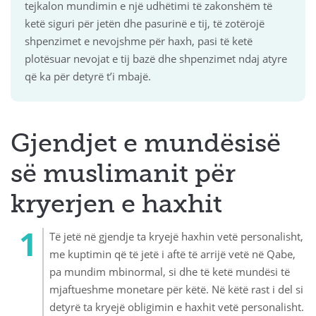
tejkalon mundimin e një udhëtimi të zakonshëm të
ketë siguri për jetën dhe pasurinë e tij, të zotërojë
shpenzimet e nevojshme për haxh, pasi të ketë
plotësuar nevojat e tij bazë dhe shpenzimet ndaj atyre
që ka për detyrë t’i mbajë.
Gjendjet e mundësisë
së muslimanit për
kryerjen e haxhit
Të jetë në gjendje ta kryejë haxhin vetë personalisht,
me kuptimin që të jetë i aftë të arrijë vetë në Qabe,
pa mundim mbinormal, si dhe të ketë mundësi të
mjaftueshme monetare për këtë. Në këtë rast i del si
detyrë ta kryejë obligimin e haxhit vetë personalisht.