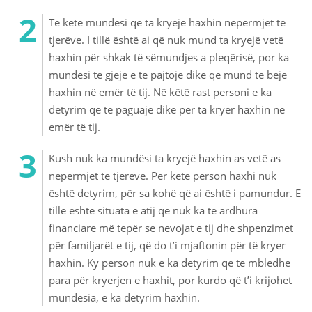
Të ketë mundësi që ta kryejë haxhin nëpërmjet të
tjerëve. I tillë është ai që nuk mund ta kryejë vetë
haxhin për shkak të sëmundjes a pleqërisë, por ka
mundësi të gjejë e të pajtojë dikë që mund të bëjë
haxhin në emër të tij. Në këtë rast personi e ka
detyrim që të paguajë dikë për ta kryer haxhin në
emër të tij.
Kush nuk ka mundësi ta kryejë haxhin as vetë as
nëpërmjet të tjerëve. Për këtë person haxhi nuk
është detyrim, për sa kohë që ai është i pamundur. E
tillë është situata e atij që nuk ka të ardhura
financiare më tepër se nevojat e tij dhe shpenzimet
për familjarët e tij, që do t’i mjaftonin për të kryer
haxhin. Ky person nuk e ka detyrim që të mbledhë
para për kryerjen e haxhit, por kurdo që t’i krijohet
mundësia, e ka detyrim haxhin.