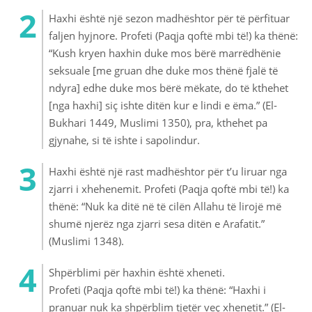
Haxhi është një sezon madhështor për të përfituar
faljen hyjnore. Profeti (Paqja qoftë mbi të!) ka thënë:
“Kush kryen haxhin duke mos bërë marrëdhënie
seksuale [me gruan dhe duke mos thënë fjalë të
ndyra] edhe duke mos bërë mëkate, do të kthehet
[nga haxhi] siç ishte ditën kur e lindi e ëma.” (El-
Bukhari 1449, Muslimi 1350), pra, kthehet pa
gjynahe, si të ishte i sapolindur.
Haxhi është një rast madhështor për t’u liruar nga
zjarri i xhehenemit. Profeti (Paqja qoftë mbi të!) ka
thënë: “Nuk ka ditë në të cilën Allahu të lirojë më
shumë njerëz nga zjarri sesa ditën e Arafatit.”
(Muslimi 1348).
Shpërblimi për haxhin është xheneti.
Profeti (Paqja qoftë mbi të!) ka thënë: “Haxhi i
pranuar nuk ka shpërblim tjetër veç xhenetit.” (El-