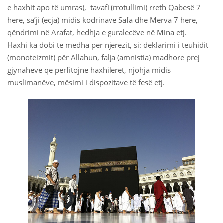
e haxhit apo të umras), tavafi (rrotullimi) rreth Qabesë 7
herë, sa’ji (ecja) midis kodrinave Safa dhe Merva 7 herë,
 Қазақ
qëndrimi në Arafat, hedhja e guralecëve në Mina etj.
 فارسی
Haxhi ka dobi të mëdha për njerëzit, si: deklarimi i teuhidit
(monoteizmit) për Allahun, falja (amnistia) madhore prej
 Русский
gjynaheve që përfitojnë haxhilerët, njohja midis
muslimanëve, mësimi i dispozitave të fesë etj.
 Somali
 Kiswahili
 Türkçe
 اردو
 o'zbek
 Yorùbá