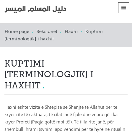
Gjuhët
Faqja kryesore
Home page
Seksionet
Haxhi
Kuptimi
 Shqip
Parashtrime
[terminologjik] i haxhit
 العربية
الأقسام
 azərbaycan
KUPTIMI
 Bosanski
[TERMINOLOGJIK] I
 简体中文
HAXHIT
 English
 Français
Haxhi është vizita e Shtëpisë së Shenjtë të Allahut për të
kryer rite të caktuara, të cilat janë fjalë dhe vepra që i ka
 Hausa
kryer Profeti (Paqja qoftë mbi të!). Të tilla rite janë, për
shembull ihrami (synimi apo vendimi për të hyrë në ritualin
 Bahasa Indonesia