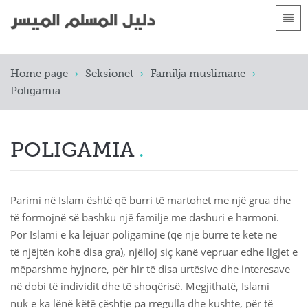
Gjuhët
Faqja kryesore
Home page
Seksionet
Familja muslimane
 Shqip
Parashtrime
Poligamia
 العربية
الأقسام
 azərbaycan
POLIGAMIA
 Bosanski
 简体中文
Parimi në Islam është që burri të martohet me një grua dhe
të formojnë së bashku një familje me dashuri e harmoni.
 English
Por Islami e ka lejuar poligaminë (që një burrë të ketë në
 Français
të njëjtën kohë disa gra), njëlloj siç kanë vepruar edhe ligjet e
mëparshme hyjnore, për hir të disa urtësive dhe interesave
 Hausa
në dobi të individit dhe të shoqërisë. Megjithatë, Islami
nuk e ka lënë këtë çështje pa rregulla dhe kushte, për të
 Bahasa Indonesia