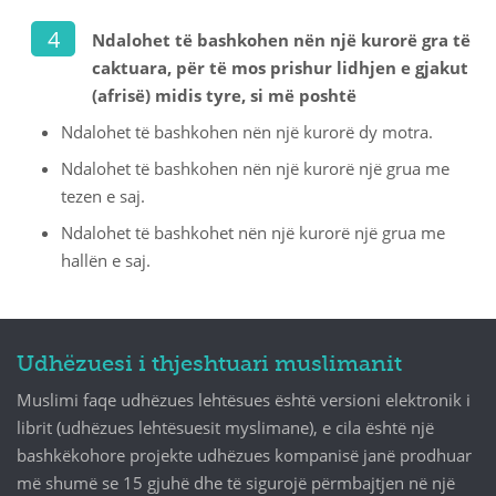
Ndalohet të bashkohen nën një kurorë gra të
caktuara, për të mos prishur lidhjen e gjakut
(afrisë) midis tyre, si më poshtë
Ndalohet të bashkohen nën një kurorë dy motra.
Ndalohet të bashkohen nën një kurorë një grua me
tezen e saj.
Ndalohet të bashkohet nën një kurorë një grua me
hallën e saj.
Udhëzuesi i thjeshtuari muslimanit
Muslimi faqe udhëzues lehtësues është versioni elektronik i
librit (udhëzues lehtësuesit myslimane), e cila është një
bashkëkohore projekte udhëzues kompanisë janë prodhuar
më shumë se 15 gjuhë dhe të sigurojë përmbajtjen në një