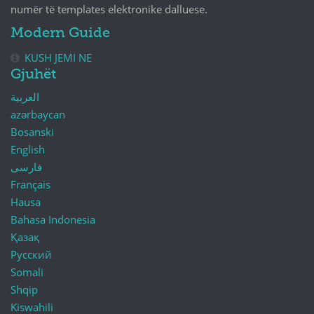
numër të templates elektronike dalluese.
Modern Guide
KUSH JEMI NE
Gjuhët
العربية
azərbaycan
Bosanski
English
فارسی
Français
Hausa
Bahasa Indonesia
Қазақ
Русский
Somali
Shqip
Kiswahili