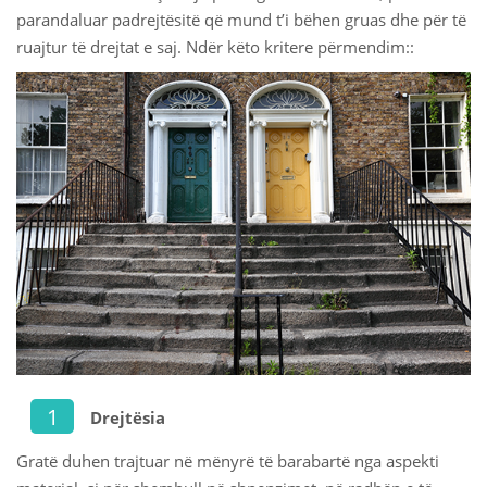
parandaluar padrejtësitë që mund t’i bëhen gruas dhe për të
 Қазақ
ruajtur të drejtat e saj. Ndër këto kritere përmendim::
 فارسی
 Русский
 Somali
 Kiswahili
 Türkçe
 اردو
 o'zbek
 Yorùbá
Drejtësia
Gratë duhen trajtuar në mënyrë të barabartë nga aspekti