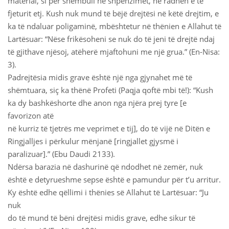
material, si për shembull në shpenzimet, në radhën e të
fjeturit etj. Kush nuk mund të bëjë drejtësi në këtë drejtim, e
ka të ndaluar poligaminë, mbështetur në thënien e Allahut të
Lartësuar: “Nëse frikësoheni se nuk do të jeni të drejtë ndaj
të gjithave njësoj, atëherë mjaftohuni me një grua.” (En-Nisa:
3).
Padrejtësia midis grave është një nga gjynahet më të
shëmtuara, siç ka thënë Profeti (Paqja qoftë mbi të!): “Kush
ka dy bashkëshorte dhe anon nga njëra prej tyre [e
favorizon atë
në kurriz të tjetrës me veprimet e tij], do të vijë në Ditën e
Ringjalljes i përkulur mënjanë [ringjallet gjysmë i
paralizuar].” (Ebu Daudi 2133).
Ndërsa barazia në dashurinë që ndodhet në zemër, nuk
është e detyrueshme sepse është e pamundur për t’u arritur.
Ky është edhe qëllimi i thënies së Allahut të Lartësuar: “Ju
nuk
do të mund të bëni drejtësi midis grave, edhe sikur të