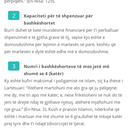
përpiqeni.” (En-Nisa: 129).
Kapaciteti për të shpenzuar për
bashkëshortet
Burri duhet të ketë mundësinë financiare për t’i përballuar
shpenzimet e të gjitha grave të tij, sepse kjo është e
domosdoshme për lejimin e martesës së parë, kështu që
për martesën e dytë është edhe më e domosdoshme.
Numri i bashkëshorteve të mos jetë më
shumë se 4 (katër)
Ky është kufiri maksimal i poligamisë në Islam, siç ka thënë i
Lartësuari: “Atëherë martohuni me ato gra që ju pëlqejnë:
me dy, me tri apo me katër; e, nëse frikësoheni se nuk do të
jeni të drejtë ndaj të gjithave njësoj, atëherë mjaftohuni me
një grua.” (En-Nisa: 3). Kush e pranon Islamin, ndërkohë që
është i martuar me më shumë se 4 gra,duhet të mbajë katër
prej tyre dhe t’i ndajë (divorcojë) të tjerat.