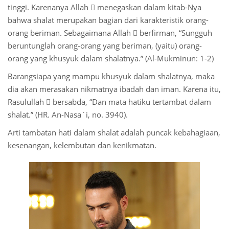
tinggi. Karenanya Allah  menegaskan dalam kitab-Nya
bahwa shalat merupakan bagian dari karakteristik orang-
 Қазақ
orang beriman. Sebagaimana Allah  berfirman, “Sungguh
 فارسی
beruntunglah orang-orang yang beriman, (yaitu) orang-
orang yang khusyuk dalam shalatnya.” (Al-Mukminun: 1-2)
 Русский
Barangsiapa yang mampu khusyuk dalam shalatnya, maka
 Somali
dia akan merasakan nikmatnya ibadah dan iman. Karena itu,
Rasulullah  bersabda, “Dan mata hatiku tertambat dalam
 Kiswahili
shalat.” (HR. An-Nasa`i, no. 3940).
 Türkçe
Arti tambatan hati dalam shalat adalah puncak kebahagiaan,
kesenangan, kelembutan dan kenikmatan.
 اردو
 o'zbek
 Yorùbá