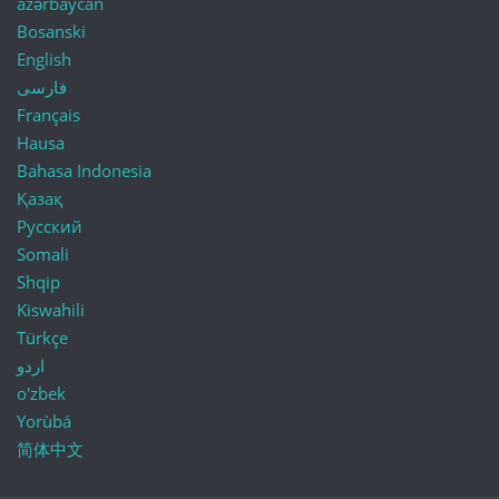
azərbaycan
Bosanski
English
فارسی
Français
Hausa
Bahasa Indonesia
Қазақ
Русский
Somali
Shqip
Kiswahili
Türkçe
اردو
o'zbek
Yorùbá
简体中文