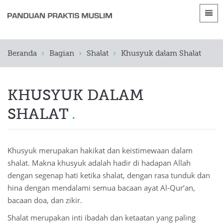
Bahasa
Beranda
Beranda
Bagian
Shalat
Khusyuk dalam Shalat
 Shqip
Pengantar
 العربية
الأقسام
KHUSYUK DALAM
 azərbaycan
SHALAT
 Bosanski
 简体中文
Khusyuk merupakan hakikat dan keistimewaan dalam
 English
shalat. Makna khusyuk adalah hadir di hadapan Allah
dengan segenap hati ketika shalat, dengan rasa tunduk dan
 Français
hina dengan mendalami semua bacaan ayat Al-Qur’an,
bacaan doa, dan zikir.
 Hausa
Shalat merupakan inti ibadah dan ketaatan yang paling
 Bahasa Indonesia