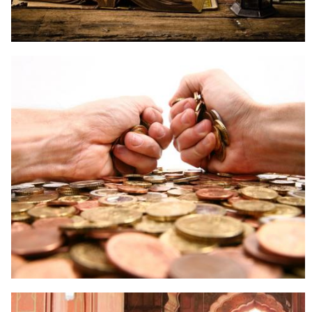
 Қазақ
 فارسی
 Русский
 Somali
 Kiswahili
 Türkçe
 اردو
HAKIKAT ISLAM YANG JADI
 o'zbek
PATOKAN, BUKAN REALITAS UMAT
 Yorùbá
ISLAM