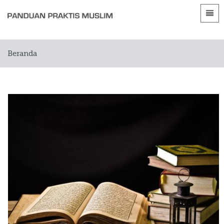
Bahasa
Beranda
SUMBER-SUMBER PENSYARIATAN
Beranda
 Shqip
Pengantar
DALAM ISLAM
 العربية
الأقسام
 azərbaycan
 Bosanski
 简体中文
 English
 Français
 Hausa
LIMA PERKARA FUNDAMENTAL
 Bahasa Indonesia