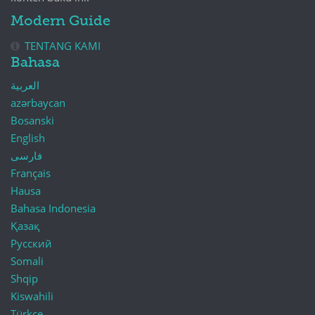
Modern Guide
TENTANG KAMI
Bahasa
العربية
azərbaycan
Bosanski
English
فارسی
Français
Hausa
Bahasa Indonesia
Қазақ
Русский
Somali
Shqip
Kiswahili
Türkçe