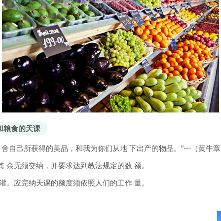
和粮食的天课
舍自己所获得的美品，和我为你们从地 下出产的物品。”---（黄牛章
 余无须交纳，并要求达到教法规定的数 额。
灌。应完纳天课的额度须依照人们的工作 量。