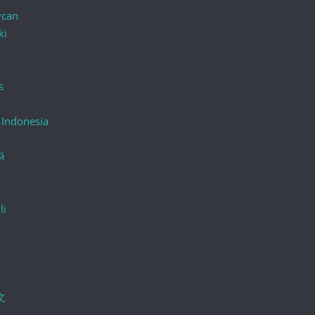
ycan
ki
s
 Indonesia
й
li
文