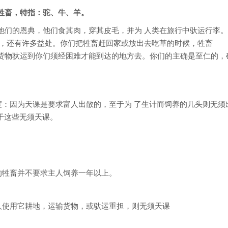
牲畜，特指：驼、牛、羊。
他们的恩典，他们食其肉，穿其皮毛，并为 人类在旅行中驮运行李。
饥，还有许多益处。你们把牲畜赶回家或放出去吃草的时候，牲畜
物驮运到你们须经困难才能到达的地方去。你们的主确是至仁的，确是至
度：因为天课是要求富人出散的，至于为 了生计而饲养的几头则无须
于这些无须天课。
。
的牲畜并不要求主人饲养一年以上。
人使用它耕地，运输货物，或驮运重担，则无须天课