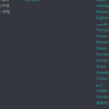
公司项
azərba
一些电
Bosans
English
فارسی
Françai
Hausa
Bahasa
Қазақ
Русски
Somali
Shqip
Kiswahi
Türkçe
اردو
o'zbek
Yorùbá
简体中