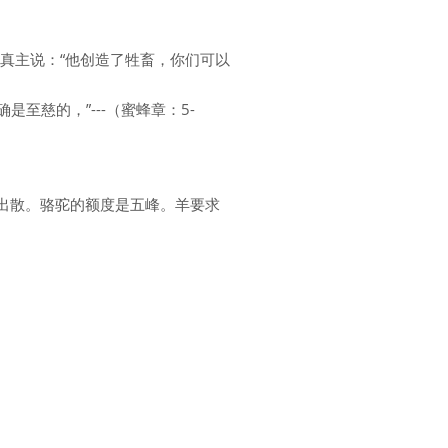
真主说：“他创造了牲畜，你们可以
慈的，”---（蜜蜂章：5-
出散。骆驼的额度是五峰。羊要求