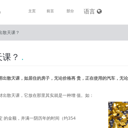
语言
主页
前言
部分
出散天课？
穆斯林的信仰
穆斯林的清洁
天课？
穆斯林的礼拜
斋戒
用出散天课，如居住的房子，无论价格再 贵，正在使用的汽车，无
天课
财出散天课，它放在那里其实就是一种增 值。如：
朝觐
死亡和殡礼
 的金额，并满一阴历年的时间（约354
穆斯林的品德