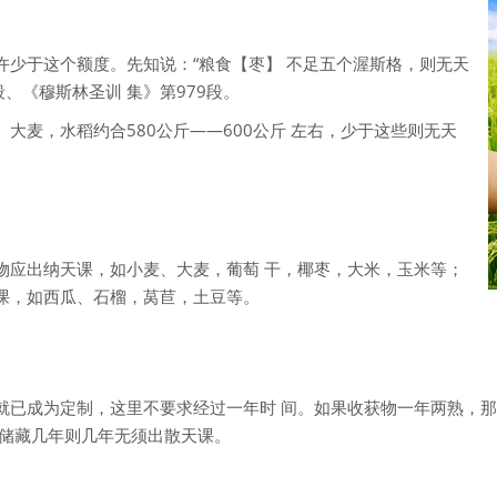
许少于这个额度。先知说：“粮食【枣】 不足五个渥斯格，则无天
7段、《穆斯林圣训 集》第979段。
大麦，水稻约合580公斤——600公斤 左右，少于这些则无天
：
物应出纳天课，如小麦、大麦，葡萄 干，椰枣，大米，玉米等；
课，如西瓜、石榴，莴苣，土豆等。
就已成为定制，这里不要求经过一年时 间。如果收获物一年两熟，
么储藏几年则几年无须出散天课。