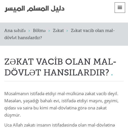
Dillər
Ana səhifə
Ana səhifə
Bölmə
Zəkat
Zəkat vacib olan mal-
 Shqip
Giriş
dövlət hansılardır?
 العربية
الأقسام
 azərbaycan
ZƏKAT VACIB OLAN MAL-
 Bosanski
DÖVLƏT HANSILARDIR?
 简体中文
 English
Müsəlmanın istifadə etdiyi mal-mülkünə zəkat vacib deyil.
Məsələn, yaşadığı bahalı evi, istifadə etdiyi maşını, geyimi,
 Français
qidası və sairə bu kimi mal-dövlətinə görə ona zəkat
düşmür.
 Hausa
Uca Allah zəkatı insanın istifadəsində olan mal-dövlətinə
 Bahasa Indonesia