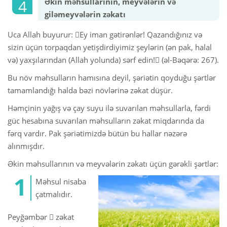
Əkin məhsullarının, meyvələrin və
giləmeyvələrin zəkatı
Uca Allah buyurur: Ey iman gətirənlər! Qazandığınız və
sizin üçün torpaqdan yetişdirdiyimiz şeylərin (ən pak, halal
və) yaxşılarından (Allah yolunda) sərf edin! (əl-Bəqərə: 267).
Bu növ məhsulların hamısına deyil, şəriətin qoyduğu şərtlər
tamamlandığı halda bəzi növlərinə zəkat düşür.
Həmçinin yağış və çay suyu ilə suvarılan məhsullarla, fərdi
güc hesabına suvarılan məhsulların zəkat miqdarında da
fərq vardır. Pak şəriətimizdə bütün bu hallar nəzərə
alınmışdır.
Əkin məhsullarının və meyvələrin zəkatı üçün gərəkli şərtlər:
Məhsul nisaba
çatmalıdır.
Peyğəmbər  zəkat