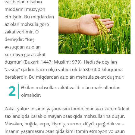
vacib olan nisabın
miqdarını müəyyən
etmişdir. Bu miqdardan
az olan məhsula görə
zəkat verilmir. O
demişdir: “Beş
əvsuqdan az olan
xurmaya görə zəkat
düşmür” (Buxari: 1447; Muslim: 979). Hədisdə deyilən
“əvsuq” qədim həcm ölçü vahidi olub 580-600 kiloqrama
bərabərdir. Bu miqdardan az olan məhsula zəkat düşmür.
Əkilən məhsullar zəkat vacib olan məhsullardan
olmalıdır.
Zəkat yalnız insanın yaşamasını təmin edən və uzun müddət
saxlandıqda xarab olmayan əsas qida məhsullarına düşür.
Məsələn, buğda, arpa, kişmiş, xurma, düyü, qarğıdalı və s.
İnsanın yaşamasını əsas qida kimi təmin etməyən və uzun