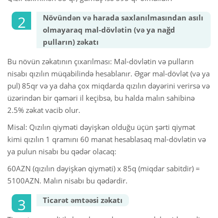
Növündən və harada saxlanılmasından asılı
olmayaraq mal-dövlətin (və ya nağd
pulların) zəkatı
Bu növün zəkatının çıxarılması: Mal-dövlətin və pulların
nisabı qızılın müqabilində hesablanır. Əgər mal-dövlət (və ya
pul) 85qr və ya daha çox miqdarda qızılın dəyərini verirsə və
üzərindən bir qəməri il keçibsə, bu halda malın sahibinə
2.5% zəkat vacib olur.
Misal: Qızılın qiyməti dəyişkən olduğu üçün şərti qiymət
kimi qızılın 1 qramını 60 manat hesablasaq mal-dövlətin və
ya pulun nisabı bu qədər olacaq:
60AZN (qızılın dəyişkən qiyməti) x 85q (miqdar sabitdir) =
5100AZN. Malın nisabı bu qədərdir.
Ticarət əmtəəsi zəkatı