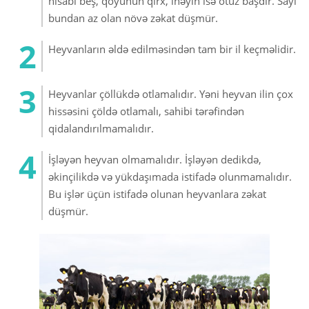
nisabı beş, qoyunun qırx, inəyin isə otuz başdır. Sayı
bundan az olan növə zəkat düşmür.
Heyvanların əldə edilməsindən tam bir il keçməlidir.
Heyvanlar çöllükdə otlamalıdır. Yəni heyvan ilin çox
hissəsini çöldə otlamalı, sahibi tərəfindən
qidalandırılmamalıdır.
İşləyən heyvan olmamalıdır. İşləyən dedikdə,
əkinçilikdə və yükdaşımada istifadə olunmamalıdır.
Bu işlər üçün istifadə olunan heyvanlara zəkat
düşmür.