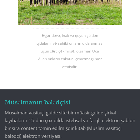
Əgər dəvə, inək və qoyun çöldən
qidalanır və sahibi onların qidalanması
üçün xərc çəkmirsə, o zaman Uca
Allah onların zəkatını çıxartmağı əmr
etmişdir.
Müsəlmanın bələdçisi
Müsəlman vasitəçi guide site bir müasir guide şirkət
layihələrin 15-dən çox dildə istehsal və fərqli elektron şablon
bir sıra content təmin edilmişdir kitab (Muslim vasitəçi
bələdçi) elektron versiyası.