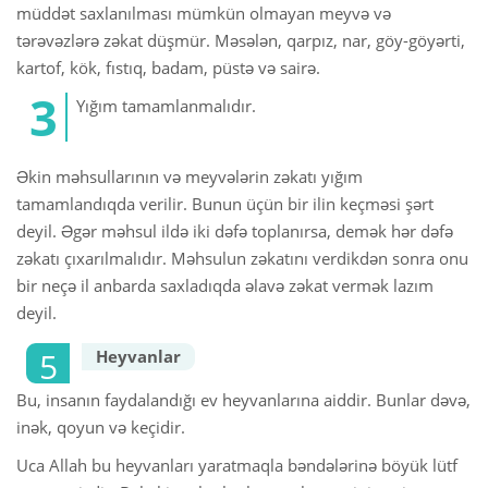
müddət saxlanılması mümkün olmayan meyvə və
tərəvəzlərə zəkat düşmür. Məsələn, qarpız, nar, göy-göyərti,
kartof, kök, fıstıq, badam, püstə və sairə.
Yığım tamamlanmalıdır.
Əkin məhsullarının və meyvələrin zəkatı yığım
tamamlandıqda verilir. Bunun üçün bir ilin keçməsi şərt
deyil. Əgər məhsul ildə iki dəfə toplanırsa, demək hər dəfə
zəkatı çıxarılmalıdır. Məhsulun zəkatını verdikdən sonra onu
bir neçə il anbarda saxladıqda əlavə zəkat vermək lazım
deyil.
Heyvanlar
Bu, insanın faydalandığı ev heyvanlarına aiddir. Bunlar dəvə,
inək, qoyun və keçidir.
Uca Allah bu heyvanları yaratmaqla bəndələrinə böyük lütf