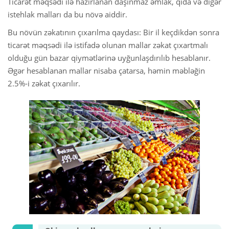
Ticarət məqsədi ilə hazırlanan daşınmaz əmlak, qida və digər
istehlak malları da bu növə aiddir.
Bu növün zəkatının çıxarılma qaydası: Bir il keçdikdən sonra
ticarət məqsədi ilə istifadə olunan mallar zəkat çıxartmalı
olduğu gün bazar qiymətlərinə uyğunlaşdırılıb hesablanır.
Əgər hesablanan mallar nisaba çatarsa, həmin məbləğin
2.5%-i zəkat çıxarılır.