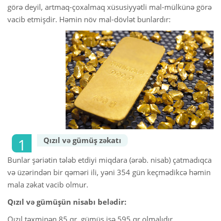
görə deyil, artmaq-çoxalmaq xüsusiyyətli mal-mülkünə görə
vacib etmişdir. Həmin növ mal-dövlət bunlardır:
 Қазақ
 فارسی
 Русский
 Somali
 Kiswahili
 Türkçe
Qızıl və gümüş zəkatı
 اردو
Bunlar şəriətin tələb etdiyi miqdara (ərəb. nisab) çatmadıqca
 o'zbek
və üzərindən bir qəməri ili, yəni 354 gün keçmədikcə həmin
mala zəkat vacib olmur.
 Yorùbá
Qızıl və gümüşün nisabı belədir:
Qızıl təxminən 85 qr, gümüş isə 595 qr olmalıdır.