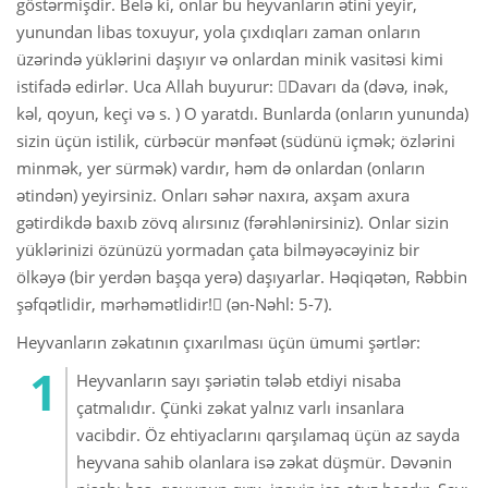
göstərmişdir. Belə ki, onlar bu heyvanların ətini yeyir,
yunundan libas toxuyur, yola çıxdıqları zaman onların
üzərində yüklərini daşıyır və onlardan minik vasitəsi kimi
istifadə edirlər. Uca Allah buyurur: Davarı da (dəvə, inək,
kəl, qoyun, keçi və s. ) O yaratdı. Bunlarda (onların yununda)
sizin üçün istilik, cürbəcür mənfəət (südünü içmək; özlərini
minmək, yer sürmək) vardır, həm də onlardan (onların
ətindən) yeyirsiniz. Onları səhər naxıra, axşam axura
gətirdikdə baxıb zövq alırsınız (fərəhlənirsiniz). Onlar sizin
yüklərinizi özünüzü yormadan çata bilməyəcəyiniz bir
ölkəyə (bir yerdən başqa yerə) daşıyarlar. Həqiqətən, Rəbbin
şəfqətlidir, mərhəmətlidir! (ən-Nəhl: 5-7).
Heyvanların zəkatının çıxarılması üçün ümumi şərtlər:
Heyvanların sayı şəriətin tələb etdiyi nisaba
çatmalıdır. Çünki zəkat yalnız varlı insanlara
vacibdir. Öz ehtiyaclarını qarşılamaq üçün az sayda
heyvana sahib olanlara isə zəkat düşmür. Dəvənin