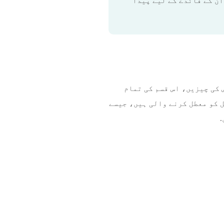
کی تمام چیزوں کو ان کے فائدے کے لیے پیدا
 کی چیزیں، اس قسم کی تمام
ل کو معطل کرنے والی ہیں، جیسے
.