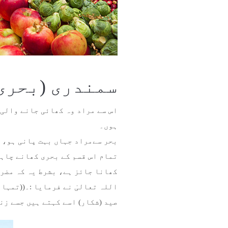
سمندری (بحری
اس سے مراد وہ کھائی جانے والی 
ہوں۔
بحر سےمراد جہاں بہت پانی ہو، چ
تمام اس قسم کے بحری کھانے چاہے
کھانا جائز ہے، بشرط یہ کہ مضر 
اللہ تعالیٰ نے فرمایا :۔((تمہارے
صید (شکار) اسے کہتے ہیں جسے زن