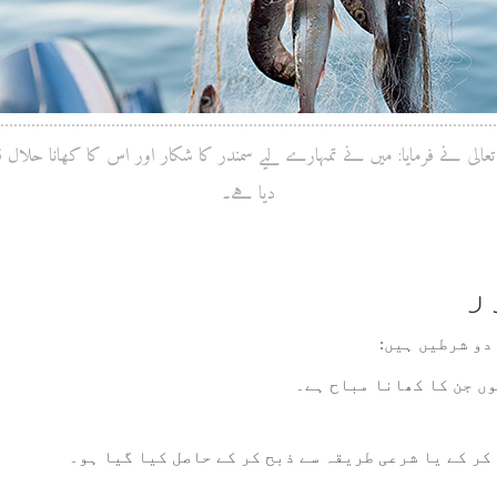
 تعالی نے فرمایا: میں نے تمہارے ليے سمندر کا شکار اور اس کا کھانا حلال ق
دیا ہے۔
ر
دو شرطیں ہیں:
وں جن کا کھانا مباح ہے۔
کر کے یا شرعی طریقہ سے ذبح کر کے حاصل کیا گیا ہو۔