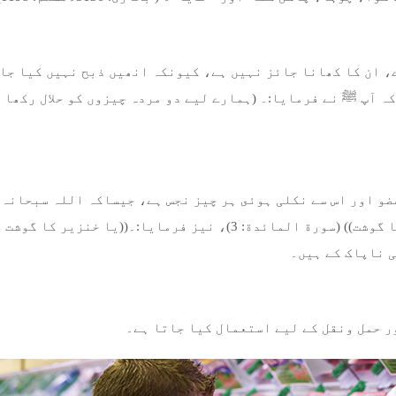
 ان کا کھانا جائز نہیں ہے، کیونکہ انھیں ذبح نہیں کیا جاس
ہ آپ ﷺ نے فرمایا:۔ (ہمارے لیے دو مردہ چیزوں کو حلال رکھا 
عضو اور اس سے نکلی ہوئى ہر چیز نجس ہے، جیساکہ اللہ سبحانہ 
گیا مردار اور خون اور خنزیر کا گوشت)) (سورة المائدة: 3)، نیز فرم
ر حمل ونقل کے لیے استعمال کیا جاتا ہے۔