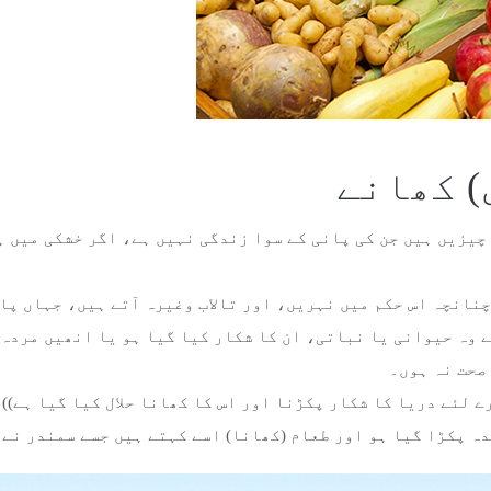
) کھانے
چیزیں ہیں جن کی پانی کے سوا زندگی نہیں ہے، اگر خشکی میں ہ
نانچہ اس حکم میں نہریں، اور تالاب وغیرہ آتے ہیں، جہاں پا
 وہ حیوانی یا نباتی، ان کا شکار کیا گیا ہو یا انھیں مردہ 
صحت نہ ہوں۔
 لئے دریا کا شکار پکڑنا اور اس کا کھانا حلال کیا گیا ہے))۔ (
دہ پکڑا گیا ہو اور طعام (کھانا) اسے کہتے ہیں جسے سمندر نے