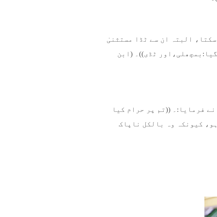
کتا، البتہ ان سے ٹڈا مستثنیٰ
گیا:بمچھلی،اور ٹڈی))۔ (ابن
نے فرمایا:۔ ((تم پر حرام کیا
ایا:۔((یا خنزیر کا گوشت ہو، کیونکہ وہ بالکل ناپاک