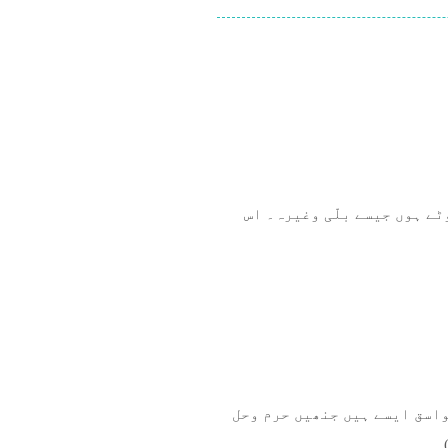
ٹے ہوں جیسے بلّی وغیرہ۔ اس
واسق ایسے ہیں جنھیں حرم وحل