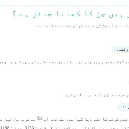
 ہیں جن کا کھانا جائز ہے ؟
ائے ان کے جن کی حرمت قرآن وسنت سے ثابت ہے۔
رندہ:
و گوشت خور ہیں، چاہے وہ بڑے ہوں جیسے شیر اور چیتا، یا چھو
، جیسے باز، گدھ اور الو وغیرہ۔
ہے:
قتل کرنے کا حکم دیا گیا ہے، چنانچہ آپ ﷺ نے فرمایا: تین ف
چوہا، پاگل کتا اور «حدیا»۔ ( بخاری: 3136۔مسلم: 1198)۔