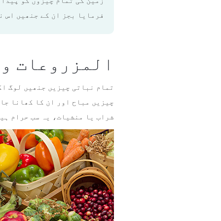
فرمایا بجز ان کے جنھیں اس ن
المزروعات‭ ‬والثمار
تمام نباتی چیزیں جنھیں لوگ اگ
چیزیں مباح اور ان کا کھانا جائ
شراب یا منشیات، یہ سب حرام ہیں