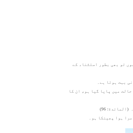
وں تو بھی بطور استثناء کے
نی بہت ہوتا ہے۔
حالت میں پایا گیا ہو، ان کا
المائدة: 96)
 مرا ہوا پھینکا ہو۔