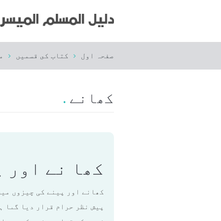
صفحہ اول
كتاب كى قسميں
م
کھانے
کھا نے اور پ
کھانے اور پینے کی چیزوں میں 
پیش نظر حرام قرار دیا گىا ہے