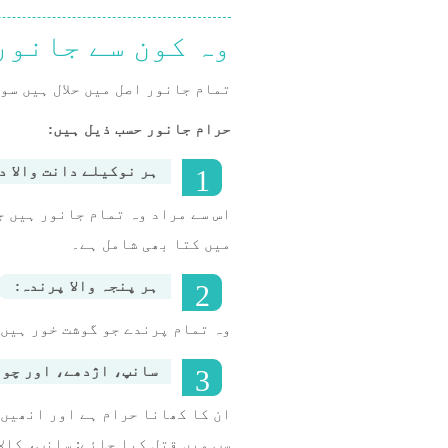
وہ کون سے جانور
تمام جانور اصل میں حلال ہیں سو
حرام جانور حسب ذیل ہیں:
ہر نوکیلے دانت والا د
اس سے مراد وہ تمام جانور ہیں ج
میں کتا بھی شامل ہے۔
ہر پنجہ والا پرندہ:
وہ تمام پرندے جو گوشت خور ہیں
سانپ، اژدھے، اور چو
ان کا کھانا حرام ہے اور انھیں 
سب میں قتل کیا جائے: سانپ، کالا کوّا، 