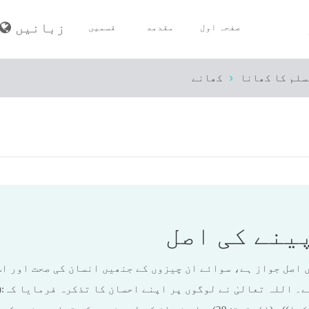
زبانیں
صفحہ اول
مقدمه
قسمیں
سلم کا کھانا
کھانے
مسلمان کا ایمان
مسلمان کی طہارت
مسلمان کی صلاۃ (نماز)
مسلمان کا صوم (روزه)
مسلم کی زکاۃ
ینے کی اصل
مسلمان کا حج
موت اور جنازہ
اصل جواز ہے، سوائے ان چیزوں کے جنھیں انسان کی صحت اور اس 
۔ اللہ تعالیٰ نے لوگوں پر اپنے احسان کا تذکرہ فرمایا کہ:(
مسلم کے اخلاق