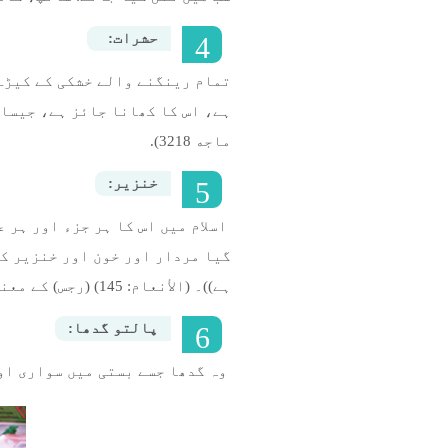
حشرات:
تمام رینگنے والے خشکی کے کیڑے،
ہے، اس کا کھانا جائز ہے، جیساک
ماجه 3218).
خنزیر:
اسلام میں اس کا ہر جزء اور ہر 
ہے))۔ (الأنعام: 145) (رجس) کے معنی ناپاک کے ہیں۔
پالتو گدھا:
وہ گدھا جسے بستی میں سواری او