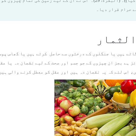
زمین کی تمام چیزوں کو پیدا کیا))۔ (البقرة: 29)۔ اس نے ان کے لیے زمین 
مالی معاملات
ے حرام قرار دیا۔
مسلم کا کھانا
مسلمان خاندان
اذکار اور دعائیں
اتے ہیں یا جنگلوں کے درختوں سے حاصل کرتے ہیں یا گھاس پوس
مسلمان کا لباس
ز ہے بجز ان چیزوں کے جو جسم اور صحت کے لیے نقصان دہ یا عق
، اس لئے کہ یہ نقصان دہ ہیں اور عقل کو معطل کرنے والی ہیں