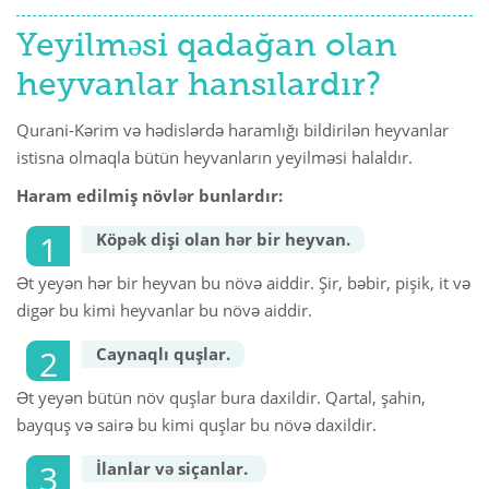
Yeyilməsi qadağan olan
heyvanlar hansılardır?
Qurani-Kərim və hədislərdə haramlığı bildirilən heyvanlar
istisna olmaqla bütün heyvanların yeyilməsi halaldır.
Haram edilmiş növlər bunlardır:
Köpək dişi olan hər bir heyvan.
Ət yeyən hər bir heyvan bu növə aiddir. Şir, bəbir, pişik, it və
digər bu kimi heyvanlar bu növə aiddir.
Caynaqlı quşlar.
Ət yeyən bütün növ quşlar bura daxildir. Qartal, şahin,
bayquş və sairə bu kimi quşlar bu növə daxildir.
İlanlar və siçanlar.