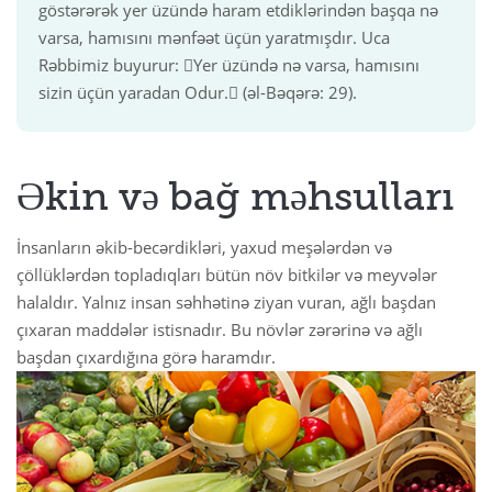
göstərərək yer üzündə haram etdiklərindən başqa nə
varsa, hamısını mənfəət üçün yaratmışdır. Uca
 Қазақ
Rəbbimiz buyurur: Yer üzündə nə varsa, hamısını
sizin üçün yaradan Odur. (əl-Bəqərə: 29).
 فارسی
 Русский
 Somali
Əkin və bağ məhsulları
 Kiswahili
İnsanların əkib-becərdikləri, yaxud meşələrdən və
çöllüklərdən topladıqları bütün növ bitkilər və meyvələr
 Türkçe
halaldır. Yalnız insan səhhətinə ziyan vuran, ağlı başdan
 اردو
çıxaran maddələr istisnadır. Bu növlər zərərinə və ağlı
başdan çıxardığına görə haramdır.
 o'zbek
 Yorùbá