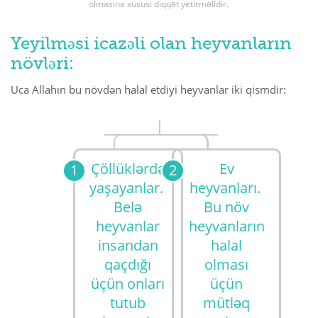
olmasına xüsusi diqqət yetirməlidir.
Yeyilməsi icazəli olan heyvanların
növləri:
Uca Allahın bu növdən halal etdiyi heyvanlar iki qismdir:
Çöllüklərdə
Ev
yaşayanlar.
heyvanları.
Belə
Bu növ
heyvanlar
heyvanların
insandan
halal
qaçdığı
olması
üçün onları
üçün
tutub
mütləq