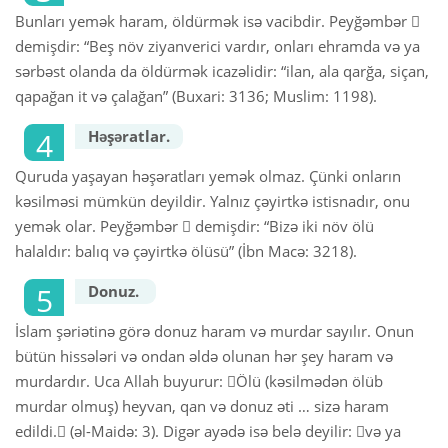
Bunları yemək haram, öldürmək isə vacibdir. Peyğəmbər 
demişdir: “Beş növ ziyanverici vardır, onları ehramda və ya
sərbəst olanda da öldürmək icazəlidir: “ilan, ala qarğa, siçan,
qapağan it və çalağan” (Buxari: 3136; Muslim: 1198).
Həşəratlar.
Quruda yaşayan həşəratları yemək olmaz. Çünki onların
kəsilməsi mümkün deyildir. Yalnız çəyirtkə istisnadır, onu
yemək olar. Peyğəmbər  demişdir: “Bizə iki növ ölü
halaldır: balıq və çəyirtkə ölüsü” (İbn Macə: 3218).
Donuz.
İslam şəriətinə görə donuz haram və murdar sayılır. Onun
bütün hissələri və ondan əldə olunan hər şey haram və
murdardır. Uca Allah buyurur: Ölü (kəsilmədən ölüb
murdar olmuş) heyvan, qan və donuz əti … sizə haram
edildi. (əl-Maidə: 3). Digər ayədə isə belə deyilir: və ya