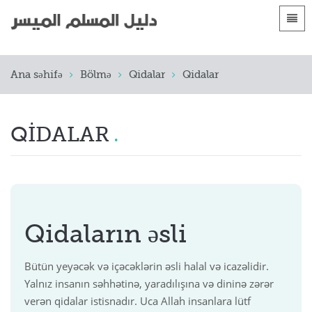
Dillər
Ana səhifə
Ana səhifə
Bölmə
Qidalar
Qidalar
 Shqip
Giriş
 العربية
الأقسام
QIDALAR
 azərbaycan
 Bosanski
 简体中文
 English
Qidaların əsli
 Français
Bütün yeyəcək və içəcəklərin əsli halal və icazəlidir.
 Hausa
Yalnız insanın səhhətinə, yaradılışına və dininə zərər
verən qidalar istisnadır. Uca Allah insanlara lütf
 Bahasa Indonesia