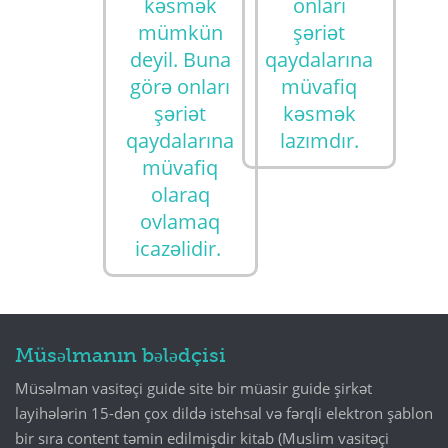
kəsmək
onları
mümkün
şəriət
deyil. Buna
qaydalarına
görə onları
müvafiq
şəriət
kəsmək
qaydalarına
lazımdır.
müvafiq
olaraq
ovlamaq
icazəlidir.
Müsəlmanın bələdçisi
Müsəlman vasitəçi guide site bir müasir guide şirkət
layihələrin 15-dən çox dildə istehsal və fərqli elektron şablon
bir sıra content təmin edilmişdir kitab (Muslim vasitəçi