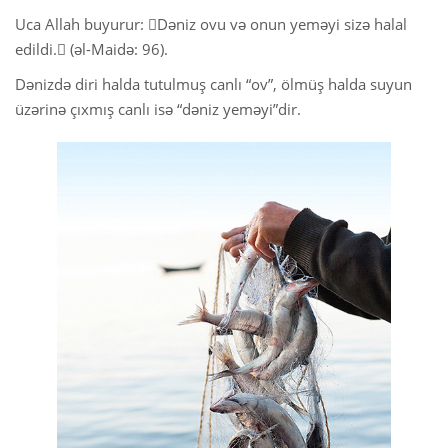
Uca Allah buyurur: Dəniz ovu və onun yeməyi sizə halal
edildi. (əl-Maidə: 96).
Dənizdə diri halda tutulmuş canlı “ov”, ölmüş halda suyun
üzərinə çıxmış canlı isə “dəniz yeməyi”dir.