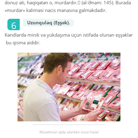
donuz əti, həqiqətən o, murdardır. (əl-Ənam: 145). Burada
«murdar» kəliməsi nəcis mənasına gəlməkdədir.
Uzunqulaq (Eşşək).
Kəndlərdə minik və yükdaşıma üçün istifadə olunan eşşəklər
bu qismə aiddir.
Müsəlman qida alarkən onun halal