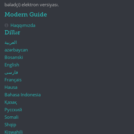
bələdçi) elektron versiyası.
Modern Guide
Haqqımızda
Dillər
العربية
azərbaycan
Bosanski
English
فارسی
Français
Hausa
Bahasa Indonesia
Қазақ
Русский
Somali
Shqip
Kiswahili