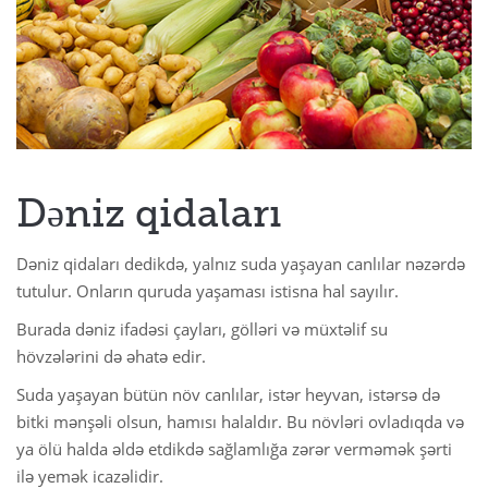
Dəniz qidaları
Dəniz qidaları dedikdə, yalnız suda yaşayan canlılar nəzərdə
tutulur. Onların quruda yaşaması istisna hal sayılır.
Burada dəniz ifadəsi çayları, gölləri və müxtəlif su
hövzələrini də əhatə edir.
Suda yaşayan bütün növ canlılar, istər heyvan, istərsə də
bitki mənşəli olsun, hamısı halaldır. Bu növləri ovladıqda və
ya ölü halda əldə etdikdə sağlamlığa zərər verməmək şərti
ilə yemək icazəlidir.