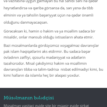
və vəzifəsinə uyğun gəlməyən bu hal sahibi səni nə qədər
heyrətləndirsə və qəribə görsənsə də, sən yenə də tibb
elminin və ya təhsilin bəşəriyyət üçün nə qədər önəmli
olduğunu danmayacaqsan.
Görəcəksən ki, həmin o həkim və ya müəllim sadəcə bir
misaldır, onlar mənsub olduğu ixtisasların əhatə etmir.
Bəzi müsəlmanlarda gördüyümüz xoşagəlməz davranışlar
pak islam həqiqətlərini əks etdirmir. Bu sadəcə bəşər
övladının zəifliyi, qüsurlu mədəniyyət və adətlərin
təzahürüdür. Misal çəkdiyimiz həkim və müəllimin
davranışları tibbə və təlim-tədrisə nisbət edilmədiyi kimi, bu
kimi halların da islamla heç bir əlaqəsi yoxdur.
Müsəlmanın bələdçisi
Müsəlman vasitəçi guide site bir müasir guide şirkət