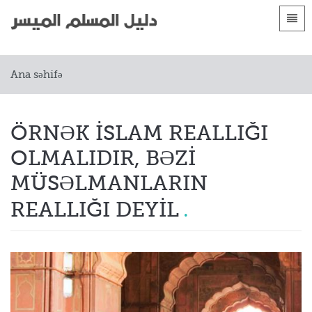
Dillər
Ana səhifə
Ana səhifə
 Shqip
Giriş
 العربية
الأقسام
ÖRNƏK ISLAM REALLIĞI
 azərbaycan
OLMALIDIR, BƏZI
 Bosanski
MÜSƏLMANLARIN
 简体中文
REALLIĞI DEYIL
 English
 Français
 Hausa
 Bahasa Indonesia