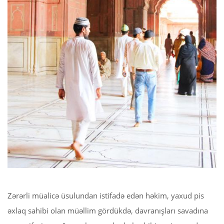
 Қазақ
 فارسی
 Русский
 Somali
 Kiswahili
 Türkçe
 اردو
 o'zbek
 Yorùbá
Zərərli müalicə üsulundan istifadə edən həkim, yaxud pis
əxlaq sahibi olan müəllim gördükdə, davranışları savadına