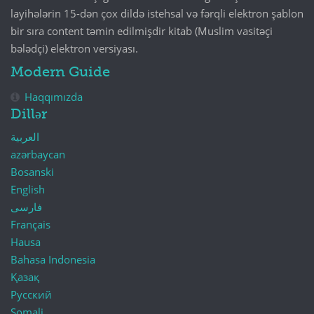
layihələrin 15-dən çox dildə istehsal və fərqli elektron şablon
bir sıra content təmin edilmişdir kitab (Muslim vasitəçi
bələdçi) elektron versiyası.
Modern Guide
Haqqımızda
Dillər
العربية
azərbaycan
Bosanski
English
فارسی
Français
Hausa
Bahasa Indonesia
Қазақ
Русский
Somali