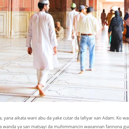
Hulxoxin Kuxi
Abinci
Musulmin Gida
Addu’o’i da Zikiro
Tufafi
kita, yana aikata wani abu da yake cutar da lafiyar xan Adam. Ko
na wanda ya san matsayi da muhimmancin waxannan fannona guda 