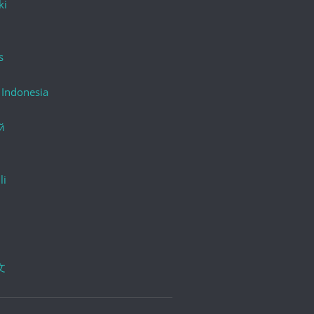
ki
s
 Indonesia
й
li
文