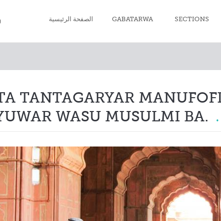
الصفحة الرئيسية
GABATARWA
SECTIONS
Imanin Musulmi
Tsarki a Wurin 
 TA TANTAGARYAR MANUFOF
Sallal ga Musulm
AYUWAR WASU MUSULMI BA.
Azumi
Zakka
Hajji
Mutuwa da Janá’
Kyawawan Hala