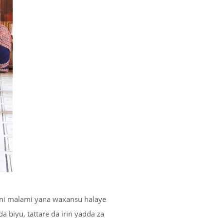
ri
 wani malami yana waxansu halaye
biyu, tattare da irin yadda za