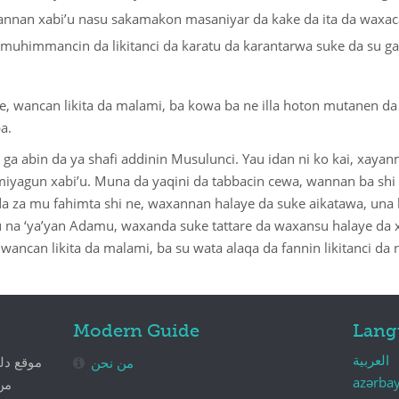
an xabi’u nasu sakamakon masaniyar da kake da ita da waxacan
 muhimmancin da likitanci da karatu da karantarwa suke da su
 ne, wancan likita da malami, ba kowa ba ne illa hoton mutanen d
a.
 ga abin da ya shafi addinin Musulunci. Yau idan ni ko kai, xaya
yagun xabi’u. Muna da yaqini da tabbacin cewa, wannan ba shi 
 da za mu fahimta shi ne, waxannan halaye da suke aikatawa, una 
 na ‘ya’yan Adamu, waxanda suke tattare da waxansu halaye da x
ancan likita da malami, ba su wata alaqa da fannin likitanci da
Modern Guide
Lang
العربية
موقع دل
من نحن
azərba
من