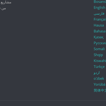
Bosans
مشاريع ش
English
فارسی
Françai
Hausa
Bahasa
Қазақ
Русски
Somali
Shqip
Kiswahi
Türkçe
اردو
o'zbek
Yorùbá
简体中