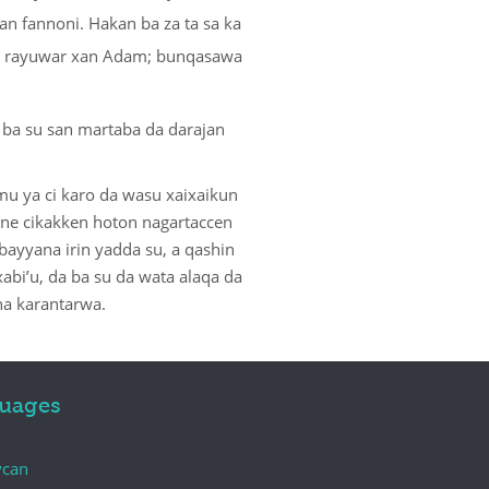
 fannoni. Hakan ba za ta sa ka
 ga rayuwar xan Adam; bunqasawa
a ba su san martaba da darajan
nmu ya ci karo da wasu xaixaikun
ne cikakken hoton nagartaccen
bayyana irin yadda su, a qashin
abi’u, da ba su da wata alaqa da
 na karantarwa.
uages
ycan