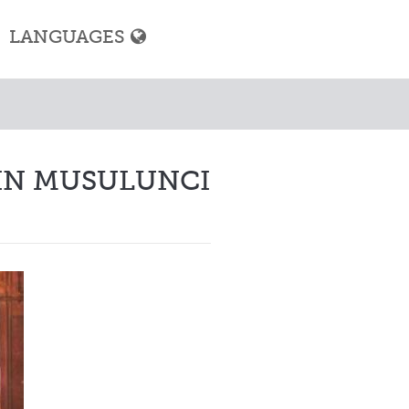
LANGUAGES
Musulmi
IN MUSULUNCI
i
iza
yen Musulmi