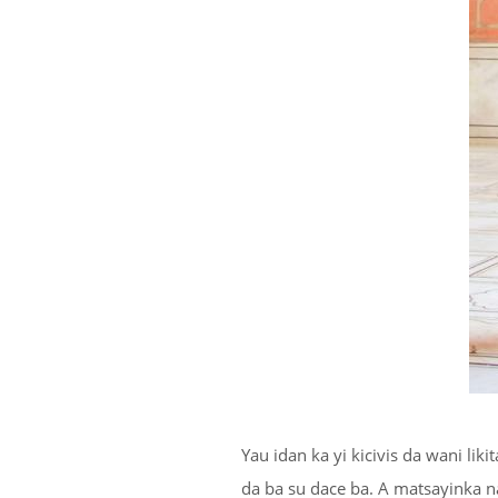
Yau idan ka yi kicivis da wani li
da ba su dace ba. A matsayinka 