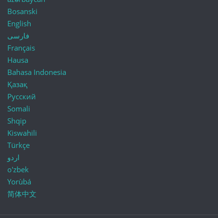
Bosanski
English
فارسی
Français
Hausa
Bahasa Indonesia
Қазақ
Русский
Somali
Shqip
Kiswahili
Türkçe
اردو
o'zbek
Yorùbá
简体中文