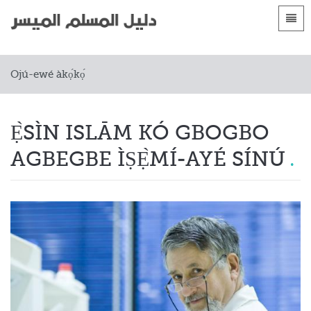
Àwọn èdè
Ojú-ewé àkọ́kọ́
Ojú-ewé àkọ́kọ́
 Shqip
Àwọn ọ̀rọ̀ àkọ́sọ
 العربية
Awọn apakan
Ẹ̀SÌN ISLĀM KÓ GBOGBO
 azərbaycan
AGBEGBE ÌṢẸ̀MÍ-AYÉ SÍNÚ
 Bosanski
 简体中文
 English
 Français
 Hausa
 Bahasa Indonesia