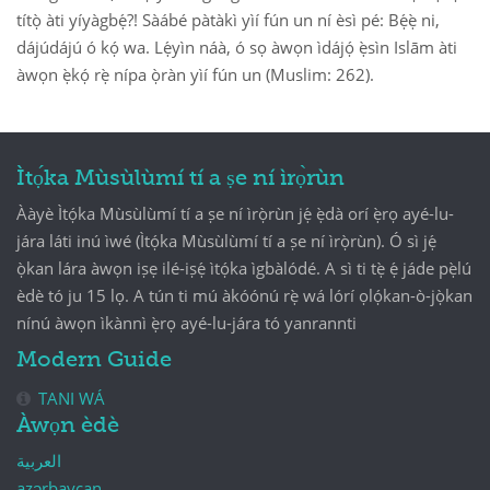
títọ̀ àti yíyàgbẹ́?! Sàábé pàtàkì yìí fún un ní èsì pé: Bẹ́ẹ̀ ni,
dájúdájú ó kọ́ wa. Lẹ́yìn náà, ó sọ àwọn ìdájọ́ ẹ̀sìn Islām àti
àwọn ẹ̀kọ́ rẹ̀ nípa ọ̀ràn yìí fún un (Muslim: 262).
Ìtọ́ka Mùsùlùmí tí a ṣe ní ìrọ̀rùn
Ààyè Ìtọ́ka Mùsùlùmí tí a ṣe ní ìrọ̀rùn jẹ́ ẹ̀dà orí ẹ̀rọ ayé-lu-
jára láti inú ìwé (Ìtọ́ka Mùsùlùmí tí a ṣe ní ìrọ̀rùn). Ó sì jẹ́
ọ̀kan lára àwọn iṣẹ ilé-iṣẹ́ ìtọ́ka ìgbàlódé. A sì ti tẹ̀ ẹ́ jáde pẹ̀lú
èdè tó ju 15 lọ. A tún ti mú àkóónú rẹ̀ wá lórí ọlọ́kan-ò-jọ̀kan
nínú àwọn ìkànnì ẹ̀rọ ayé-lu-jára tó yanrannti
Modern Guide
TANI WÁ
Àwọn èdè
العربية
azərbaycan