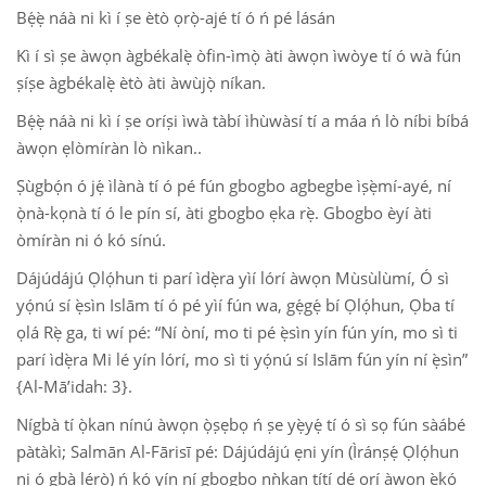
Bẹ́ẹ̀ náà ni kì í ṣe ètò ọrọ̀-ajé tí ó ń pé lásán
Kì í sì ṣe àwọn àgbékalẹ̀ òfin-ìmọ̀ àti àwọn ìwòye tí ó wà fún
ṣíṣe àgbékalẹ̀ ètò àti àwùjọ̀ níkan.
Bẹ́ẹ̀ náà ni kì í ṣe oríṣi ìwà tàbí ìhùwàsí tí a máa ń lò níbi bíbá
àwọn ẹlòmíràn lò nìkan..
Ṣùgbọ́n ó jẹ́ ìlànà tí ó pé fún gbogbo agbegbe ìṣẹ̀mí-ayé, ní
ọ̀nà-kọnà tí ó le pín sí, àti gbogbo ẹka rẹ̀. Gbogbo èyí àti
òmíràn ni ó kó sínú.
Dájúdájú Ọlọ́hun ti parí ìdẹ̀ra yìí lórí àwọn Mùsùlùmí, Ó sì
yọ́nú sí ẹ̀sìn Islām tí ó pé yìí fún wa, gẹ́gẹ́ bí Ọlọ́hun, Ọba tí
ọlá Rẹ̀ ga, ti wí pé: “Ní òní, mo ti pé ẹ̀sìn yín fún yín, mo sì ti
parí ìdẹ̀ra Mi lé yín lórí, mo sì ti yọ́nú sí Islām fún yín ní ẹ̀sìn”
{Al-Mā’idah: 3}.
Nígbà tí ọ̀kan nínú àwọn ọ̀ṣẹbọ ń ṣe yẹ̀yẹ́ tí ó sì sọ fún sàábé
pàtàkì; Salmān Al-Fārisī pé: Dájúdájú ẹni yín (Ìránṣẹ́ Ọlọ́hun
ni ó gbà lérò) ń kọ́ yín ní gbogbo nǹkan títí dé orí àwọn ẹ̀kọ́