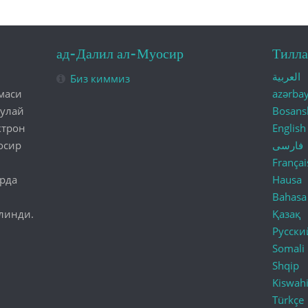
ад-Далил ал-Муосир
Тилла
العربية
Биз киммиз
маси
azərba
қулай
Bosans
ктрон
English
осир
فارسی
Françai
арда
Hausa
Bahasa
линди.
Қазақ
Русски
Somali
Shqip
Kiswahi
Türkçe