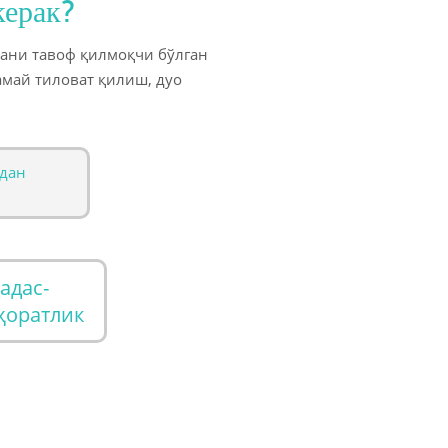
керак?
ани тавоф қилмоқчи бўлган
май тиловат қилиш, дуо
сдан
адас-
ҳоратлик