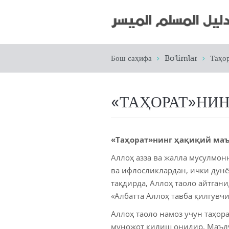
Бош саҳифа
Bo'limlar
Таҳо
«ТАҲОРАТ»НИ
«Таҳорат»нинг ҳақиқий маъ
Аллоҳ азза ва жалла мусулмон
ва ифлосликлардан, ички дунё
тақдирда, Аллоҳ таоло айтгани
«Албатта Аллоҳ тавба қилгувчи
Аллоҳ таоло намоз учун таҳор
муножот қилиш онидир. Маълу