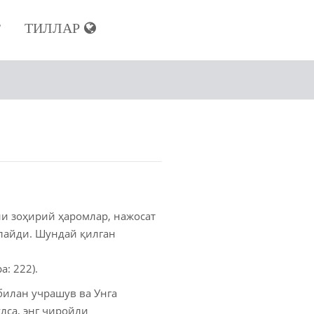
ТИЛЛАР
Р
з
гиз
з
ни зоҳирий ҳаромлар, нажосат
клайди. Шундай қилган
ноза
: 222).
билан учрашув ва Унга
ахлоқингиз
лса, энг чиройли