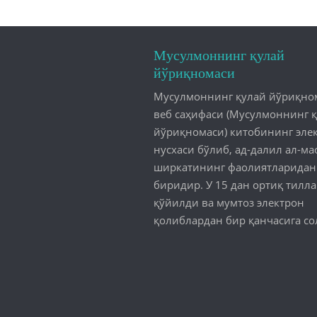
Мусулмоннинг қулай
йўриқномаси
Мусулмоннинг қулай йўриқно
веб саҳифаси (Мусулмоннинг 
йўриқномаси) китобининг эле
нусхаси бўлиб, ад-далил ал-ма
ширкатининг фаолиятларидан
биридир. У 15 дан ортиқ тилл
қўйилди ва мумтоз электрон
қолиблардан бир қанчасига со