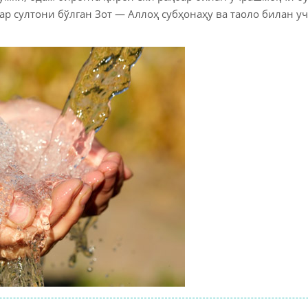
Молиявий 
р султони бўлган Зот — Аллоҳ субҳонаҳу ва таоло билан у
Озиқ-овқат
Оилангиз
Дуолар ва 
Мусулмонн