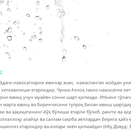
:
йдаги нажосатларни ювилар экан, нажасланган жойдан уни
 кетказилиши етарлидир. Чунки Аллоҳ таоло нажосатни кет
ни ювиш учун муайян сонни шарт қилмади. Ит(нинг сўлаги,
ти марта ювиш ва биринчисини тупроқ билан ювиш шартдир
и ва ҳақиқатининг йўқ бўлиши етарли бўлиб, рангги ва ҳ
оллаллоҳу алайҳи ва саллам саҳоба аёллардан бирига ҳай
ишингиз етарлидир ва излари зиён қилмайди» (Абу Довуд: 3