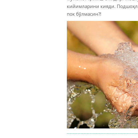
кийимларини кияди. Подшоҳла
пок бўлмасин?!