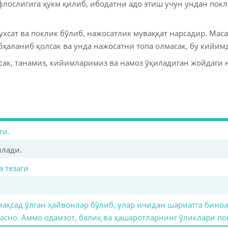
флослигига ҳукм қилиб, ибодатни адо этиш учун ундан пок
рухсат ва поклик бўлиб, нажосатлик муваққат нарсадир. Ма
бҳаланиб қолсак ва унда нажосатни топа олмасак, бу кийимд
сак, танамиз, кийимларимиз ва намоз ўқиладиган жойдаги
ти.
илади.
 тезаги
ақсад ўлган ҳайвонлар бўлиб, улар ичидан шариатга биноа
асно. Аммо одамзот, балиқ ва ҳашаротларнинг ўликлари пок