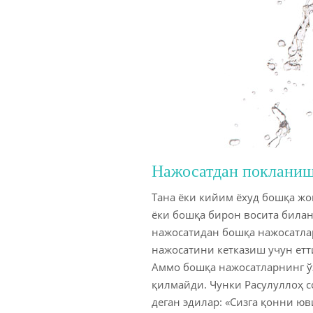
Нажосатдан покланиш
Тана ёки кийим ёхуд бошқа жо
ёки бошқа бирон восита билан
нажосатидан бошқа нажосатлар
нажосатини кетказиш учун ет
Аммо бошқа нажосатларнинг ўз
қилмайди. Чунки Расулуллоҳ с
деган эдилар: «Сизга қонни юв