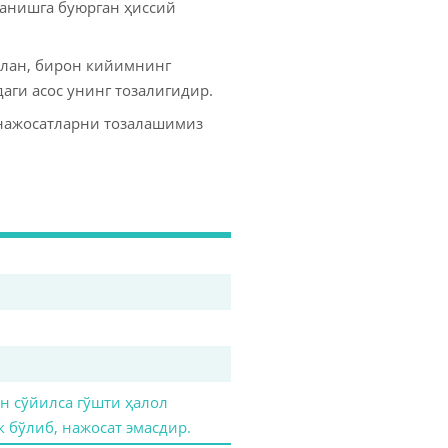
ланишга буюрган ҳиссий
салан, бирон кийимнинг
аги асос унинг тозалигидир.
 нажосатларни тозалашимиз
н сўйилса гўшти ҳалол
 бўлиб, нажосат эмасдир.