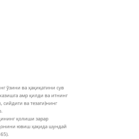
нг ўзини ва ҳақиқатини сув
казишга амр қилди ва итнинг
 сийдиги ва тезаги)нинг
.
идининг қолиши зарар
з қонини ювиш ҳақида шундай
65).