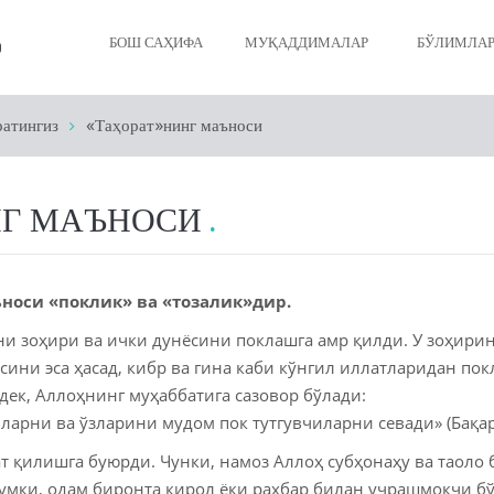
БОШ САҲИФА
МУҚАДДИМАЛАР
БЎЛИМЛА
ратингиз
«Таҳорат»нинг маъноси
Иймонинги
Таҳоратин
НГ МАЪНОСИ
Намозинги
Рўзангиз
носи «поклик» ва «тозалик»дир.
Закотингиз
ни зоҳири ва ички дунёсини поклашга амр қилди. У зоҳири
сини эса ҳасад, кибр ва гина каби кўнгил иллатларидан по
Ҳажингиз
дек, Аллоҳнинг муҳаббатига сазовор бўлади:
Ўлим ва жа
ларни ва ўзларини мудом пок тутгувчиларни севади» (Бақара
ат қилишга буюрди. Чунки, намоз Аллоҳ субҳонаҳу ва таоло 
Исломдаги 
мки, одам биронта қирол ёки раҳбар билан учрашмоқчи бў