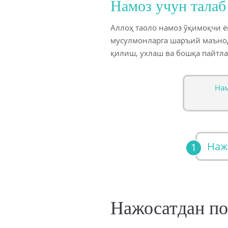
Намоз учун талаб
Аллоҳ таоло намоз ўқимоқчи 
мусулмонларга шаръий маънод
қилиш, ухлаш ва бошқа пайтла
Нам
Наж
Нажосатдан п