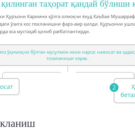
 қилинган таҳорат қандай бўлиши 
ёки Қуръони Каримни қўлга олмоқчи ёхуд Каъбаи Мушарраф
аги ўзига хос покланишни фарз-амр қилди. Қуръонни ушла
рда эса мустаҳаб қилиб рағбатлантирди.
оз ўқимоқчи бўлган мусулмон икки нарса: нажосат ва ҳада
тозаланиши керак.
осат
Ҳ
бета
окланиш