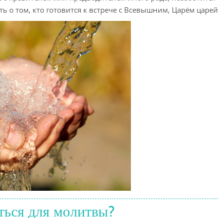
Деловы
ь о том, кто готовится к встрече с Всевышним, Царём царей
Пища
Мусульм
Мольбы 
Одежда
ться для молитвы?