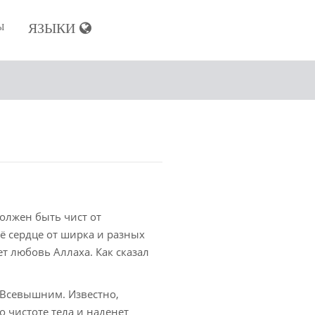
ЯЗЫКИ
Ы
сульманина
ие мусульманина
а мусульманина
олжен быть чист от
ё сердце от ширка и разных
т любовь Аллаха. Как сказал
и похороны
 Всевышним. Известно,
енность мусульманина
о чистоте тела и наденет