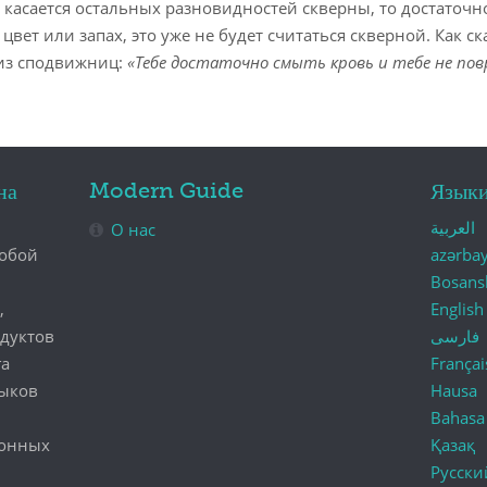
 касается остальных разновидностей скверны, то достаточн
 цвет или запах, это уже не будет считаться скверной. Как с
из сподвижниц:
«Тебе достаточно смыть кровь и тебе не по
Modern Guide
на
Язык
العربية
О нас
собой
azərba
Bosans
,
English
одуктов
فارسی
га
Françai
зыков
Hausa
Bahasa
ронных
Қазақ
Русски