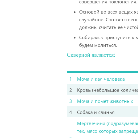
совершения поклонения.
Основой во всех вещах яв
случайное. Соответственн
должны считать её чистой
Собираясь приступить к м
будем молиться.
Скверной являются:
1
Моча и кал человека
2
Кровь (небольшое количес
3
Моча и помёт животных
4
Собака и свинья
Мертвечина (подразумева
тех, мясо которых запрещ