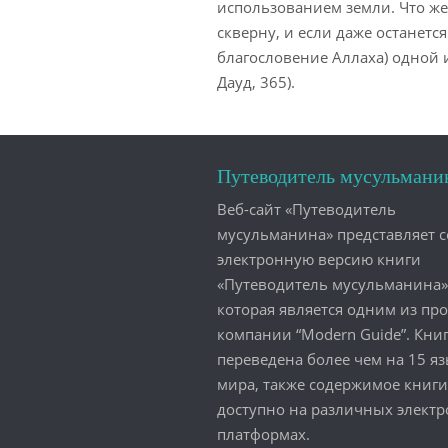
использованием земли. Что же
скверну, и если даже останется
благословение Аллаха) одной 
Дауд, 365).
Путеводитель мусульмани
Веб-сайт «Путеводитель
мусульманина» представляет 
электронную версию книги
«Путеводитель мусульманина»
которая является одним из пр
компании “Modern Guide”. Кни
переведена более чем на 15 я
мира, также содержимое книги
доступно на различных элект
платформах.