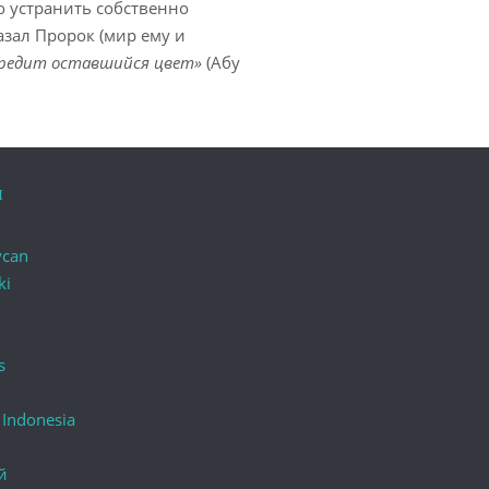
о устранить собственно
казал Пророк (мир ему и
вредит оставшийся цвет»
(Абу
и
ycan
ki
s
 Indonesia
й