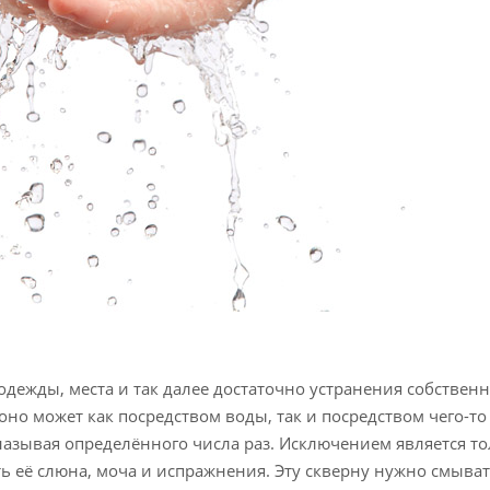
одежды, места и так далее достаточно устранения собствен
оно может как посредством воды, так и посредством чего-то
 называя определённого числа раз. Исключением является т
сть её слюна, моча и испражнения. Эту скверну нужно смыват