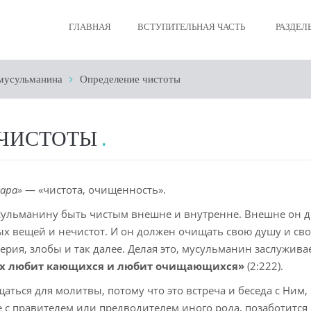
ГЛАВНАЯ
ВСТУПИТЕЛЬНАЯ ЧАСТЬ
РАЗДЕЛ
мусульманина
Определение чистоты
Вера му
Очищен
 ЧИСТОТЫ
Молитв
Пост
ара»
— «чистота, очищенность».
Закят
ульманину быть чистым внешне и внутренне. Внешне он д
х вещей и нечистот. И он должен очищать свою душу и сво
Хадж
ия, злобы и так далее. Делая это, мусульманин заслуживае
Смерть 
ах любит кающихся и любит очищающихся»
(2:222).
ться для молитвы, потому что это встреча и беседа с Ним,
Нравств
че с правителем или предводителем иного рода, позаботится 