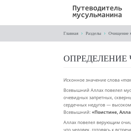
Главная
Разделы
Очищение 
ОПРЕДЕЛЕНИЕ
Исконное значение слова
«тах
Всевышний Аллах повелел мус
очевидных запретных, скверны
сердечных недугов — высокомер
Всевышний:
«Поистине, Алл
Аллах повелел верующим очища
что человек, готовясь к встре