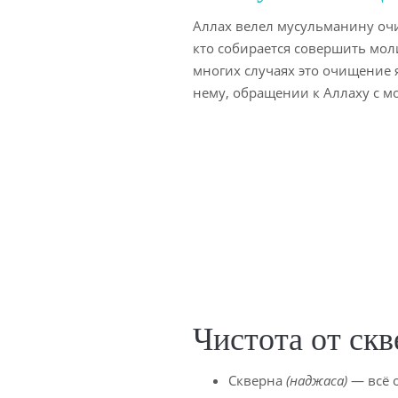
Аллах велел мусульманину очи
кто собирается совершить моли
многих случаях это очищение 
нему, обращении к Аллаху с мо
Чистота от ск
Скверна
(наджаса)
— всё о