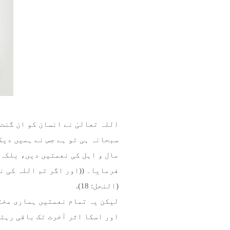
اللہ تعالیٰ نے انسان کو ان گنت
سبحانہ ہی تو ہے جس نے ہمیں دیک
مال و اہل کی نعمتیں دیں، بلکہ 
فرمایا۔ ((اور اگر تم اللہ کی ن
(النحل: 18).
لیکن یہ تمام نعمتیں ہماری مخت
اور اسکا اثر آخرت تک باقی رہتا