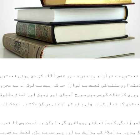
مالی معاملات
مسلم کا کھانا
مسلمان خاندان
اذکار اور دعائیں
مسلمان کا لباس
 نعمتوں سے نوازا، ہم میں سے ہر شخص اللہ کی دی ہوئی نعمتوں
ھنے اور سننے کی نعمت سے نوازا جب کہ بہت سے لوگ اس سے محرو
پوری کائنات کوجس میں سورج آسمان اور زمین اور تمام مخلوق
عمتوں کا شمار کرنا چاہو تو تم اسے نہیں گن سکتے ۔ بیشک اللہ
صر زندگی کے ساتھ ختم ہوجائیں گی، لیکن وہ نعمت جس کا ثمرہ
 ہے وہ ہے اسلام کی ہدایت ہے اور وہی سب سے بڑی نعمت ہے جس سے