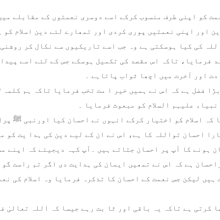
عمت کو اپنی طرف منسوب کرکے اسے دوسری نعمتوں کے مقابلے میں 
 اور اپنی نعمتیں پوری کردی اور تمھارے لئے دین اسلام کو پسند
للہ کی کیا ہوسکتی ہے وہ جب اسے تاریکیوں سے نکال کر روشنی ک
د فرمایا، تاکہ اس مقصد کی تکمیل ہوسکے جس کے لئے اسے پیدا 
دت اور آخرت میں اچھا ثواب پاتاہے ۔
ڑا فضل ہے کہ اس نے ہمیں خیر ا مت تخب فرمایا تاکہ ہم کلمہ لا
انبیاء علیہم السلام کو مبعوث فرمایا ۔
 کہ اسلام کو اختیار کرکے انہوں نے احسان کیا اورنبی ﷺ پرا
را احسان تواللہ کا ہے، اس نے ان کے لیے دین کی ہدا یت کو 
ان ہونے کا آپ پر احسان جتاتے ہیں ۔آپ کہہ دیجیئے کہ اپنے م
سان ہے کہ اس نے تمھیں ایمان کی ہدایت دی اگر تم راست گو ہو)) 
 ہیں لیکن جس نعمت کے احسان کا تذکرہ فرمایا وہ اسلام کی نع
ا کرتی ہے تاکہ یہ باقی اور ثا بت رہے جیسا کہ اللہ تعالیٰ ف