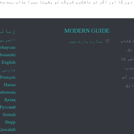
ں گا اور اگر تم ناشکری کروگے تو یقینا میرا عذاب بہت سخت ہے)
MODERN GUIDE
زبانی
العربي
 کتاب
ہمارے بارے میں
ərbaycan
نک
Bosanski
صر کا
English
ندرہ
فارسی
ور اس
Français
Hausa
انک
ndonesia
Қазақ
Русский
Somali
Shqip
iswahili