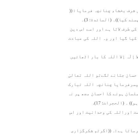
شرف بخشا، چنانچہ فرمایا : ((
 کیا))۔ (المائدة: 3)۔
ی طرف لاتا ہے اور اسے اس دین
کیا گیا اور وہ اللہ کی عبادت
 إلٰہ إلا اللہ کا بار اٹھائیں
حسان جتانے لگےتو اللہ تعالیٰ
میسرفرمایا چنانچہ اللہ تبارک
سلمان ہونے کا احسان مجھ پر نہ
۔ (الحجرات: 17).
مت اوراللہ کی وحدانیت اور اس
رماتا ہے :۔ ((اگرتم شکرگزاری