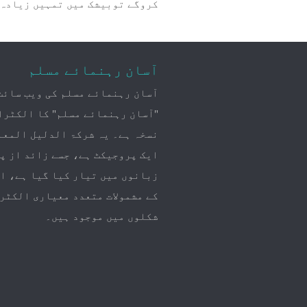
کروگے توبیشک میں تمہیں زیادہ دو
آسان رہنمائے مسلم
آسان رہنمائے مسلم کی ویب سائٹ
"آسان رہنمائے مسلم" کا الکٹرا
نسخہ ہے۔ یہ شرکۃ الدلیل المعا
ایک پروجیکٹ ہے، جسے زائد از پ
زبانوں میں تیار کیا گیا ہے، ا
کے مشمولات متعدد معیاری الکٹر
شکلوں میں موجود ہیں۔