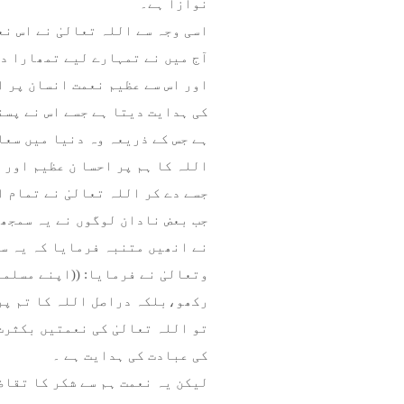
نوازا ہے۔
اسی وجہ سے اللہ تعالیٰ نے اس ن
آج میں نے تمہارے لیے تمھارا دین
اور اس سے عظیم نعمت انسان پر ا
کی ہدایت دیتا ہے جسے اس نے پسن
ہے جس کے ذریعہ وہ دنیا میں سعا
اللہ کا ہم پر احسا ن عظیم اور ب
جسے دے کر اللہ تعالیٰ نے تمام 
جب بعض نادان لوگوں نے یہ سمجھا
نے انھیں متنبہ فرمایا کہ یہ سا
وتعالیٰ نے فرمایا: ((اپنے مسلم
رکھو،بلکہ دراصل اللہ کا تم پراح
تو اللہ تعالیٰ کی نعمتیں بکثرت
کی عبادت کی ہدایت ہے ۔
لیکن یہ نعمت ہم سے شکر کا تقاض