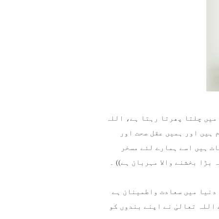
 میں چلتا پھرتا رہتا ہے، اللہ
م ہیں اور ہمیں عقل صحت اور
ات ہیں اسے ہمارے لئے مسخر
 بڑا بخشنے والا مہربان ہے)) ۔
 دنیا میں سعادت واطمینان ہے
 اللہ تعالیٰ نے اپنے بندوں کو