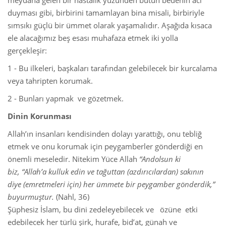
meydana gelen bir hastalık yüzünden bütün bedenin acı
duyması gibi, birbirini tamamlayan bina misali, birbiriyle
sımsıkı güçlü bir ümmet olarak yaşamalıdır. Aşağıda kısaca
ele alacağımız beş esası muhafaza etmek iki yolla
gerçekleşir:
1 - Bu ilkeleri, başkaları tarafından gelebilecek bir kurcalama
veya tahripten korumak.
2 - Bunları yapmak ve gözetmek.
Dinin Korunması
Allah’ın insanları kendisinden dolayı yarattığı, onu tebliğ
etmek ve onu korumak için peygamberler gönderdiği en
önemli meseledir. Nitekim Yüce Allah
“Andolsun ki
biz, “Allah’a kulluk edin ve tağuttan (azdırıcılardan) sakının
diye (emretmeleri için) her ümmete bir peygamber gönderdik,”
buyurmuştur.
(Nahl, 36)
Şüphesiz İslam, bu dini zedeleyebilecek ve özüne etki
edebilecek her türlü şirk, hurafe, bid’at, günah ve