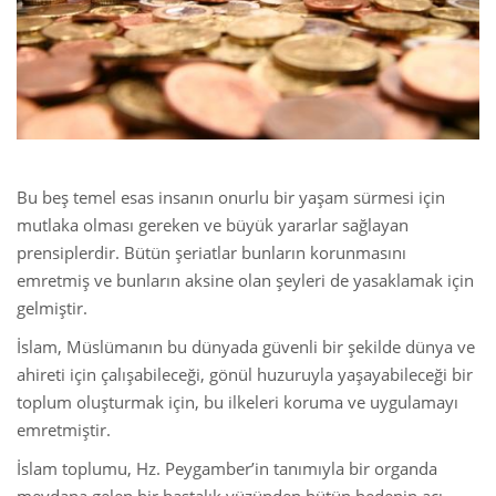
 Қазақ
 فارسی
 Русский
 Somali
Bu beş temel esas insanın onurlu bir yaşam sürmesi için
mutlaka olması gereken ve büyük yararlar sağlayan
 Kiswahili
prensiplerdir. Bütün şeriatlar bunların korunmasını
 Türkçe
emretmiş ve bunların aksine olan şeyleri de yasaklamak için
gelmiştir.
 اردو
İslam, Müslümanın bu dünyada güvenli bir şekilde dünya ve
 o'zbek
ahireti için çalışabileceği, gönül huzuruyla yaşayabileceği bir
toplum oluşturmak için, bu ilkeleri koruma ve uygulamayı
 Yorùbá
emretmiştir.
İslam toplumu, Hz. Peygamber’in tanımıyla bir organda