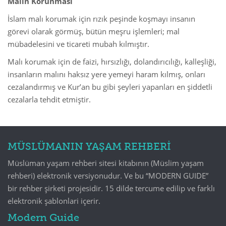
Malın Korunması
İslam malı korumak için rızık peşinde koşmayı insanın
görevi olarak görmüş, bütün meşru işlemleri; mal
mübadelesini ve ticareti mubah kılmıştır.
Malı korumak için de faizi, hırsızlığı, dolandırıcılığı, kalleşliği,
insanların malını haksız yere yemeyi haram kılmış, onları
cezalandırmış ve Kur’an bu gibi şeyleri yapanları en şiddetli
cezalarla tehdit etmiştir.
MÜSLÜMANIN YAŞAM REHBERİ
Müslüman yaşam rehberi sitesi kitabının (Müslim yaşam
rehberi) elektronik versiyonudur. Ve bu “MODERN GUIDE”
bir rehber şirketi projesidir. 15 dilde tercume edilip ve farklı
elektronik şablonlari içerir.
Modern Guide