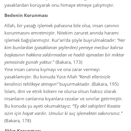
yasaklardan koruyarak onu himaye etmeye çalışmıştır.
Bedenin Korunması
Allah, bir yasağı işlemek pahasına bile olsa, insan canının
korunmasını emretmiştir. Nitekim zaruret anında haramı
işlemek bağışlanmıştır. Kur’an’da şöyle buyrulmaktadır:
“Her
kim bunlardan (yasaklanan şeylerden) yemeye mecbur kalırsa
başkasının hakkına saldırmadan ve haddi aşmadan bir miktar
yemesinde günah yoktur.
” (Bakara, 173)
Yine insan canına kıymayı ve ona zarar vermeyi
yasaklamıştır. Bu konuda Yüce Allah
“Kendi ellerinizle
kendinizi tehlikeye atmayın”
buyurmaktadır. (Bakara, 195)
İslam, dini ve etnik kökeni ne olursa olsun haksız olarak
insanların canlarına kıyanlara cezalar ve sınırlar getirmiştir.
Bu konuda şu ayeti okumaktayız:
“‘Ey akıl sahipleri! Kısasta
sizin için hayat vardır. Umulur ki suç işlemekten sakınırsınız.”
(Bakara, 178)
Aklın Korunması