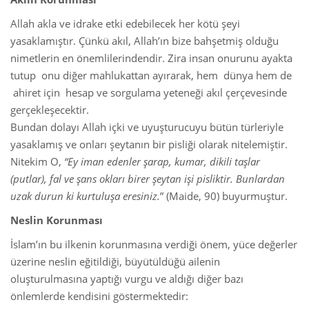
Allah akla ve idrake etki edebilecek her kötü şeyi
yasaklamıştır. Çünkü akıl, Allah’ın bize bahşetmiş olduğu
nimetlerin en önemlilerindendir. Zira insan onurunu ayakta
tutup onu diğer mahlukattan ayırarak, hem dünya hem de
ahiret için hesap ve sorgulama yeteneği akıl çerçevesinde
gerçekleşecektir.
Bundan dolayı Allah içki ve uyuşturucuyu bütün türleriyle
yasaklamış ve onları şeytanın bir pisliği olarak nitelemiştir.
Nitekim O,
“Ey iman edenler şarap, kumar, dikili taşlar
(putlar), fal ve şans okları birer şeytan işi pisliktir. Bunlardan
uzak durun ki kurtuluşa eresiniz.
” (Maide, 90) buyurmuştur.
Neslin Korunması
İslam’ın bu ilkenin korunmasına verdiği önem, yüce değerler
üzerine neslin eğitildiği, büyütüldüğü ailenin
oluşturulmasına yaptığı vurgu ve aldığı diğer bazı
önlemlerde kendisini göstermektedir: