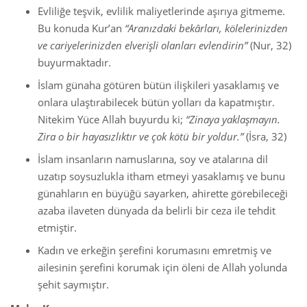
Evliliğe teşvik, evlilik maliyetlerinde aşırıya gitmeme.
Bu konuda Kur’an
“Aranızdaki bekârları, kölelerinizden
ve cariyelerinizden elverişli olanları evlendirin”
(Nur, 32)
buyurmaktadır.
İslam günaha götüren bütün ilişkileri yasaklamış ve
onlara ulaştırabilecek bütün yolları da kapatmıştır.
Nitekim Yüce Allah buyurdu ki;
“Zinaya yaklaşmayın.
Zira o bir hayasızlıktır ve çok kötü bir yoldur.”
(İsra, 32)
İslam insanların namuslarına, soy ve atalarına dil
uzatıp soysuzlukla itham etmeyi yasaklamış ve bunu
günahların en büyüğü sayarken, ahirette görebileceği
azaba ilaveten dünyada da belirli bir ceza ile tehdit
etmiştir.
Kadın ve erkeğin şerefini korumasını emretmiş ve
ailesinin şerefini korumak için öleni de Allah yolunda
şehit saymıştır.