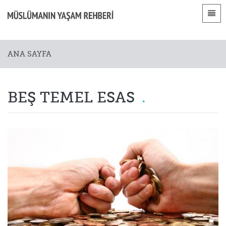
Diller
Ana sayfa
ANA SAYFA
 Shqip
Giriş
 العربية
Bölümler
BEŞ TEMEL ESAS
 azərbaycan
 Bosanski
 简体中文
 English
 Français
 Hausa
 Bahasa Indonesia