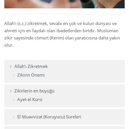
 Қазақ
Allah’ı (c.c.) zikretmek, sevabı en çok ve kulun dünyası ve
 فارسی
ahireti için en faydalı olan ibadetlerden biridir. Müslüman
 Русский
zikir sayesinde cömert (Kerim) olan yaratıcısına daha yakın
olur.
 Somali
 Kiswahili
Allah’ı Zikretmek
 Türkçe
Zikirin Önemi
 اردو
Zikirlerin en büyüğü
 o'zbek
Ayet-el Kürsi
 Yorùbá
El Muavvizat (Koruyucu) Sureleri