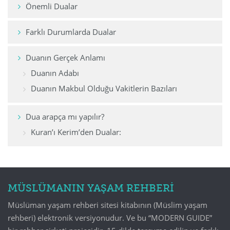
Önemli Dualar
Farklı Durumlarda Dualar
Duanın Gerçek Anlamı
Duanın Adabı
Duanın Makbul Olduğu Vakitlerin Bazıları
Dua arapça mı yapılır?
Kuran’ı Kerim’den Dualar:
MÜSLÜMANIN YAŞAM REHBERİ
Müslüman yaşam rehberi sitesi kitabının (Müslim yaşam
rehberi) elektronik versiyonudur. Ve bu “MODERN GUIDE”