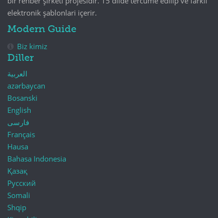
bir rehber şirketi projesidir. 15 dilde tercume edilip ve farklı
elektronik şablonlari içerir.
Modern Guide
Biz kimiz
Diller
العربية
azərbaycan
Bosanski
English
فارسی
Français
Hausa
Bahasa Indonesia
Қазақ
Русский
Somali
Shqip