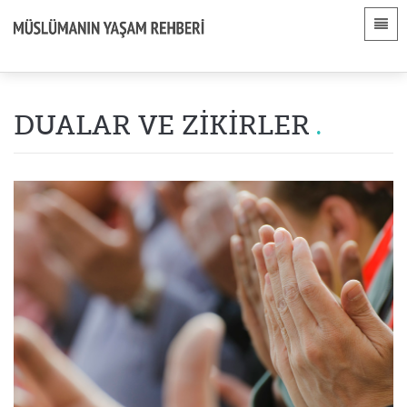
Diller
Ana sayfa
 Shqip
Giriş
DUALAR VE ZIKIRLER
 العربية
Bölümler
 azərbaycan
 Bosanski
 简体中文
 English
 Français
 Hausa
 Bahasa Indonesia