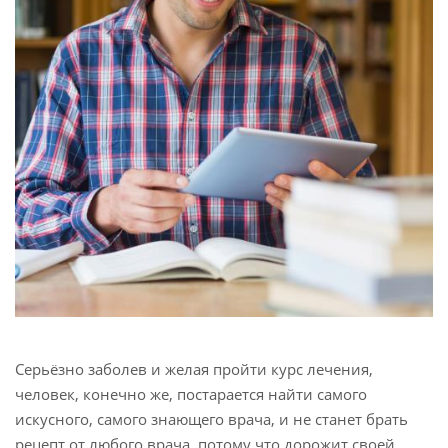
 Bahasa Indonesia
 Қазақ
 فارسی
 Русский
 Somali
 Kiswahili
 Türkçe
 اردو
 o'zbek
Серьёзно заболев и желая пройти курс лечения,
 Yorùbá
человек, конечно же, постарается найти самого
искусного, самого знающего врача, и не станет брать
рецепт от любого врача, потому что дорожит своей