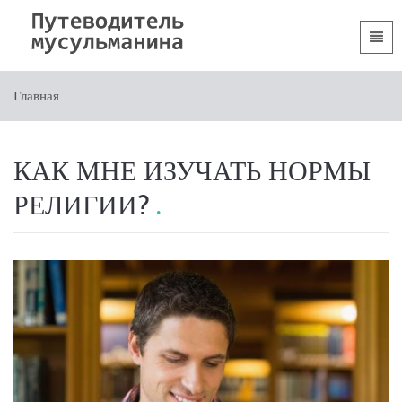
Языки
Главная
Главная
 Shqip
Вступительная часть
 العربية
Разделы
КАК МНЕ ИЗУЧАТЬ НОРМЫ
 azərbaycan
РЕЛИГИИ?
 Bosanski
 简体中文
 English
 Français
 Hausa