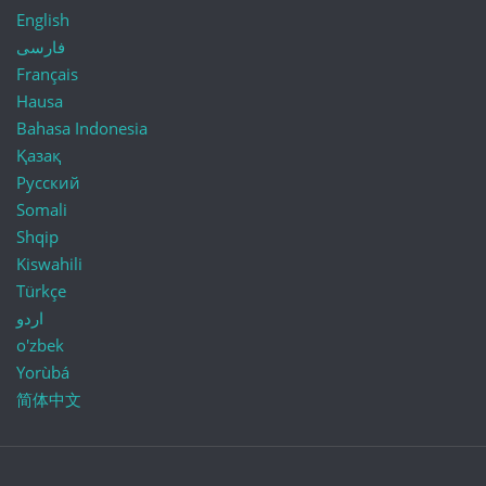
English
فارسی
Français
Hausa
Bahasa Indonesia
Қазақ
Русский
Somali
Shqip
Kiswahili
Türkçe
اردو
o'zbek
Yorùbá
简体中文