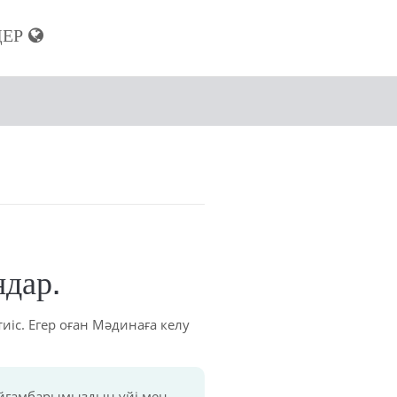
ДЕР
ы
ндар.
иіс. Егер оған Мәдинаға келу
ұлқы
Пайғамбарымыздың үйі мен