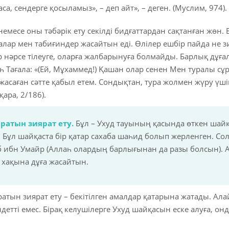
аса, сендерге қосыламыз», – деп айт», – деген. (Муслим, 974).
немесе оны тәбәрік ету секілді бидғаттардан сақтанған жөн.
алар мен табиғиндер жасайтын еді. Өлілер ешбір пайда не зи
р нәрсе тілеуге, оларға жалбарынуға болмайды. Барлық дұға
аһ Тағала: «(Ей, Мұхаммед!) Қашан олар сенен Мен туралы сұ
жасаған сәтте қабыл етем. Сондықтан, тура жолмен жүру үші
қара, 2/186).
ратын зиярат ету.
Бұл – Ухуд тауының қасында өткен шайқ
 Бұл шайқаста бір қатар сахаба шаһид болып жерленген. Со
 ибн Умайр (Аллаһ олардың барлығынан да разы болсын). А
ң хақына дұға жасайтын.
атын зиярат ету – бекітілген амалдар қатарына жатады. Ала
етті емес. Бірақ келушілерге Ухуд шайқасын еске алуға, о