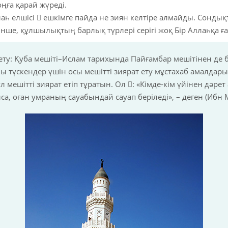
оңға қарай жүреді.
һ елшісі  ешкімге пайда не зиян келтіре алмайды. Сондықта
інше, құлшылықтың барлық түрлері серігі жоқ Бір Аллаһқа ғ
 ету: Қуба мешіті–Ислам тарихында Пайғамбар мешітінен де
ы түскендер үшін осы мешітті зиярат ету мұстахаб амалдар
л мешітті зиярат етіп тұратын. Ол : «Кімде-кім үйінен дәрет
а, оған умраның сауабындай сауап беріледі», – деген (Ибн 