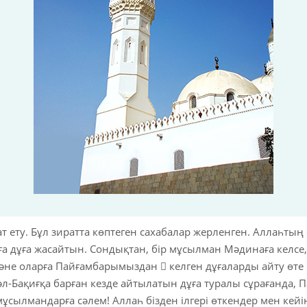
т ету. Бұл зиратта көптеген сахабалар жерленген. Аллаһтың 
ға дұға жасайтын. Сондықтан, бір мұсылман Мәдинаға келсе,
және оларға Пайғамбарымыздан  келген дұғаларды айту өте
әл-Бақиғқа барған кезде айтылатын дұға туралы сұрағанда,
сылмандарға сәлем! Аллаһ бізден ілгері өткендер мен кейін