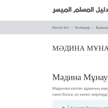
Негізгі бет
Бөлімдер
Қажыл
МӘДИНА МҰНАУ
Мәдина Мұнауу
Мәдинаға келген адамның мақса
нәсіп болса, ол келесі жерлерді
Қасиетті Раудада на