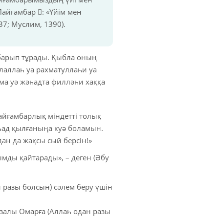
настар
айғамбар : «Үйім мен
37; Муслим, 1390).
 барып тұрады. Қыбла оның
ке алу сөздері
лаллаһ уа рахматуллаһи уа
мма уә жәһадта филләһи хаққа
пайғамбарлық міндетті толық
һад қылғаныңа куә боламын.
ан да жақсы сый берсін!»
ымды қайтарады», – деген (Әбу
 разы болсын) сәлем беру үшін
залы Омарға (Аллаһ одан разы