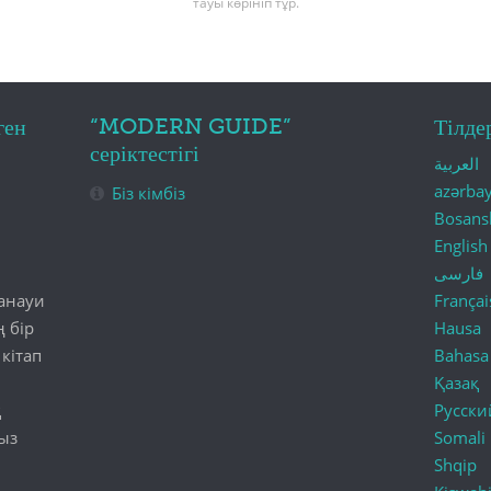
тауы көрініп тұр.
“MODERN GUIDE”
ген
Тілде
серіктестігі
العربية
azərba
Біз кімбіз
Bosans
English
فارسی
анауи
Françai
 бір
Hausa
кітап
Bahasa
Қазақ
қ
Русски
ыз
Somali
Shqip