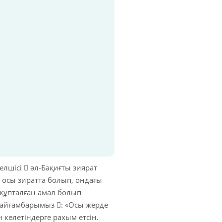
елшісі  әл-Бақиғты зиярат
 осы зиратта болып, ондағы
 құпталған амал болып
 Пайғамбарымыз : «Осы жерде
 келетіндерге рахым етсін.