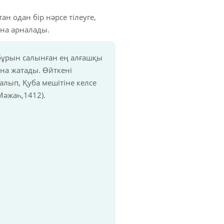
н одан бір нәрсе тілеуге,
ана арналады.
 бұрын салынған ең алғашқы
ына жатады. Өйткені
 алып, Қуба мешітіне келсе
Мәжаһ,1412).