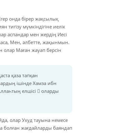
 Егер онда бірер жақсылық
ян тигізу мүмкіндігіне иелік
лар аспандар мен жердің Иесі
раса, Мен, әлбетте, жақынмын.
н олар Маған жауап берсін
аста қаза тапқан
лардың ішінде Хамза ибн
ллаһтың елшісі  оларды
йда, олар Ухуд тауына немесе
нда болған жағдайларды баяндап