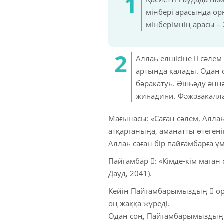
мінбері арасында ор
мінберімнің арасы –
Аллаһ елшісіне  сәле
артында қалады. Одан с
бәракатуһ. Әшһәду әннә
жиһадиһи. Фәжәзакалла
Мағынасы: «Саған сәлем, Аллаһ
атқарғаныңа, аманатты өтеген
Аллаһ саған бір пайғамбарға ү
Пайғамбар : «Кімде-кім маған
Дауд, 2041).
Кейін Пайғамбарымыздың  оры
оң жаққа жүреді.
Одан соң, Пайғамбарымыздың 