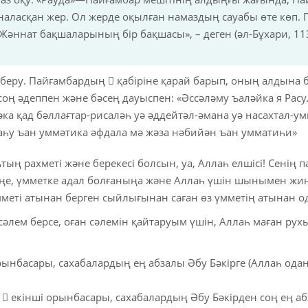
Қаржылық қарым- қаты
наласқан жер. Ол жерде оқылған намаздың сауабы өте көп. П
 Жәннат бақшаларының бір бақшасы», – деген (әл-Бұхари, 11
Тағамдар
Бет
м беру. Пайғамбардың  қабіріне қарай барып, оның алдына
Дұғалар мен Аллаһты ес
оң әдеппен және бәсең дауыспен: «Әссәләму ъаләйка я Расу
ка қад бәллағтар-рисаләһ уә әддейтәл-әмана уә насахтал-у
Киім
һу ъан уммәтика әфдала мә жәза нәбийән ъан умматиһи»
тың рахметі және берекесі болсын, уа, Аллаһ елшісі! Сенің 
іңе, үмметке адал болғаныңа және Аллаһ үшін шынымен жи
мметі атынан берген сыйлығынан саған өз үмметің атынан од
 сәлем берсе, оған сәлемін қайтаруым үшін, Аллаһ маған рух
нбасары, сахабалардың ең абзалы Әбу Бәкірге (Аллаһ одан
 екінші орынбасары, сахабалардың Әбу Бәкірден соң ең аб