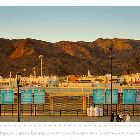
Шуһада» зираты. Бұл жерде жетпіс сахаба жерленген. Зираттың артынан Ух