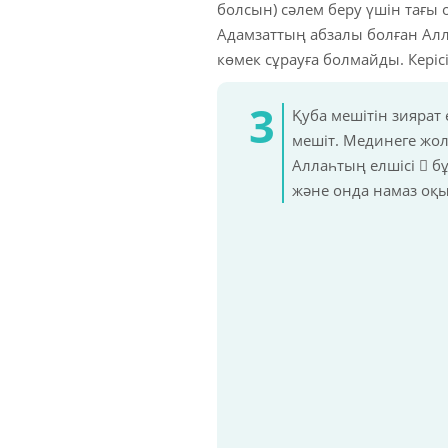
болсын) сәлем беру үшін тағы 
Адамзаттың абзалы болған Алла
көмек сұрауға болмайды. Керіс
Қуба мешітін зиярат
мешіт. Мединеге жол
Аллаһтың елшісі  бұ
және онда намаз оқыс