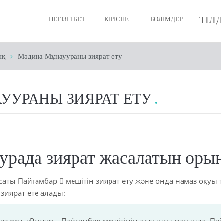
ТІЛ
НЕГІЗГІ БЕТ
КІРІСПЕ
БӨЛІМДЕР
ық
Мәдина Мұнауураны зиярат ету
Мұсылманның иманы
Мұсылманның тазалығ
УРАНЫ ЗИЯРАТ ЕТУ
Мұсылманның намазы
Ораза
ЗЕКЕТІҢ
рада зиярат жасалатын оры
Қажылық
ты Пайғамбар  мешітін зиярат ету және онда намаз оқуы т
Өлім және жаназа
 зиярат ете алады:
Мұсылманның мінез қ
маз оқу. «Рауда»—Пайғамбар мешітінің алдыңғы жағында, 