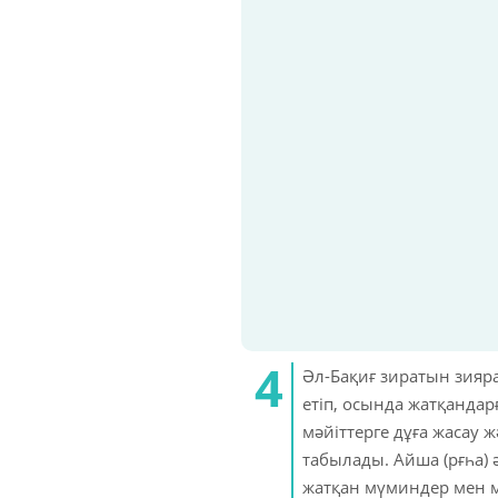
Әл-Бақиғ зиратын зияра
етіп, осында жатқандар
мәйіттерге дұға жасау 
табылады. Айша (рғһа) 
жатқан мүминдер мен мұ