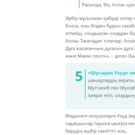
Расында, біз, Аллаһ қал
Әрбір мұсылман қабірді сипау 
болса, оны бізден бұрын сахаб
етпейді, сондықтан олардан бі
Аллаһ Тағаладан тіленеді. Алл
Дұға жасағанның дұғасын дұға 
және Маған сенсін», – деген (Ба
«Шуһадаи Ухуд» зи
шәһидтердің зираты.
Мутталиб пен Мусғаб
зиярат етіп, оларды
Мединеге келушілерге Ухуд зир
садақшылар тауына шығуға мінд
берудің ешбір сөкеттігі жоқ.