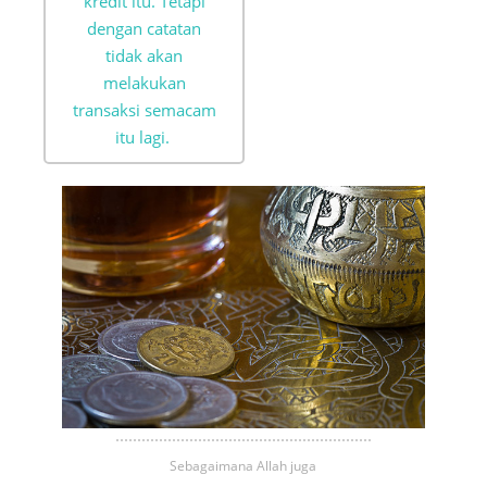
kredit itu. Tetapi
dengan catatan
tidak akan
melakukan
transaksi semacam
itu lagi.
Sebagaimana Allah juga