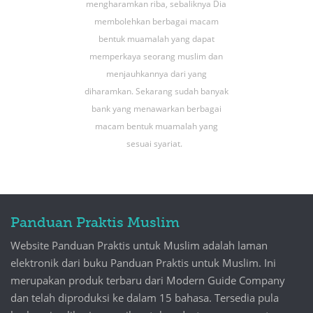
mengharamkan riba, sebaliknya Dia
membolehkan berbagai macam
bentuk muamalah yang dapat
memperkaya seorang muslim dan
menjauhkannya dari yang
diharamkan. Sekarang sudah banyak
bank yang menawarkan berbagai
macam bentuk muamalah yang
sesuai syariat.
Panduan Praktis Muslim
Website Panduan Praktis untuk Muslim adalah laman
elektronik dari buku Panduan Praktis untuk Muslim. Ini
merupakan produk terbaru dari Modern Guide Company
dan telah diproduksi ke dalam 15 bahasa. Tersedia pula