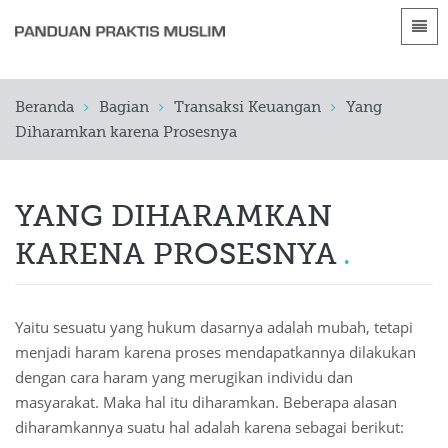
Bahasa
Beranda
Beranda
Bagian
Transaksi Keuangan
Yang
 Shqip
Pengantar
Diharamkan karena Prosesnya
 العربية
الأقسام
 azərbaycan
YANG DIHARAMKAN
 Bosanski
KARENA PROSESNYA
 简体中文
 English
Yaitu sesuatu yang hukum dasarnya adalah mubah, tetapi
menjadi haram karena proses mendapatkannya dilakukan
 Français
dengan cara haram yang merugikan individu dan
masyarakat. Maka hal itu diharamkan. Beberapa alasan
 Hausa
diharamkannya suatu hal adalah karena sebagai berikut:
 Bahasa Indonesia