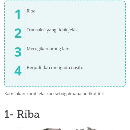
Riba
 Қазақ
 فارسی
Transaksi yang tidak jelas
 Русский
 Somali
Merugikan orang lain.
 Kiswahili
Berjudi dan mengadu nasib.
 Türkçe
 اردو
Kami akan kami jelaskan sebagaimana berikut ini:
 o'zbek
 Yorùbá
1- Riba