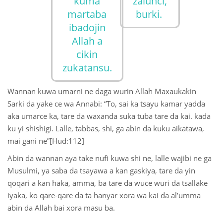
kuma
zalunci,
martaba
burki.
ibadojin
Allah a
cikin
zukatansu.
Wannan kuwa umarni ne daga wurin Allah Maxaukakin
Sarki da yake ce wa Annabi: “To, sai ka tsayu kamar yadda
aka umarce ka, tare da waxanda suka tuba tare da kai. kada
ku yi shishigi. Lalle, tabbas, shi, ga abin da kuku aikatawa,
mai gani ne”[Hud:112]
Abin da wannan aya take nufi kuwa shi ne, lalle wajibi ne ga
Musulmi, ya saba da tsayawa a kan gaskiya, tare da yin
qoqari a kan haka, amma, ba tare da wuce wuri da tsallake
iyaka, ko qare-qare da ta hanyar xora wa kai da al’umma
abin da Allah bai xora masu ba.