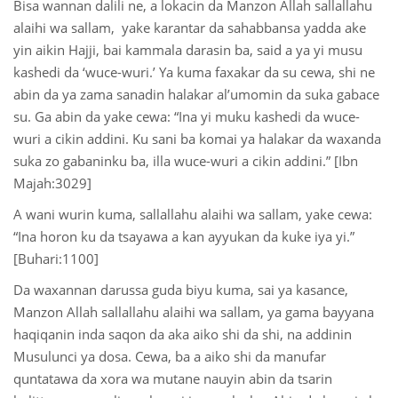
Bisa wannan dalili ne, a lokacin da Manzon Allah sallallahu
alaihi wa sallam, yake karantar da sahabbansa yadda ake
yin aikin Hajji, bai kammala darasin ba, said a ya yi musu
kashedi da ‘wuce-wuri.’ Ya kuma faxakar da su cewa, shi ne
abin da ya zama sanadin halakar al’umomin da suka gabace
su. Ga abin da yake cewa: “Ina yi muku kashedi da wuce-
wuri a cikin addini. Ku sani ba komai ya halakar da waxanda
suka zo gabaninku ba, illa wuce-wuri a cikin addini.” [Ibn
Majah:3029]
A wani wurin kuma, sallallahu alaihi wa sallam, yake cewa:
“Ina horon ku da tsayawa a kan ayyukan da kuke iya yi.”
[Buhari:1100]
Da waxannan darussa guda biyu kuma, sai ya kasance,
Manzon Allah sallallahu alaihi wa sallam, ya gama bayyana
haqiqanin inda saqon da aka aiko shi da shi, na addinin
Musulunci ya dosa. Cewa, ba a aiko shi da manufar
quntatawa da xora wa mutane nauyin abin da tsarin