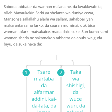
Saboda tabbatar da wannan ma’ana ne, da kwakkwafe ta,
Allah Maxaukakin Sarki ya shelanta wa duniya cewa,
Manzonsa sallallahu alaihi wa sallam, sahabbai ‘yan
makarantarsa na farko, da sauran muminai, duk bisa
wannan tafarki matsakaice, madaidaici suke. Sun kuma sami
wannan sheda ne sakamakon tabbatar da abubuwa guda
biyu, da suka haxa da:
Tsare
Taka
martaba
wa
da
shishigi,
alfarmar
da
addini, kai-
wuce
da-fata, da
wuri, da