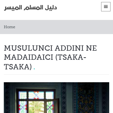
Languages
الصفحة الرئيسية
Home
 Shqip
Gabatarwa
 العربية
Yankuna
MUSULUNCI ADDINI NE
 azərbaycan
MADAIDAICI (TSAKA-
 Bosanski
TSAKA)
 简体中文
 English
 Français
 Hausa
 Bahasa Indonesia