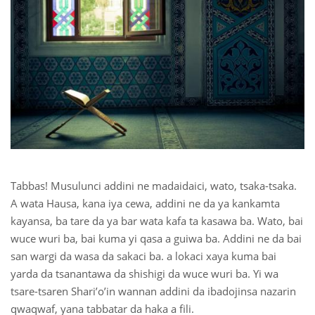
 Қазақ
 فارسی
 Русский
 Somali
 Kiswahili
 Türkçe
Tabbas! Musulunci addini ne madaidaici, wato, tsaka-tsaka.
A wata Hausa, kana iya cewa, addini ne da ya kankamta
 اردو
kayansa, ba tare da ya bar wata kafa ta kasawa ba. Wato, bai
 o'zbek
wuce wuri ba, bai kuma yi qasa a guiwa ba. Addini ne da bai
san wargi da wasa da sakaci ba. a lokaci xaya kuma bai
 Yorùbá
yarda da tsanantawa da shishigi da wuce wuri ba. Yi wa
tsare-tsaren Shari’o’in wannan addini da ibadojinsa nazarin
qwaqwaf, yana tabbatar da haka a fili.