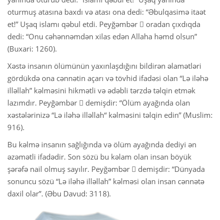
oturmuş atasına baxdı və atası ona dedi: “Əbulqasimə itaət
et!” Uşaq islamı qəbul etdi. Peyğəmbər  oradan çıxdıqda
dedi: “Onu cəhənnəmdən xilas edən Allaha həmd olsun”
(Buxari: 1260).
Xəstə insanın ölümünün yaxınlaşdığını bildirən əlamətləri
gördükdə ona cənnətin açarı və tövhid ifadəsi olan “Lə iləhə
illəllah” kəlməsini hikmətli və ədəbli tərzdə təlqin etmək
lazımdır. Peyğəmbər  demişdir: “Ölüm ayağında olan
xəstələrinizə “Lə iləhə illəllah“ kəlməsini təlqin edin” (Muslim:
916).
Bu kəlmə insanın sağlığında və ölüm ayağında dediyi ən
əzəmətli ifadədir. Son sözü bu kəlam olan insan böyük
şərəfə nail olmuş sayılır. Peyğəmbər  demişdir: “Dünyada
sonuncu sözü “Lə iləhə illəllah” kəlməsi olan insan cənnətə
daxil olar”. (Əbu Davud: 3118).