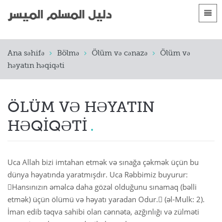
Dillər
Ana səhifə
Ana səhifə
Bölmə
Ölüm və cənazə
Ölüm və
 Shqip
Giriş
həyatın həqiqəti
 العربية
الأقسام
 azərbaycan
ÖLÜM VƏ HƏYATIN
 Bosanski
HƏQIQƏTI
 简体中文
 English
Uca Allah bizi imtahan etmək və sınağa çəkmək üçün bu
dünya həyatında yaratmışdır. Uca Rəbbimiz buyurur:
 Français
Hansınızın əməlcə daha gözəl olduğunu sınamaq (bəlli
etmək) üçün ölümü və həyatı yaradan Odur. (əl-Mulk: 2).
 Hausa
İman edib təqva sahibi olan cənnətə, azğınlığı və zülməti
 Bahasa Indonesia