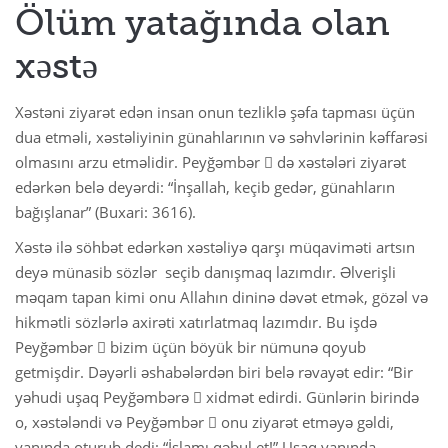
Ölüm yatağında olan
xəstə
Xəstəni ziyarət edən insan onun tezliklə şəfa tapması üçün
dua etməli, xəstəliyinin günahlarının və səhvlərinin kəffarəsi
olmasını arzu etməlidir. Peyğəmbər  də xəstələri ziyarət
edərkən belə deyərdi: “İnşallah, keçib gedər, günahların
bağışlanar” (Buxari: 3616).
Xəstə ilə söhbət edərkən xəstəliyə qarşı müqaviməti artsın
deyə münasib sözlər seçib danışmaq lazımdır. Əlverişli
məqam tapan kimi onu Allahın dininə dəvət etmək, gözəl və
hikmətli sözlərlə axirəti xatırlatmaq lazımdır. Bu işdə
Peyğəmbər  bizim üçün böyük bir nümunə qoyub
getmişdir. Dəyərli əshabələrdən biri belə rəvayət edir: “Bir
yəhudi uşaq Peyğəmbərə  xidmət edirdi. Günlərin birində
o, xəstələndi və Peyğəmbər  onu ziyarət etməyə gəldi,
yanında oturub dedi: “İslamı qəbul et!” Uşaq yanında