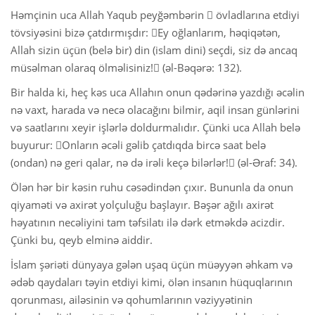
Həmçinin uca Allah Yaqub peyğəmbərin  övladlarına etdiyi
tövsiyəsini bizə çatdırmışdır: Ey oğlanlarım, həqiqətən,
Allah sizin üçün (belə bir) din (islam dini) seçdi, siz də ancaq
müsəlman olaraq ölməlisiniz! (əl-Bəqərə: 132).
Bir halda ki, heç kəs uca Allahın onun qədərinə yazdığı əcəlin
nə vaxt, harada və necə olacağını bilmir, aqil insan günlərini
və saatlarını xeyir işlərlə doldurmalıdır. Çünki uca Allah belə
buyurur: Onların əcəli gəlib çatdıqda bircə saat belə
(ondan) nə geri qalar, nə də irəli keçə bilərlər! (əl-Əraf: 34).
Ölən hər bir kəsin ruhu cəsədindən çıxır. Bununla da onun
qiyaməti və axirət yolçuluğu başlayır. Bəşər ağılı axirət
həyatının necəliyini tam təfsilatı ilə dərk etməkdə acizdir.
Çünki bu, qeyb elminə aiddir.
İslam şəriəti dünyaya gələn uşaq üçün müəyyən əhkam və
ədəb qaydaları təyin etdiyi kimi, ölən insanın hüquqlarının
qorunması, ailəsinin və qohumlarının vəziyyətinin