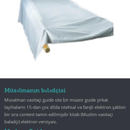
Müsəlmanın bələdçisi
Müsəlman vasitəçi guide site bir müasir guide şirkət
layihələrin 15-dən çox dildə istehsal və fərqli elektron şablon
bir sıra content təmin edilmişdir kitab (Muslim vasitəçi
bələdçi) elektron versiyası.