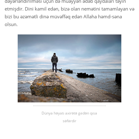
dəyərləndirilməsi üçün də müəyyən ədəb qaydaları təyin
etmişdir. Dini kamil edən, bizə olan nemətini tamamlayan və
bizi bu əzəmətli dinə müvəffəq edən Allaha həmd-səna
olsun.
Dünya həyatı axirətə gedən qısa
səfərdir