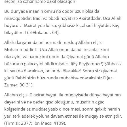
seçən isə cəhənnəmə daxil olacaqdır.
Bu dünyada insanın ömrü nə qədər uzun olsa da
 Қазақ
müvəqqətidir. Baqi və əbədi həyat isə Axirətdədir. Uca Allah
 فارسی
buyurur: Axirət yurdu isə, şübhəsiz ki, əbədi həyatdır. Kaş
biləydilər! (əl-Ənkəbut: 64).
 Русский
Allah dərgahında ən hörmətli məxluq Allahın elçisi
 Somali
Muhamməddir . Uca Allah onun da adi insanlar kimi
öləcəyini və hamı kimi onun da Qiyamət günü Allahın
 Kiswahili
hüzuruna gələcəyini bildirmişdir: (Ey Peyğəmbər!) Şübhəsiz
ki, sən də öləcəksən, onlar da öləcəklər! Sonra siz qiyamət
 Türkçe
günü Rəbbinizin hüzurunda mübahisə edəcəksiniz. (əz-
 اردو
Zumər: 30-31).
Allahın elçisi  axirət həyatı ilə müqayisədə dünya həyatının
 o'zbek
dəyərini və nə qədər qısa olduğunu, müsafirin ağac
 Yorùbá
kölgəsində az müddət yatıb dincəlməsi, sonra qalxıb həmin
yeri tərk edərək yoluna davam etməsi ilə müqayisə etmişdir.
(Tirmizi: 2377; İbn Macə: 4109).