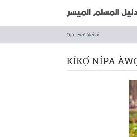
Ojú-ewé àkọ́kọ́
KÍKỌ́ NÍPA ÀWỌ