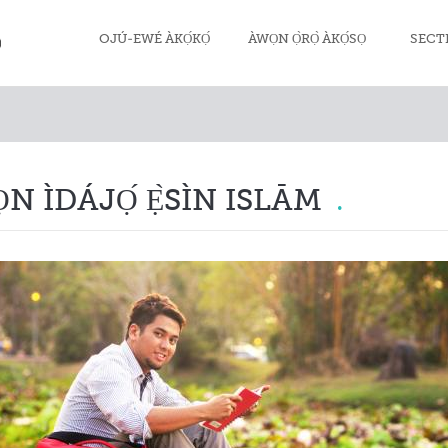
OJÚ-EWÉ ÀKỌ́KỌ́
ÀWỌN Ọ̀RỌ̀ ÀKỌ́SỌ
SECT
Ìgbàgb
Ìmọ́ra
N ÌDÁJỌ́ Ẹ̀SÌN ISLĀM
Ìrun 
Ààwẹ̀ 
Zakāh 
Ḥajj ṣí
Ikú àti
Àwọn 