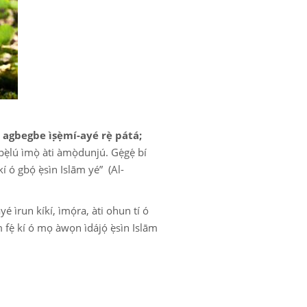
bára ẹni ṣe papọ̀ tí ó ní owó nínú
oúnjẹ
ùsùlùmí
dúrà àti àwọn ìrántí Ọlọ́hun
wọ̀
 agbegbe ìṣẹ̀mí-ayé rẹ̀ pátá;
pẹ̀lú ìmọ̀ àti àmọ̀dunjú. Gẹ́gẹ́ bí
kí ó gbọ́ ẹ̀sìn Islām yé” (Al-
yé ìrun kíkí, ìmọ́ra, àti ohun tí ó
m fẹ́ kí ó mọ àwọn ìdájọ́ ẹ̀sìn Islām