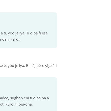
 tì, yóò jẹ ìyà. Tí ó bá fi ẹsẹ̀
andan (Farḍ).
ṣe é, yóò jẹ ìyà. Bíi; àgbèrè ṣíṣe àti
áadáa, ṣùgbọ́n ẹni tí ó bá pa á
ọ̀tí kúrò ní ojú-ọ̀nà.