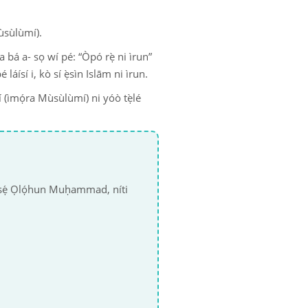
Mùsùlùmí).
 máa bá a- sọ wí pé: “Òpó rẹ̀ ni ìrun”
é láísí i, kò sí ẹ̀sìn Islām ni ìrun.
rí (ìmọ́ra Mùsùlùmí) ni yóò tẹ̀lé
 Òjíṣẹ́ Ọlọ́hun Muḥammad, níti