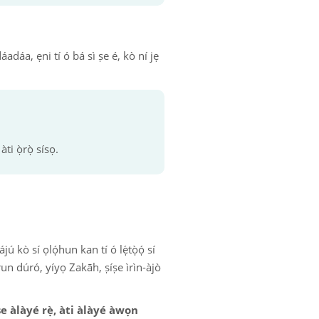
áadáa, ẹni tí ó bá sì ṣe é, kò ní jẹ
àti ọ̀rọ̀ sísọ.
ú kò sí ọlọ́hun kan tí ó lẹ́tọ̀ọ́ sí
run dúró, yíyọ Zakāh, ṣíṣe ìrìn-àjò
ṣe àlàyé rẹ̀, àti àlàyé àwọn