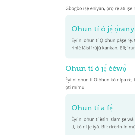
Gbogbo iṣẹ́ ènìyàn, ọ̀rọ̀ rẹ̀ àti ìṣe
Ohun tí ó jẹ́ ọ̀ran
Èyí ni ohun tí Ọlọ́hun pàṣẹ rẹ̀, t
rinlẹ̀ láìsí ìrújú kankan. Bíi;
Ohun tí ó jẹ́ èèwọ̀
Èyí ni ohun tí Ọlọ́hun kọ̀ nípa rẹ̀, 
ọtí mímu.
Ohun tí a fẹ́
Èyí ni ohun tí ẹ̀sìn Islām ṣe wá 
tì, kò ní jẹ ìyà. Bíi; rírẹ́rìn-í