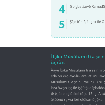
Gbígba ààwẹ̀ Ramaḍā
Ṣíṣe ìrìn-àjò lọ sí ilé 
Ìtọ́ka Mùsùlùmí tí a ṣe n
ìrọ̀rùn
Ààyè Ìtọ́ka Mùsùlùmí tí a ṣe ní ìrọ̀
ẹ̀dà orí ẹ̀rọ ayé-lu-jára láti inú ìwé
Mùsùlùmí tí a ṣe ní ìrọ̀rùn). Ó sì jẹ
lára àwọn iṣẹ ilé-iṣẹ́ ìtọ́ka ìgbàlódé
tẹ̀ ẹ́ jáde pẹ̀lú èdè tó ju 15 lọ. A 
àkóónú rẹ̀ wá lórí ọlọ́kan-ò-jọ̀kan