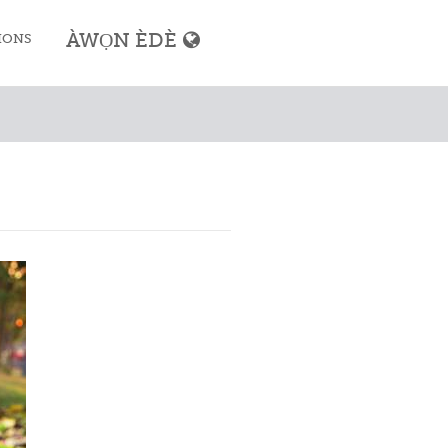
ÀWỌN ÈDÈ
IONS
ọ́ Mùsùlùmí
 Mùsùlùmí
Mùsùlùmí
gbígbà
yíyọ
ṣe
 òkú sísin
ìwà Mùsùlùmí