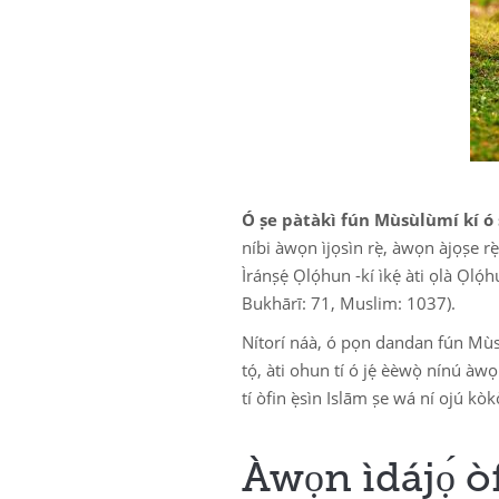
Ó ṣe pàtàkì fún Mùsùlùmí kí ó ṣ
níbi àwọn ìjọsìn rẹ̀, àwọn àjọṣe rẹ̀
Ìránṣẹ́ Ọlọ́hun -kí ìkẹ́ àti ọlà Ọlọ́
Bukhārī: 71, Muslim: 1037).
Nítorí náà, ó pọn dandan fún Mùsùlùm
tọ́, àti ohun tí ó jẹ́ èèwọ̀ nínú àwọ
tí òfin ẹ̀sìn Islām ṣe wá ní ojú kòkò
Àwọn ìdájọ́ òf