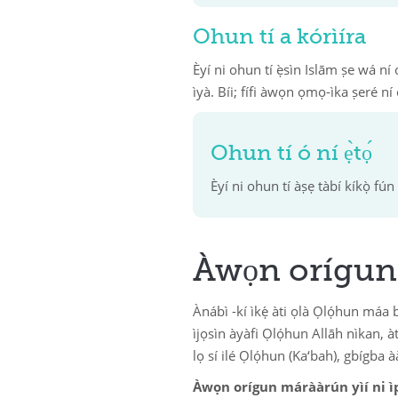
Ohun tí a kórìíra
Èyí ni ohun tí ẹ̀sìn Islām ṣe wá ní o
ìyà. Bíi; fífi àwọn ọmọ-ìka ṣeré ní 
Ohun tí ó ní ẹ̀tọ́
Èyí ni ohun tí àṣẹ tàbí kíkọ̀ fún
Àwọn orígun 
Ànábì -kí ìkẹ́ àti ọlà Ọlọ́hun máa bá
ìjọsìn àyàfi Ọlọ́hun Allāh nìkan, à
lọ sí ilé Ọlọ́hun (Ka‘bah), gbígb
Àwọn orígun márààrún yìí ni ìpìl