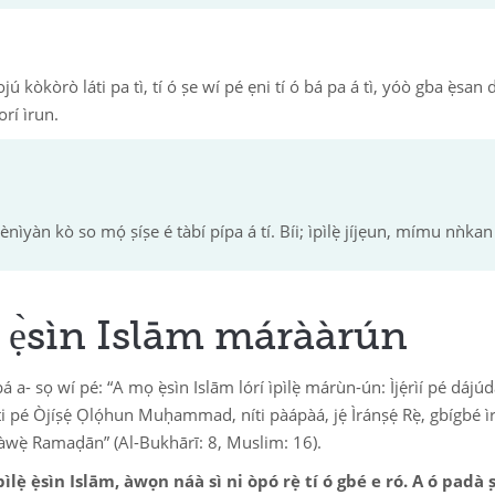
jú kòkòrò láti pa tì, tí ó ṣe wí pé ẹni tí ó bá pa á tì, yóò gba ẹ̀san d
orí ìrun.
 ènìyàn kò so mọ́ ṣíṣe é tàbí pípa á tí. Bíi; ìpìlẹ̀ jíjẹun, mímu nǹkan 
ẹ̀sìn Islām márààrún
 a- sọ wí pé: “A mọ ẹ̀sìn Islām lórí ìpìlẹ̀ márùn-ún: Ìjẹ́rìí pé dájúdáj
ti pé Òjíṣẹ́ Ọlọ́hun Muḥammad, níti pàápàá, jẹ́ Ìránṣẹ́ Rẹ̀, gbígbé ì
a ààwẹ̀ Ramaḍān” (Al-Bukhārī: 8, Muslim: 16).
ẹ̀ ẹ̀sìn Islām, àwọn náà sì ni òpó rẹ̀ tí ó gbé e ró. A ó padà 