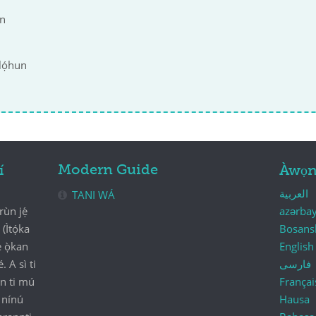
n
Ọlọ́hun
Modern Guide
í
Àwọn
العربية
TANI WÁ
rùn jẹ́
azərba
 (Ìtọ́ka
Bosans
́ ọ̀kan
English
. A sì ti
فارسی
tún ti mú
Françai
 nínú
Hausa