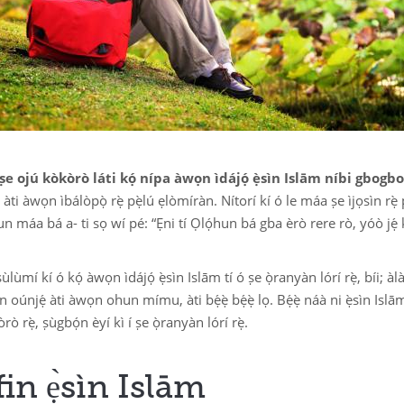
Àwọn ì
Àwọn 
Ẹbí M
Àwọn à
Aṣọ wí
e ojú kòkòrò láti kọ́ nípa àwọn ìdájọ́ ẹ̀sìn Islām níbi gbogbo
 àti àwọn ìbálòpọ̀ rẹ̀ pẹ̀lú ẹlòmíràn. Nítorí kí ó le máa ṣe ìjọsìn rẹ̀ 
hun máa bá a- ti sọ wí pé: “Ẹni tí Ọlọ́hun bá gba èrò rere rò, yóò jẹ́ 
í kí ó kọ́ àwọn ìdájọ́ ẹ̀sìn Islām tí ó ṣe ọ̀ranyàn lórí rẹ̀, bíi; àlà
n oúnjẹ́ àti àwọn ohun mímu, àti bẹ́ẹ̀ bẹ́ẹ̀ lọ. Bẹ́ẹ̀ náà ni ẹ̀sìn Islā
rò rẹ̀, ṣùgbọ́n èyí kì í ṣe ọ̀ranyàn lórí rẹ̀.
in ẹ̀sìn Islām