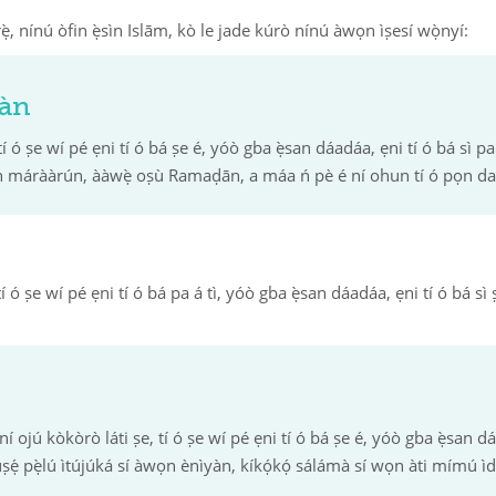
 rẹ̀, nínú òfin ẹ̀sìn Islām, kò le jade kúrò nínú àwọn ìṣesí wọ̀nyí:
yàn
í ó ṣe wí pé ẹni tí ó bá ṣe é, yóò gba ẹ̀san dáadáa, ẹni tí ó bá sì pa á
 ìrun márààrún, ààwẹ̀ oṣù Ramaḍān, a máa ń pè é ní ohun tí ó pọn d
tí ó ṣe wí pé ẹni tí ó bá pa á tì, yóò gba ẹ̀san dáadáa, ẹni tí ó bá sì 
ní ojú kòkòrò láti ṣe, tí ó ṣe wí pé ẹni tí ó bá ṣe é, yóò gba ẹ̀san d
n múṣẹ́ pẹ̀lú ìtújúká sí àwọn ènìyàn, kíkọ́kọ́ sálámà sí wọn àti mímú ìd