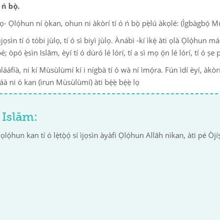
 ń bọ̀.
mọ- Ọlọ́hun ní ọ̀kan, ohun ni àkòrí tí ó ń bọ̀ pẹ̀lú àkọlé: (Ìgbàgbọ́ 
e ìjọsìn tí ó tóbi jùlọ, tí ó sì biyì jùlọ. Ànábì -kí ìkẹ́ àti ọlà Ọlọ́hun
 òpó ẹ̀sìn Islām, èyí tí ó dúró lé lórí, tí a sì mọ ọ́n lé lórí, tí ó ṣe p
àlááfíà, ni kí Mùsùlùmí kí i nígbà tí ó wà ní ìmọ́ra. Fún ìdí èyí, àkò
à ni ó kan (ìrun Mùsùlùmí) àti bẹ́ẹ̀ bẹ́ẹ̀ lọ
 Islām:
í ọlọ́hun kan tí ó lẹ́tọ̀ọ́ sí ìjọsìn àyàfi Ọlọ́hun Allāh nìkan, àti pé