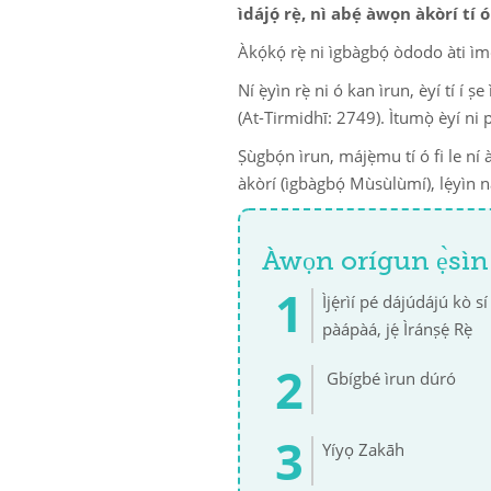
ìdájọ́ rẹ̀, nì abẹ́ àwọn àkòrí tí ó
Àkọ́kọ́ rẹ̀ ni ìgbàgbọ́ òdodo àti ì
Ní ẹ̀yìn rẹ̀ ni ó kan ìrun, èyí tí í ṣ
(At-Tirmidhī: 2749). Ìtumọ̀ èyí ni pé;
Ṣùgbọ́n ìrun, májẹ̀mu tí ó fi le ní 
àkòrí (ìgbàgbọ́ Mùsùlùmí), lẹ́yìn ná
Àwọn orígun ẹ̀sìn
Ìjẹ́rìí pé dájúdájú kò s
pàápàá, jẹ́ Ìránṣẹ́ Rẹ̀
Gbígbé ìrun dúró
Yíyọ Zakāh