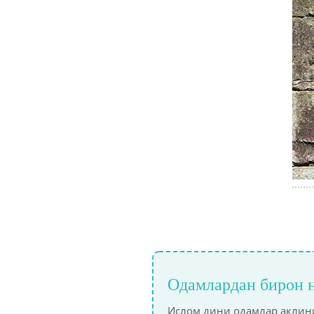
Одамлардан бирон н
Ислом дини одамлар ақлини