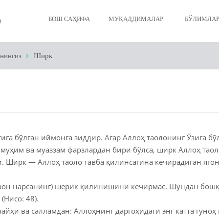
БОШ САҲИФА
МУҚАДДИМАЛАР
БЎЛИМЛА
нингиз
Ширк
Иймонинги
Таҳоратин
Намозинги
Рўзангиз
ига бўлган иймонга зиддир. Агар Аллоҳ таолонинг Ўзига бў
Закотингиз
 муҳим ва муаззам фарзлардан бири бўлса, ширк Аллоҳ таол
. Ширк — Аллоҳ таоло тавба қилинсагина кечирадиган ягона
Ҳажингиз
ирон нарсанинг) шерик қилинишини кечирмас. Шундан бошқ
Ўлим ва жа
(Нисо: 48).
Исломдаги 
айҳи ва салламдан: Аллоҳнинг даргоҳидаги энг катта гуноҳ 