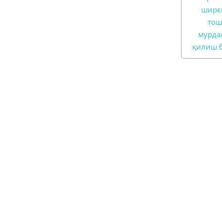
ширк
тош
мурда
қилиш б