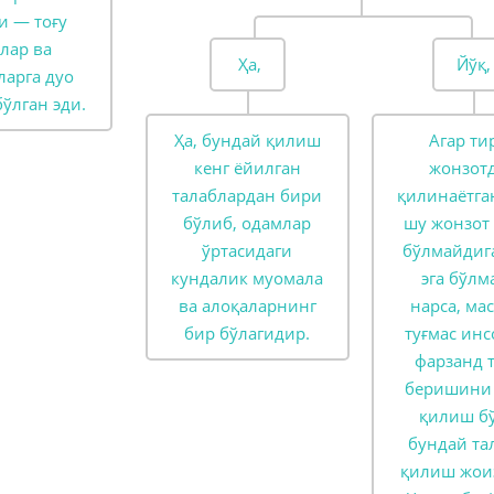
и — тоғу
лар ва
Ҳа,
Йўқ,
ларга дуо
ўлган эди.
Ҳа, бундай қилиш
Агар ти
кенг ёйилган
жонзот
талаблардан бири
қилинаётга
бўлиб, одамлар
шу жонзот
ўртасидаги
бўлмайдиг
кундалик муомала
эга бўлм
ва алоқаларнинг
нарса, ма
бир бўлагидир.
туғмас ин
фарзанд 
беришини 
қилиш бў
бундай та
қилиш жоиз