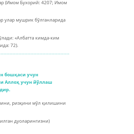
ар (Имом Бухорий: 4207; Имом
муомалалар
лар
гар улар мушрик бўлганларида
ўлади: «Албатта кимда-ким
зикрлар
да: 72).
инг кийими
ан бошқаси учун
ни Аллоҳ учун йўллаш
дир.
ишини, ризқини мўл қилишини
қилган дуоларингизни)