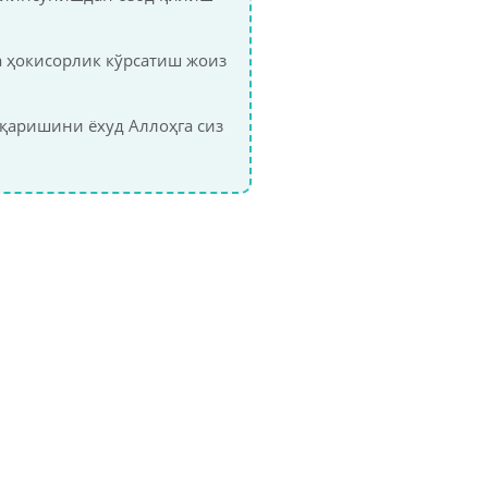
а ҳокисорлик кўрсатиш жоиз
қаришини ёхуд Аллоҳга сиз