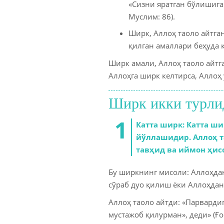
«Сизни яратган бўлишига
Муслим: 86).
Ширк, Аллоҳ таоло айтга
қилган амаллари беҳуда к
Ширк амали, Аллоҳ таоло айтг
Аллоҳга ширк келтирса, Аллоҳ 
Ширк икки турлид
Катта ширк: Катта ш
йўллашидир. Аллоҳ та
тавҳид ва иймон ҳис
Бу ширкнинг мисоли: Аллоҳда
сўраб дуо қилиш ёки Аллоҳдан
Аллоҳ таоло айтди: «Парварди
мустажоб қилурман», деди» (Ғо