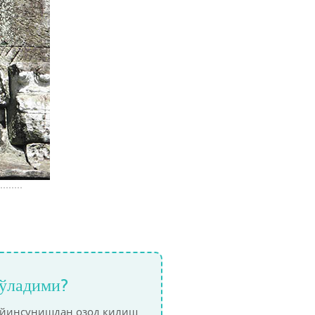
бўладими?
бўйинсунишдан озод қилиш