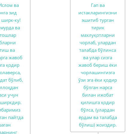
Ислом ва
Гап ва
нга зид
истакларингизни
 ширк-ку!
эшитиб турган
 мурда ва
тирик
 тошлар
махлуқотларни
абларни
чорлаб, улардан
тиш ва
талабда бўлинса
арга жавоб
ва улар сизга
га қодир
жавоб бериш ёки
Қолаверса,
чорлашингизга
дат бўлиб,
ўзи эга ёки қодир
Аллоҳдан
бўлган нарса
аси учун
билан ижобат
ширкдир.
қилишга қодир
мбаримиз
бўлса, (улардан
ган пайтда
ёрдам ва талабда
шаган
бўлиш) жоиздир.
ларнинг