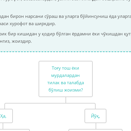
рдан бирон нарсани сўраш ва уларга бўйинсуниш ёда уларг
рчаси хурофот ва ширкдир.
рик бир кишидан у қодир бўлган ёрдамни ёки чўкишдан қут
нгиз, жоиздир.
Тоғу тош ёки
мурдалардан
тилак ва талабда
бўлиш жоизми?
Ҳа,
Йўқ,