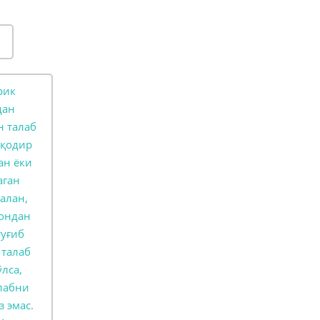
рик
дан
н талаб
 қодир
ан ёки
аган
салан,
сондан
туғиб
талаб
лса,
лабни
 эмас.