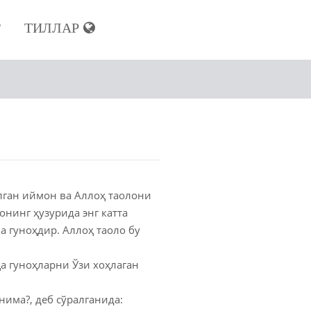
ТИЛЛАР
Р
з
гиз
з
лган иймон ва Аллоҳ таолони
онинг ҳузурида энг катта
 гуноҳдир. Аллоҳ таоло бу
а гуноҳларни Ўзи хоҳлаган
ноза
ахлоқингиз
нима?, деб сўралганида: