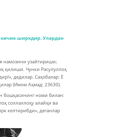
— кичик ширкдир. Улардан
ея намозини узайтириши;
оқ қилиши. Чунки Расулуллоҳ
ир!», дедилар. Саҳобалар: Ё
дилар (Имом Аҳмад: 23630).
н бошқасининг номи билан:
лоҳ соллаллоҳу алайҳи ва
ирк келтирибди», деганлар