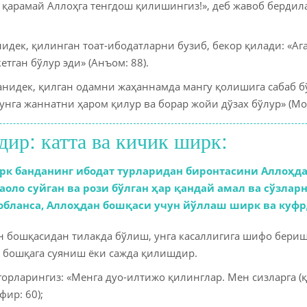
 қарамай Аллоҳга тенгдош қилишингиз!», деб жавоб бердил
Молиявий 
Озиқ-овқат
нидек, қилинган тоат-ибодатларни бузиб, бекор қилади: «А
етган бўлур эди» (Анъом: 88).
Оилангиз
анидек, қилган одамни жаҳаннамда мангу қолишига сабаб б
Дуолар ва 
унга жаннатни ҳаром қилур ва борар жойи дўзах бўлур» (Мои
Мусулмонн
ир: катта ва кичик ширк:
ирк банданинг ибодат турларидан биронтасини Аллоҳд
оло суйган ва рози бўлган ҳар қандай амал ва сўзлар
обланса, Аллоҳдан бошқаси учун йўллаш ширк ва куфр
н бошқасидан тилакда бўлиш, унга касаллигига шифо бер
 бошқага суяниш ёки сажда қилишдир.
горларингиз: «Менга дуо-илтижо қилинглар. Мен сизларга (
фир: 60);