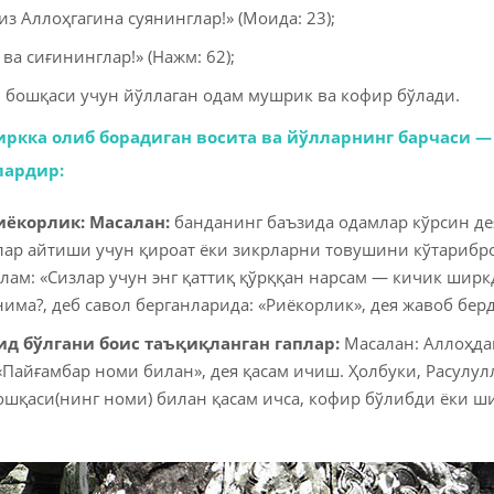
из Аллоҳгагина суянинглар!» (Моида: 23);
ва сиғининглар!» (Нажм: 62);
 бошқаси учун йўллаган одам мушрик ва кофир бўлади.
иркка олиб борадиган восита ва йўлларнинг барчаси 
лардир:
риёкорлик: Масалан:
банданинг баъзида одамлар кўрсин д
лар айтиши учун қироат ёки зикрларни товушини кўтарибр
лам: «Сизлар учун энг қаттиқ қўрққан нарсам — кичик ширкд
има?, деб савол берганларида: «Риёкорлик», дея жавоб бер
ид бўлгани боис таъқиқланган гаплар:
Масалан: Аллоҳда
 «Пайғамбар номи билан», дея қасам ичиш. Ҳолбуки, Расулул
ошқаси(нинг номи) билан қасам ичса, кофир бўлибди ёки ш