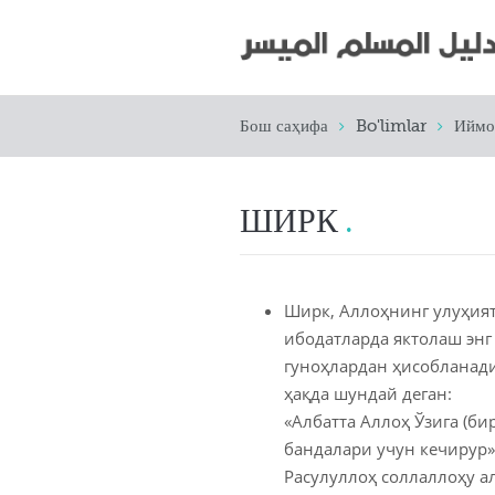
Бош саҳифа
Bo'limlar
Иймо
ШИРК
Ширк, Аллоҳнинг улуҳият
ибодатларда яктолаш энг
гуноҳлардан ҳисобланади
ҳақда шундай деган:
«Албатта Аллоҳ Ўзига (б
бандалари учун кечирур» 
Расулуллоҳ соллаллоҳу ал