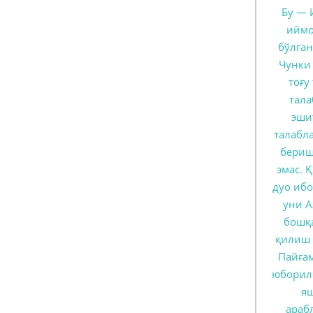
Бу — 
иймо
бўлган
Чунки
тоғу
тал
эши
талабл
бериш
эмас. 
дуо ибо
уни 
бошқ
қилиш 
Пайға
юборил
я
араб