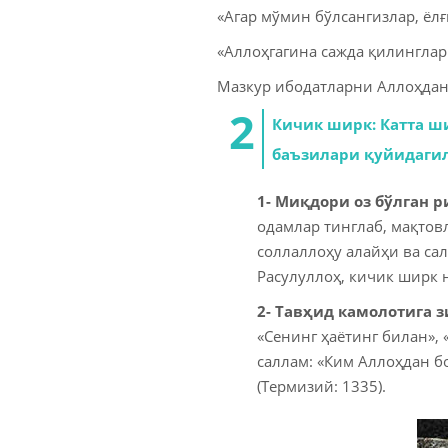
«Агар мўмин бўлсангизлар, ёлғ
«Аллоҳгагина сажда қилинглар 
Мазкур ибодатларни Аллоҳдан
Кичик ширк: Катта ш
баъзилари қуйидаги
1- Миқдори оз бўлган 
одамлар тинглаб, мақтов
соллаллоҳу алайҳи ва сал
Расулуллоҳ, кичик ширк н
2- Тавҳид камолотига з
«Сенинг ҳаётинг билан»,
саллам: «Ким Аллоҳдан б
(Термизий: 1335).