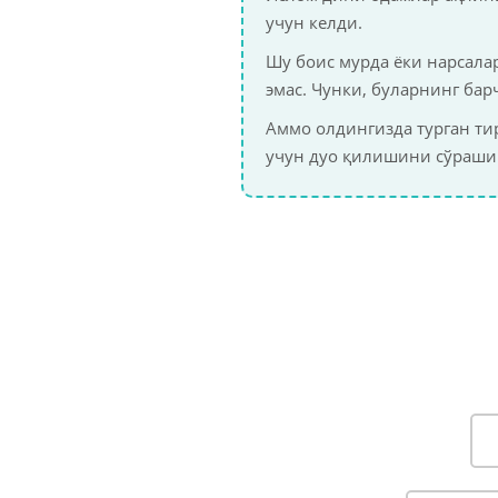
учун келди.
Шу боис мурда ёки нарсала
эмас. Чунки, буларнинг ба
Аммо олдингизда турган ти
учун дуо қилишини сўраши