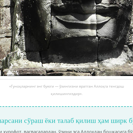
«Гуноҳларнинг энг буюги — ўзингизни яратган Аллоҳга тенгдош
қилишингиздир».
арсани сўраш ёки талаб қилиш ҳам ширк 
 хурофот, васвасалардан, ўзини эса Аллоҳдан бошқасига 