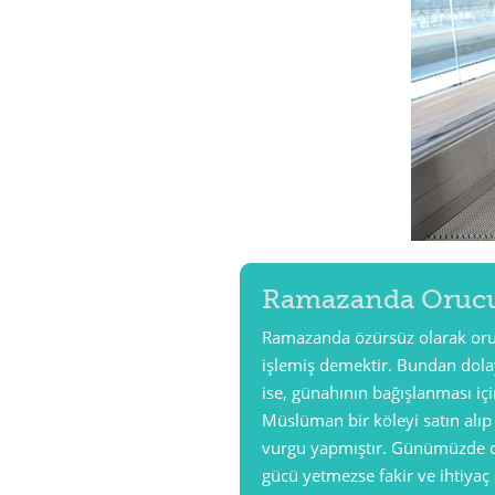
Ramazanda Orucu
Ramazanda özürsüz olarak oruç
işlemiş demektir. Bundan dolay
ise, günahının bağışlanması iç
Müslüman bir köleyi satın alıp
vurgu yapmıştır. Günümüzde ol
gücü yetmezse fakir ve ihtiyaç 