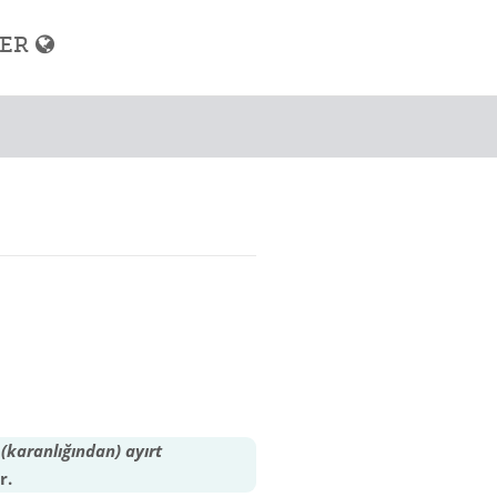
LER
 (karanlığından) ayırt
r.