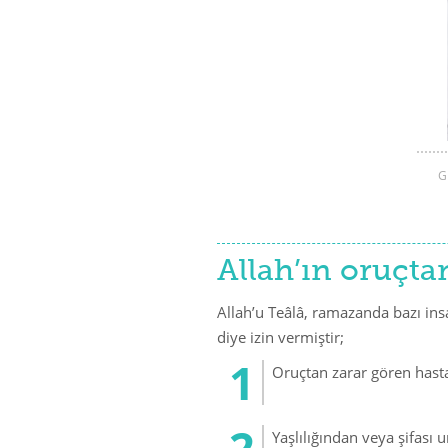
G
Allah’ın oruçta
Allah’u Teâlâ, ramazanda bazı in
diye izin vermiştir;
Oruçtan zarar gören hast
Yaşlılığından veya şifas