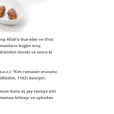
nıp Allah’a dua eder ve O’na
lümanların bugün oruç
disinden önceki ve sonra ki
(s.a.v.): “Kim ramazan orucunu
 (Müslim, 1162) demiştir.
stum bana üç şey tavsiye etti
k namazı kılmayı ve uykudan