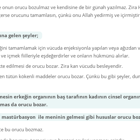
Mali ve Finansal İşlemler
 onun orucu bozulmaz ve kendisine de bir günah yazılmaz. Zira 
çerse orucunu tamamlasın, çünkü onu Allah yedirmiş ve içirmiştir
Yiyecekler
Müslüman Aile
na gelen şeyler;
Dualar ve Zikirler
liğini tamamlamak için vücuda enjeksiyonla yapılan veya ağızdan v
e içmek fiilleriyle eşdeğerdirler ve onların hükmünü alırlar.
Giysiler
ekte edilmesi de orucu bozar. Zira kan vücudu besleyendir.
eren tütün kökenli maddeler orucu bozar. Çünkü bu gibi şeyler, du
mesin erkeğin organının baş tarafının kadının cinsel organı
emas da orucu bozar.
 mastürbasyon ile meninin gelmesi gibi hususlar orucu boz
nce bu orucu bozmaz.