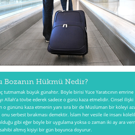
 Bozanın Hükmü Nedir?
 tutmamak büyük günahtır. Böyle birisi Yüce Yaratıcının emrine 
ı Allah’a tövbe ederek sadece o günü kaza etmelidir. Cinsel ilişk
in o gününü kaza etmenin yanı sıra bir de Müslüman bir köleyi aza
 onu serbest bırakması demektir. İslam her vesile ile insanı köl
duğu gibi eğer böyle bir uygulama yoksa o zaman iki ay ara ver
sahibi altmış kişiyi bir gün boyunca doyurur.