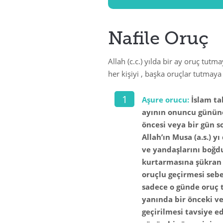
Nafile Oruç
Allah (c.c.) yılda bir ay oruç tut
her kişiyi , başka oruçlar tutmaya 
Aşure orucu:
İslam ta
ayının onuncu gününe
öncesi veya bir gün s
Allah’ın Musa (a.s.) 
ve yandaşlarını boğd
kurtarmasına şükran
oruçlu geçirmesi sebe
sadece o günde oruç 
yanında bir önceki ve
geçirilmesi tavsiye e