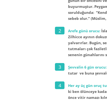
günün bir öncesini ve
buyurmuştur. Peygamb
sorulduğunda: “Kendi
sebeb olur.” (Müslim
Arefe günü orucu:
İsl
Zilhicce ayının dokuz
yalvarırlar. Bugün, s
tutmaları çok fazilet
senenin günahlarını s
Şevvalin 6 gün orucu
tutar ve buna şevvald
Her ay üç gün oruç t
ki ben ölünceye kada
önce vitir namazı kıl