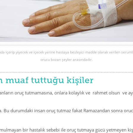
ıda içerip yiyecek ve içecek yerine hastaya besleyici madde olarak verilen seruml
orucu bozan şeyler arasındadır.
n muaf tuttuğu kişiler
sanların oruç tutmamasına, onlara kolaylık ve rahmet olsun ve ay
a. Bu durumdaki insan oruç tutmaz fakat Ramazandan sonra oruc
ı umulmayan bir hastalık sebebi ile oruç tutmaya gücü yetmeyen k