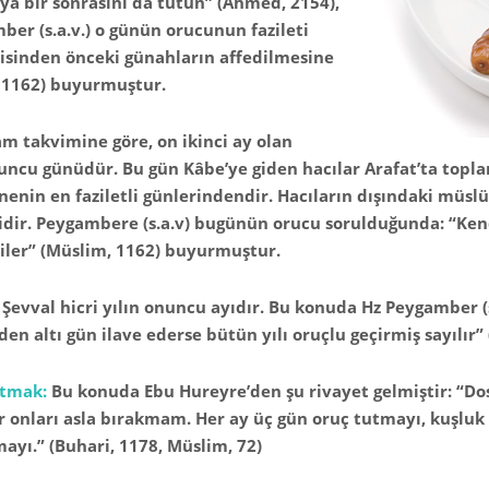
ya bir sonrasını da tutun” (Ahmed, 2154),
er (s.a.v.) o günün orucunun fazileti
sinden önceki günahların affedilmesine
, 1162) buyurmuştur.
am takvimine göre, on ikinci ay olan
uncu günüdür. Bu gün Kâbe’ye giden hacılar Arafat’ta topla
enenin en faziletli günlerindendir. Hacıların dışındaki müs
lidir. Peygambere (s.a.v) bugünün orucu sorulduğunda: “Ken
iler” (Müslim, 1162) buyurmuştur.
:
Şevval hicri yılın onuncu ayıdır. Bu konuda Hz Peygamber 
en altı gün ilave ederse bütün yılı oruçlu geçirmiş sayılır”
utmak:
Bu konuda Ebu Hureyre’den şu rivayet gelmiştir: “Do
r onları asla bırakmam. Her ay üç gün oruç tutmayı, kuşlu
mayı.” (Buhari, 1178, Müslim, 72)