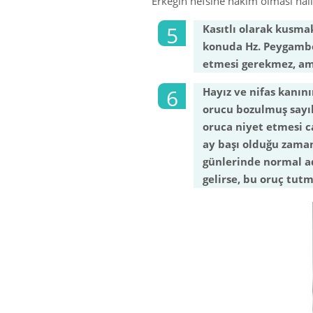
Erkeğin nefsine hâkim olması hal
Kasıtlı olarak kusma
konuda Hz. Peygamber
etmesi gerekmez, ama
Hayız ve nifas kanın
orucu bozulmuş sayıl
oruca niyet etmesi c
ay başı olduğu zaman
günlerinde normal ad
gelirse, bu oruç tutm