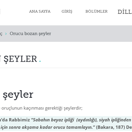
DIL
ANA SAYFA
GIRIŞ
BÖLÜMLER
ç
Orucu bozan şeyler
Müslüman’ın İmanı
Müslüman’ın Temizliği
 ŞEYLER
Müslüman’ın Namazı
Oruç
Zekât
şeyler
Hac
 oruçlunun kaçınması gerektiği şeylerdir;
Ölüm ve Cenaze
n’da Rabbimiz
“Sabahın beyaz ipliği (aydınlığı), siyah ipliğinden
Müslümanın Ahlakı
n, için sonra akşama kadar orucu tamamlayın.”
(Bakara, 187) De