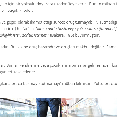
r gün için bir yoksulu doyuracak kadar fidye verir. Bunun miktarı 
bir buçuk kilodur.
a ve geçici olarak ikamet ettiği sürece oruç tutmayabilir. Tutma
lah (c.c.) Kur’an’da:
“Kim o anda hasta veya yolcu olursa (tutamadığ
kolaylık ister, zorluk istemez.”
(Bakara, 185) buyurmuştur.
kadın. Bu ikisine oruç haramdır ve oruçları makbul değildir. Ram
r: Bunlar kendilerine veya çocuklarına bir zarar gelmesinden kor
günleri kaza ederler.
 çıkana orucu bozmayı (tutmamayı) mübah kılmıştır. Yolcu oruç 