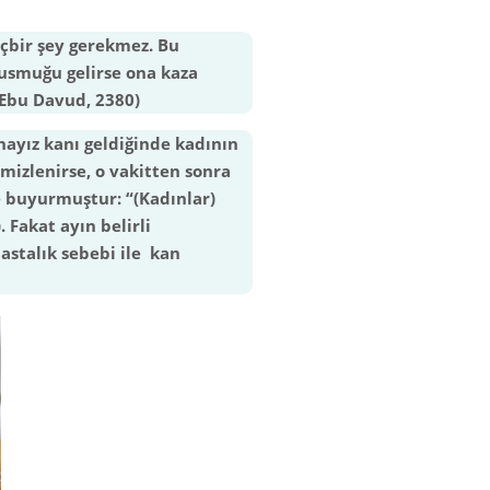
içbir şey gerekmez. Bu
usmuğu gelirse ona kaza
 Ebu Davud, 2380)
hayız kanı geldiğinde kadının
mizlenirse, o vakitten sonra
e buyurmuştur: “(Kadınlar)
 Fakat ayın belirli
stalık sebebi ile kan