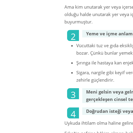
Ama kim unutarak yer veya içerse
olduğu halde unutarak yer veya i
buyurmuştur.
Yeme ve içme anlamı
Vücuttaki tuz ve gıda eksik
bozar. Çünkü bunlar yemek v
Şırınga ile hastaya kan enj
Sigara, nargile gibi keyif v
zehirle güçlendirir.
Meni gelsin veya gel
gerçekleşen cinsel t
Doğrudan isteği veya
Uykuda ihtilam olma haline geli