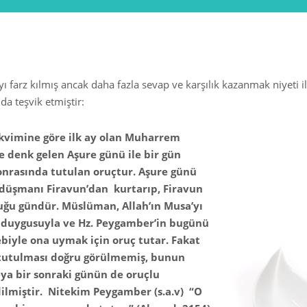
mayı farz kılmış ancak daha fazla sevap ve karşılık kazanmak niyeti 
da teşvik etmiştir:
kvimine göre ilk ay olan Muharrem
 denk gelen Aşure günü ile bir gün
onrasında tutulan oruçtur. Aşure günü
yı düşmanı Firavun’dan kurtarıp, Firavun
uğu gündür. Müslüman, Allah’ın Musa’yı
 duygusuyla ve Hz. Peygamber’in bugünü
biyle ona uymak için oruç tutar. Fakat
tutulması doğru görülmemiş, bunun
ya bir sonraki günün de oruçlu
dilmiştir. Nitekim Peygamber (s.a.v) “O