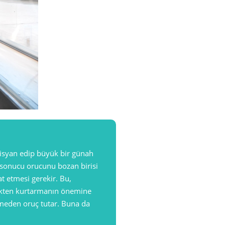
isyan edip büyük bir günah
i sonucu orucunu bozan birisi
t etmesi gerekir. Bu,
elikten kurtarmanın önemine
meden oruç tutar. Buna da