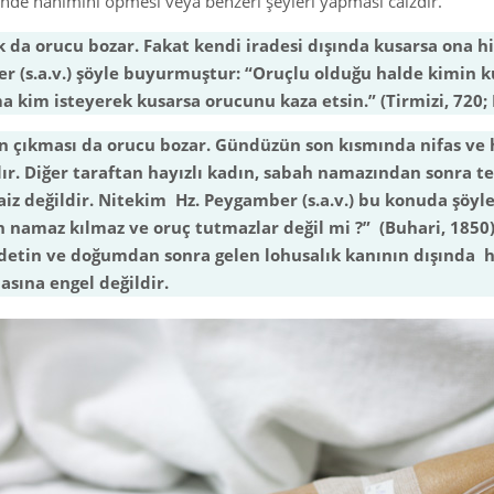
inde hanımını öpmesi veya benzeri şeyleri yapması caizdir.
k da orucu bozar. Fakat kendi iradesi dışında kusarsa ona h
 (s.a.v.) şöyle buyurmuştur: “Oruçlu olduğu halde kimin k
 kim isteyerek kusarsa orucunu kaza etsin.” (Tirmizi, 720;
ın çıkması da orucu bozar. Gündüzün son kısmında nifas ve 
ır. Diğer taraftan hayızlı kadın, sabah namazından sonra te
aiz değildir. Nitekim Hz. Peygamber (s.a.v.) bu konuda şöyl
 namaz kılmaz ve oruç tutmazlar değil mi ?” (Buhari, 1850).
etin ve doğumdan sonra gelen lohusalık kanının dışında ha
asına engel değildir.