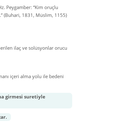
Hz. Peygamber: “Kim oruçlu
.” (Buhari, 1831, Müslim, 1155)
erilen ilaç ve solüsyonlar orucu
manı içeri alma yolu ile bedeni
na girmesi suretiyle
ar.