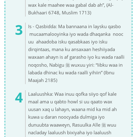
wax kale maahee waa gabal dab ah”, (Al-
Bukhaari 6748, Muslim 1713)
Is - Qasbidda: Ma bannaana in laysku qasbo
mucaamalooyinka iyo wada dhaqanka nooc
uu ahaadoba isku qasabkaas iyo isku
dirqintaas, mana ku ansaxaan heshiiyada
waxaan ahayn is af garasho iyo ku wada raalli

noqosho, Nabigu
wuxuu yiri: “Iibku waa in
labada dhinac ku wada raalli yihiin” (Ibnu
Maajah 2185)
Laaluushka: Waa inuu qofka siiyo qof kale
maal ama u qabto howl si uu qaato wax
uusan xaq u lahayn, waana mid ka mid ah
kuwa u daran noocyada dulmiga iyo

dunuubta waaweyn, Rasuulka Alle
wuu
nacladay laaluush bixiyaha iyo laaluush