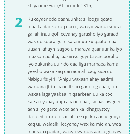
khiyaameeya” (At-Tirmidi 1315).
Ku cayaaridda qaanuunka: si loogu qaato
maalka dadka xaq darro, waayo waxaa suura
gal ah inuu qof leeyahay garasho iyo garaad
wax uu suura gelin kara inuu ku qaato maal
uusan lahayn isagoo u maraya qaanuunka iyo
maxkamadaha, laakiinse goynta garsooraha
iyo xukunka uu rido qaalliga marnaba kama
yeesho waxa xaq darrada ah xaq, sida uu

Nabigu
yiri: “Anigu waxaan ahay aadmi,
waxaana jirta inaad ii soo gar dhigataan, oo
waxaa laga yaabaa in qaarkeen uu ka cod
karsan yahay xujo ahaan qaar, sidaas awgeed
aan siiyo garta waxa aan ka dhageystey
darteed oo xujo cad ah, ee qofkii aan u gooyo
xaq uu walaalki leeyahay wax ka mid ah, waa
inuusan qaadan, waayo waxaas aan u gooyey