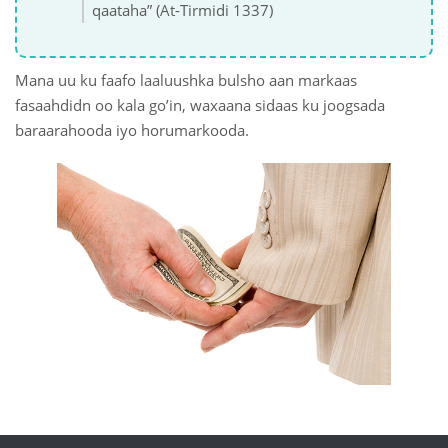
qaataha” (At-Tirmidi 1337)
Mana uu ku faafo laaluushka bulsho aan markaas
fasaahdidn oo kala go’in, waxaana sidaas ku joogsada
baraarahooda iyo horumarkooda.