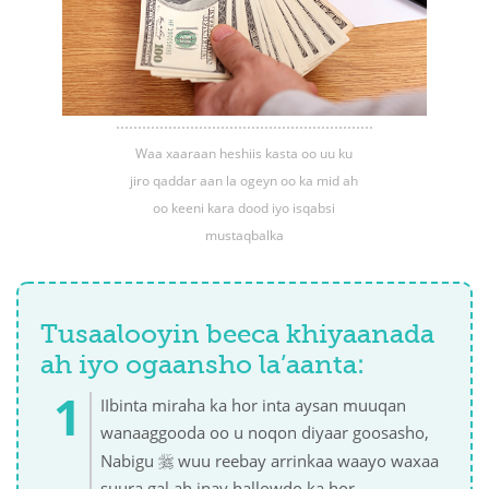
Waa xaaraan heshiis kasta oo uu ku
jiro qaddar aan la ogeyn oo ka mid ah
oo keeni kara dood iyo isqabsi
mustaqbalka
Tusaalooyin beeca khiyaanada
ah iyo ogaansho la’aanta:
IIbinta miraha ka hor inta aysan muuqan
wanaaggooda oo u noqon diyaar goosasho,

Nabigu
wuu reebay arrinkaa waayo waxaa
suura gal ah inay hallowdo ka hor