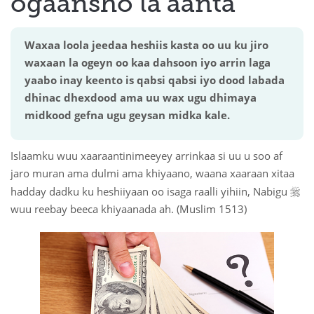
ogaansho la’aanta
 Қазақ
Waxaa loola jeedaa heshiis kasta oo uu ku jiro
 فارسی
waxaan la ogeyn oo kaa dahsoon iyo arrin laga
yaabo inay keento is qabsi qabsi iyo dood labada
 Русский
dhinac dhexdood ama uu wax ugu dhimaya
midkood gefna ugu geysan midka kale.
 Somali
 Kiswahili
Islaamku wuu xaaraantinimeeyey arrinkaa si uu u soo af
jaro muran ama dulmi ama khiyaano, waana xaaraan xitaa
 Türkçe

hadday dadku ku heshiiyaan oo isaga raalli yihiin, Nabigu
 اردو
wuu reebay beeca khiyaanada ah. (Muslim 1513)
 o'zbek
 Yorùbá