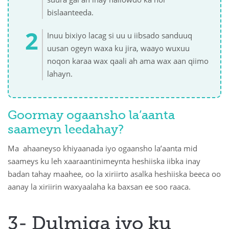
bislaanteeda.
Inuu bixiyo lacag si uu u iibsado sanduuq
uusan ogeyn waxa ku jira, waayo wuxuu
noqon karaa wax qaali ah ama wax aan qiimo
lahayn.
Goormay ogaansho la’aanta
saameyn leedahay?
Ma ahaaneyso khiyaanada iyo ogaansho la’aanta mid
saameys ku leh xaaraantinimeynta heshiiska iibka inay
badan tahay maahee, oo la xiriirto asalka heshiiska beeca oo
aanay la xiriirin waxyaalaha ka baxsan ee soo raaca.
3- Dulmiga iyo ku