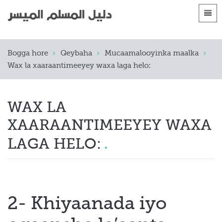
Luqadaha
Bogga hore
Bogga hore
Qeybaha
Mucaamalooyinka maalka
 Shqip
Hordhacyo
Wax la xaaraantimeeyey waxa laga helo:
 العربية
الأقسام
 azərbaycan
WAX LA
 Bosanski
XAARAANTIMEEYEY WAXA
 简体中文
LAGA HELO:
 English
 Français
2- Khiyaanada iyo
 Hausa
 Bahasa Indonesia