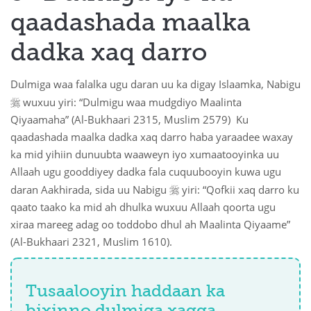
qaadashada maalka
dadka xaq darro
Dulmiga waa falalka ugu daran uu ka digay Islaamka, Nabigu

wuxuu yiri: “Dulmigu waa mudgdiyo Maalinta
Qiyaamaha” (Al-Bukhaari 2315, Muslim 2579) Ku
qaadashada maalka dadka xaq darro haba yaraadee waxay
ka mid yihiin dunuubta waaweyn iyo xumaatooyinka uu
Allaah ugu gooddiyey dadka fala cuquubooyin kuwa ugu

daran Aakhirada, sida uu Nabigu
yiri: “Qofkii xaq darro ku
qaato taako ka mid ah dhulka wuxuu Allaah qoorta ugu
xiraa mareeg adag oo toddobo dhul ah Maalinta Qiyaame”
(Al-Bukhaari 2321, Muslim 1610).
Tusaalooyin haddaan ka