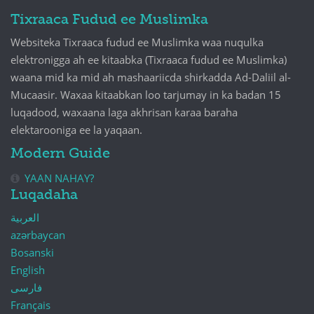
Tixraaca Fudud ee Muslimka
Websiteka Tixraaca fudud ee Muslimka waa nuqulka
elektronigga ah ee kitaabka (Tixraaca fudud ee Muslimka)
waana mid ka mid ah mashaariicda shirkadda Ad-Daliil al-
Mucaasir. Waxaa kitaabkan loo tarjumay in ka badan 15
luqadood, waxaana laga akhrisan karaa baraha
elektarooniga ee la yaqaan.
Modern Guide
YAAN NAHAY?
Luqadaha
العربية
azərbaycan
Bosanski
English
فارسی
Français