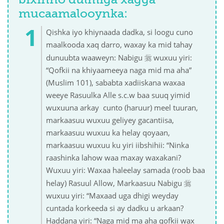
bixinno dulmiga xagga
mucaamalooynka:
Qishka iyo khiynaada dadka, si loogu cuno
maalkooda xaq darro, waxay ka mid tahay

dunuubta waaweyn: Nabigu
wuxuu yiri:
“Qofkii na khiyaameeya naga mid ma aha”
(Muslim 101), sababta xadiiskana waxaa
weeye Rasuulka Alle s.c.w baa suuq yimid
wuxuuna arkay cunto (haruur) meel tuuran,
markaasuu wuxuu geliyey gacantiisa,
markaasuu wuxuu ka helay qoyaan,
markaasuu wuxuu ku yiri iibshihii: “Ninka
raashinka lahow waa maxay waxakani?
Wuxuu yiri: Waxaa haleelay samada (roob baa

helay) Rasuul Allow, Markaasuu Nabigu
wuxuu yiri: “Maxaad uga dhigi weyday
cuntada korkeeda si ay dadku u arkaan?
Haddana yiri: “Naga mid ma aha qofkii wax