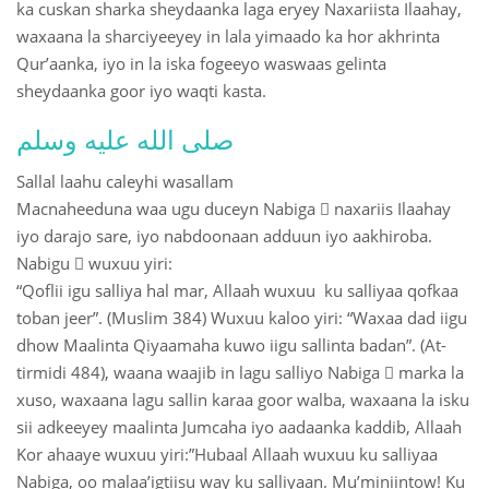
ka cuskan sharka sheydaanka laga eryey Naxariista Ilaahay,
waxaana la sharciyeeyey in lala yimaado ka hor akhrinta
Qur’aanka, iyo in la iska fogeeyo waswaas gelinta
sheydaanka goor iyo waqti kasta.
صلى الله عليه وسلم
Sallal laahu caleyhi wasallam
Macnaheeduna waa ugu duceyn Nabiga  naxariis Ilaahay
iyo darajo sare, iyo nabdoonaan adduun iyo aakhiroba.
Nabigu  wuxuu yiri:
“Qoflii igu salliya hal mar, Allaah wuxuu ku salliyaa qofkaa
toban jeer”. (Muslim 384) Wuxuu kaloo yiri: “Waxaa dad iigu
dhow Maalinta Qiyaamaha kuwo iigu sallinta badan”. (At-
tirmidi 484), waana waajib in lagu salliyo Nabiga  marka la
xuso, waxaana lagu sallin karaa goor walba, waxaana la isku
sii adkeeyey maalinta Jumcaha iyo aadaanka kaddib, Allaah
Kor ahaaye wuxuu yiri:”Hubaal Allaah wuxuu ku salliyaa
Nabiga, oo malaa’igtiisu way ku salliyaan. Mu’miniintow! Ku