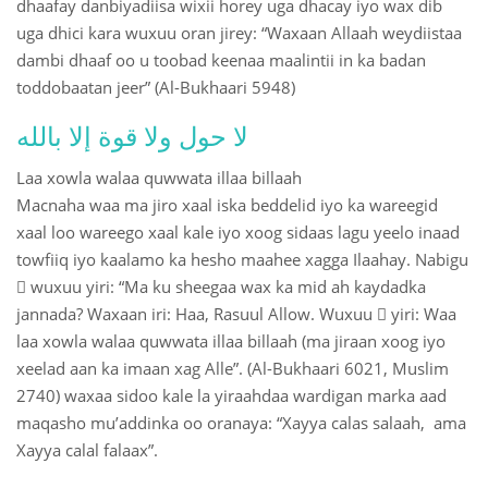
dhaafay danbiyadiisa wixii horey uga dhacay iyo wax dib
uga dhici kara wuxuu oran jirey: “Waxaan Allaah weydiistaa
dambi dhaaf oo u toobad keenaa maalintii in ka badan
toddobaatan jeer” (Al-Bukhaari 5948)
لا حول ولا قوة إلا بالله
Laa xowla walaa quwwata illaa billaah
Macnaha waa ma jiro xaal iska beddelid iyo ka wareegid
xaal loo wareego xaal kale iyo xoog sidaas lagu yeelo inaad
towfiiq iyo kaalamo ka hesho maahee xagga Ilaahay. Nabigu
 wuxuu yiri: “Ma ku sheegaa wax ka mid ah kaydadka
jannada? Waxaan iri: Haa, Rasuul Allow. Wuxuu  yiri: Waa
laa xowla walaa quwwata illaa billaah (ma jiraan xoog iyo
xeelad aan ka imaan xag Alle”. (Al-Bukhaari 6021, Muslim
2740) waxaa sidoo kale la yiraahdaa wardigan marka aad
maqasho mu’addinka oo oranaya: “Xayya calas salaah, ama
Xayya calal falaax”.