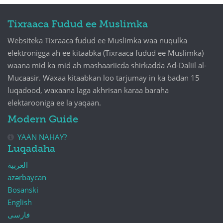
Tixraaca Fudud ee Muslimka
Websiteka Tixraaca fudud ee Muslimka waa nuqulka
elektronigga ah ee kitaabka (Tixraaca fudud ee Muslimka)
waana mid ka mid ah mashaariicda shirkadda Ad-Daliil al-
Mucaasir. Waxaa kitaabkan loo tarjumay in ka badan 15
luqadood, waxaana laga akhrisan karaa baraha
elektarooniga ee la yaqaan.
Modern Guide
YAAN NAHAY?
Luqadaha
العربية
azərbaycan
Bosanski
English
فارسی