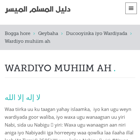
Luqadaha
Bogga hore
Bogga hore
Qeybaha
Ducooyinka iyo Wardiyada
 Shqip
Hordhacyo
Wardiyo muhiim ah
 العربية
الأقسام
 azərbaycan
WARDIYO MUHIIM AH
 Bosanski
 简体中文
لا إله إلا الله
 English
Waa tiirka uu ku taagan yahay islaamka, iyo kan ugu weyn
 Français
wardiyada goor waliba, iyo waxa ugu wanaagsan uu yiri
Nabi, sida uu Nabigu  yiri: Waxa ugu wanaagsn aan niri
 Hausa
aniga iyo Nabiyadii iga horreeyey waa qowlka laa ilaaha illal
 Bahasa Indonesia