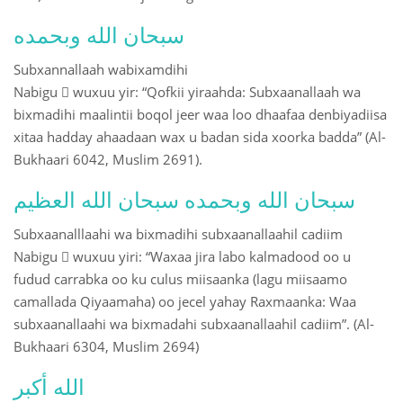
سبحان الله وبحمده
Subxannallaah wabixamdihi
Nabigu  wuxuu yir: “Qofkii yiraahda: Subxaanallaah wa
bixmadihi maalintii boqol jeer waa loo dhaafaa denbiyadiisa
xitaa hadday ahaadaan wax u badan sida xoorka badda” (Al-
Bukhaari 6042, Muslim 2691).
سبحان الله وبحمده سبحان الله العظيم
Subxaanalllaahi wa bixmadihi subxaanallaahil cadiim
Nabigu  wuxuu yiri: “Waxaa jira labo kalmadood oo u
fudud carrabka oo ku culus miisaanka (lagu miisaamo
camallada Qiyaamaha) oo jecel yahay Raxmaanka: Waa
subxaanallaahi wa bixmadahi subxaanallaahil cadiim”. (Al-
Bukhaari 6304, Muslim 2694)
الله أكبر