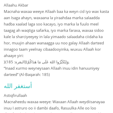
Allaahu Akbar
Macnaha waxaa weeye Allaah baa ka weyn cid iyo wax kasta
aan Isaga ahayn, waxaana la yiraahdaa marka salaadda
hadba xaalad laga soo kacayo, iyo marka la fuulo meel
taagag ah waqtiga safarka, iyo marka faraxa, waxaa sidoo
kale la sharciyeeyey in lala yimaado salaadaha ciidaha ka
hor, muujin ahaan wanaagga uu noo galay Allaah darteed
innagoo taam yeelnay cibaadooyinka, wuxuu Allaah kor
ahaaye yiri:
}وَلِتُكَبِّرُوا اللهَ عَلَى مَا هَدَاكُمْ{(البقرة: 185).
“Inaad xurmo weyneysaan Allaah inuu idin hanuuniyey
darteed” (Al-Baqarah: 185)
أستغفر الله
Astiqfirullaah
Macnaheedu waxaa weeye: Waxaan Allaah weydiisanayaa
inuu I astruro oo ii dambi daafo, Rasuulka Alle oo loo