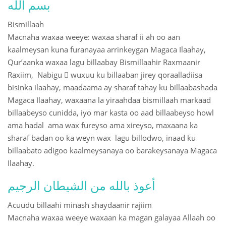
بسم الله
Bismillaah
Macnaha waxaa weeye: waxaa sharaf ii ah oo aan
kaalmeysan kuna furanayaa arrinkeygan Magaca Ilaahay,
Qur’aanka waxaa lagu billaabay Bismillaahir Raxmaanir
Raxiim, Nabigu  wuxuu ku billaaban jirey qoraalladiisa
bisinka ilaahay, maadaama ay sharaf tahay ku billaabashada
Magaca Ilaahay, waxaana la yiraahdaa bismillaah markaad
billaabeyso cunidda, iyo mar kasta oo aad billaabeyso howl
ama hadal ama wax fureyso ama xireyso, maxaana ka
sharaf badan oo ka weyn wax lagu billodwo, inaad ku
billaabato adigoo kaalmeysanaya oo barakeysanaya Magaca
Ilaahay.
أعوذ بالله من الشيطان الرجيم
Acuudu billaahi minash shaydaanir rajiim
Macnaha waxaa weeye waxaan ka magan galayaa Allaah oo