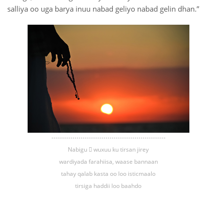
salliya oo uga barya inuu nabad geliyo nabad gelin dhan.”
Nabigu  wuxuu ku tirsan jirey
wardiyada farahiisa, waase bannaan
tahay qalab kasta oo loo isticmaalo
tirsiga haddii loo baahdo