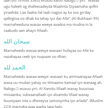
laah (At-Tirmidi 3585) Wuxuu kaloo Nabigu  yiri: “Waxaa
ugu haleeli og shafeecadeyda Maalinta Qiyaamaha qofkii
 Қазақ
yiraahda: Laa ilaaha ilal laah isagoo ay ka soo go’day
qalbigiisa oo dhab ka tahay iyo dar Alle”. (Al-Bukhaari 99)
 فارسی
macnaheeduna waxaa weeye axadna ma mudna in la
 Русский
caabudo aan ahayn Allaah.
 Somali
سبحان الله
 Kiswahili
Macnaheedu waxaa weeye waxaan hufayaa oo Alle ka
nazahayaa ceeb iyo nuqsaan oo dhan.
 Türkçe
الحمد لله
 اردو
Macnaheedu waxaa weeye: waxaan ku ammaanayaa Allaah
 o'zbek
waxa uu mudan yahay oo tilmaamo kamaal iyo wanaag ah,
Nabigu  wuxuu yiri: Al-Xamdu lillaah waxay buuxisaa
 Yorùbá
miisaanka, subxaanallaah iyo alxamdu lillaal waxay
buuxiyaan inta u dhexeysa samooyinka iyo arlada”. (Muslim
223) macnaha waa ajarka laga helo.