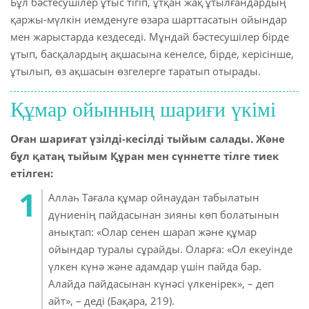
Бұл бәстесушілер ұтыс тігіп, ұтқан жақ ұтылғандардың
қаржы-мүлкін иемденуге өзара шарттасатын ойындар
 Қазақ
мен жарыстарда кездеседі. Мұндай бәстесушілер бірде
ұтып, басқалардың ақшасына кенелсе, бірде, керісінше,
 فارسی
ұтылып, өз ақшасын өзгелерге таратып отырады.
 Русский
Құмар ойынның шариғи үкімі
 Somali
Оған шариғат үзілді-кесілді тыйым салады. Және
 Kiswahili
бұл қатаң тыйым Құран мен сүннетте тілге тиек
 Türkçe
етілген:
Аллаһ Тағала құмар ойнаудан табылатын
 اردو
дүниенің пайдасынан зияны көп болатынын
 o'zbek
анықтап: «Олар сенен шарап және құмар
ойындар туралы сұрайды. Оларға: «Ол екеуінде
 Yorùbá
үлкен күнә және адамдар үшін пайда бар.
Алайда пайдасынан күнәсі үлкенірек», – деп
айт», – деді (Бақара, 219).