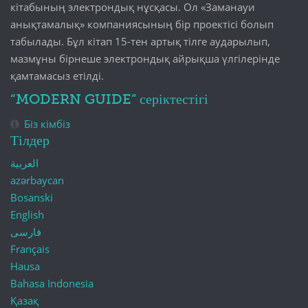
кітабының электрондық нұсқасы. Ол «Заманауи
анықтамалық» компаниясының бір проектісі болып
табылады. Бұл кітап 15-тен артық тілге аударылып,
мазмұны бірнеше электрондық айрықша үлгілерінде
қамтамасыз етілді.
“MODERN GUIDE” серіктестігі
Біз кімбіз
Тілдер
العربية
azərbaycan
Bosanski
English
فارسی
Français
Hausa
Bahasa Indonesia
Қазақ