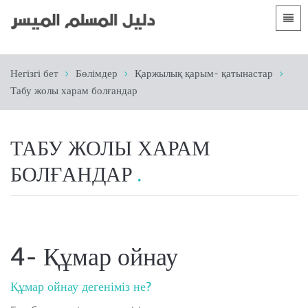
Тілдер
Негізгі бет
Негізгі бет
Бөлімдер
Қаржылық қарым- қатынастар
 Shqip
Кіріспе
Табу жолы харам болғандар
 العربية
الأقسام
 azərbaycan
ТАБУ ЖОЛЫ ХАРАМ
 Bosanski
БОЛҒАНДАР
 简体中文
 English
 Français
4- Құмар ойнау
 Hausa
Құмар ойнау дегеніміз не?
 Bahasa Indonesia