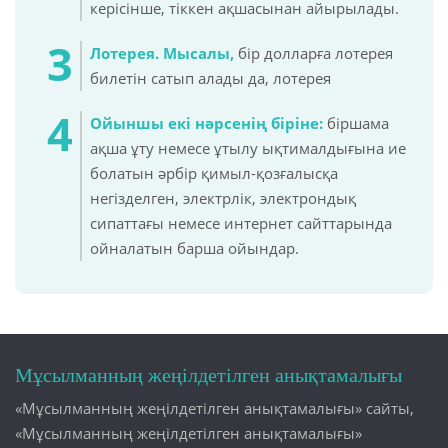
керісінше, тіккен ақшасынан айырылады.
Лотерея. Мысалы,
бір долларға лотерея
билетін сатып алады да, лотерея
Ойыншы екі нәрсенің біріне:
біршама
ақша ұту немесе ұтылу ықтималдығына ие
болатын әрбір қимыл-қозғалысқа
негізделген, электрлік, электрондық
сипаттағы немесе интернет сайттарында
ойналатын барша ойындар.
Мұсылманның жеңілдетілген анықтамалығы
«Мұсылманның жеңілдетілген анықтамалығы» сайты,
«Мұсылманның жеңілдетілген анықтамалығы»