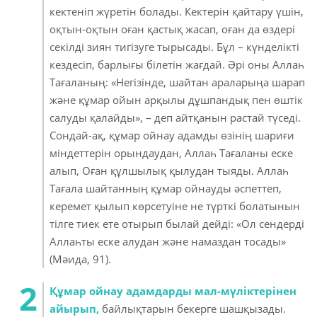
кектеніп жүретін болады. Кектерін қайтару үшін,
оқтын-оқтын оған қастық жасап, оған да өздері
секілді зиян тигізуге тырысады. Бұл – күнделікті
кездесіп, барлығы білетін жағдай. Әрі оны Аллаһ
Тағаланың: «Негізінде, шайтан араларыңа шарап
және құмар ойын арқылы дұшпандық пен өштік
салуды қалайды», – деп айтқанын растай түседі.
Сондай-ақ, құмар ойнау адамды өзінің шариғи
міндеттерін орындаудан, Аллаһ Тағаланы еске
алып, Оған құлшылық қылудан тыяды. Аллаһ
Тағала шайтанның құмар ойнауды әспеттеп,
керемет қылып көрсетуіне не түрткі болатынын
тілге тиек ете отырып былай дейді: «Ол сендерді
Аллаһты еске алудан және намаздан тосады»
(Мәида, 91).
Құмар ойнау адамдарды мал-мүліктерінен
айырып,
байлықтарын бекерге шашқызады.