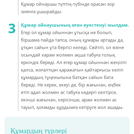
Құмар ойнаушы түптің-түбінде орасан зор
зиянға ұшырайды.
Құмар ойнаушының оған әуестенуі жылдам.
Егер ол құмар ойыннан ұтысқа ие болып,
біршама пайда тапса, оның құмары артады да,
ұтқан сайын ұта бергісі келеді. Сөйтіп, ол өзіне
осындай харам жолмен ақша табуға толық
еркіндік береді. Ал егер құмар ойыннан жеңіліп
қалса, жоғалтқан қаражатын қайтарғысы келіп
құмардың тұңғиығына батқан сайын бата
береді. Не керек, екеуі де, бір жағынан, еңбек
етіп адал жолмен ас табуға кедергі келтірсе,
екінші жағынан, керісінше, арам жолмен ас
тауып, қоғамды құрдымға кетіруге жол ашады.
Құмардың түрлері