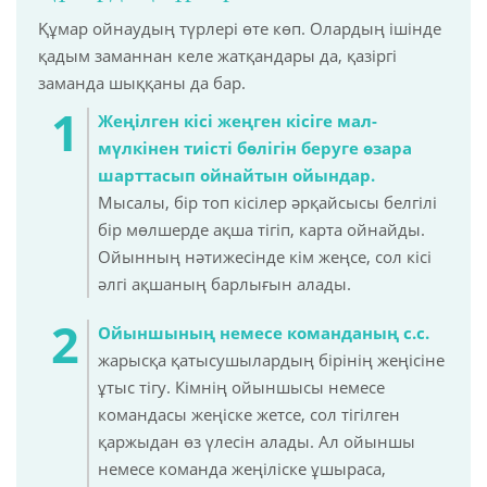
Құмар ойнаудың түрлері өте көп. Олардың ішінде
қадым заманнан келе жатқандары да, қазіргі
заманда шыққаны да бар.
Жеңілген кісі жеңген кісіге мал-
мүлкінен тиісті бөлігін беруге өзара
шарттасып ойнайтын ойындар.
Мысалы, бір топ кісілер әрқайсысы белгілі
бір мөлшерде ақша тігіп, карта ойнайды.
Ойынның нәтижесінде кім жеңсе, сол кісі
әлгі ақшаның барлығын алады.
Ойыншының немесе команданың с.с.
жарысқа қатысушылардың бірінің жеңісіне
ұтыс тігу. Кімнің ойыншысы немесе
командасы жеңіске жетсе, сол тігілген
қаржыдан өз үлесін алады. Ал ойыншы
немесе команда жеңіліске ұшыраса,