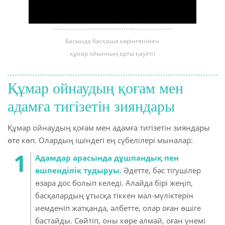
Басында басқаша көрінгенімен
құмар ойынның арты қауіпті
Құмар ойнаудың қоғам мен
адамға тигізетін зияндары
Құмар ойнаудың қоғам мен адамға тигізетін зияндары
өте көп. Олардың ішіндегі ең сүбелілері мыналар:
Адамдар арасында дұшпандық пен
өшпенділік тудыруы.
Әдетте, бәс тігушілер
өзара дос болып келеді. Алайда бірі жеңіп,
басқалардың ұтысқа тіккен мал-мүліктерін
иемденіп жатқанда, әлбетте, олар оған өшіге
бастайды. Сөйтіп, оны көре алмай, оған үнемі