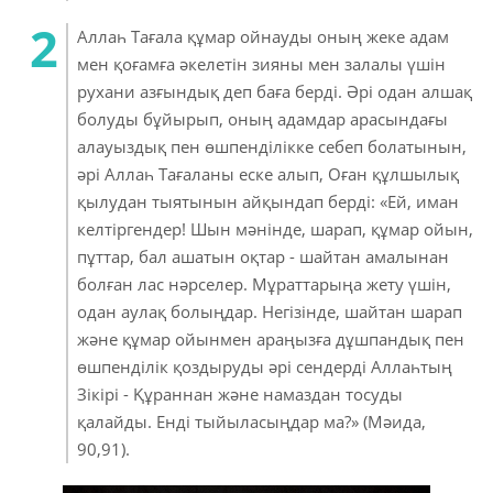
Аллаһ Тағала құмар ойнауды оның жеке адам
мен қоғамға әкелетін зияны мен залалы үшін
рухани азғындық деп баға берді. Әрі одан алшақ
болуды бұйырып, оның адамдар арасындағы
алауыздық пен өшпенділікке себеп болатынын,
әрі Аллаһ Тағаланы еске алып, Оған құлшылық
қылудан тыятынын айқындап берді: «Ей, иман
келтіргендер! Шын мәнінде, шарап, құмар ойын,
пұттар, бал ашатын оқтар - шайтан амалынан
болған лас нәрселер. Мұраттарыңа жету үшін,
одан аулақ болыңдар. Негізінде, шайтан шарап
және құмар ойынмен араңызға дұшпандық пен
өшпенділік қоздыруды әрі сендерді Аллаһтың
Зікірі - Құраннан және намаздан тосуды
қалайды. Енді тыйыласыңдар ма?» (Мәида,
90,91).