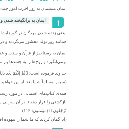
ایمان مسلمان به روز آخرت امور چندی ر
ایمان به برانگیخته شدن 
یعنی زنده شدن مردگان در گورهایشان 
همانند روز تولد محشور می‌گردند و در
ایمان به رستاخیز از قرآن و سنت و عق
برمی‌انگیزد و روح‌ها را به جسدها باز 
خداوند فرموده است: ثُمَّ إِنَّكُمْ بَعْدَ ذَلِكَ لَمَيِّتُونَ • ثُمَّ إِنَّكُمْ يَوْمَ الْقِيَامَةِ تُبْعَثُون  (مؤمنون: 15 – 16)
(سپس مسلماً شما بعد از این خواهید مر
همه‌ی کتاب‌های آسمانی در مورد رستاخ
تُرْجَعُون  (مؤمنون: 115)
(آیا گمان کردید که ما شما را بیهوده آف