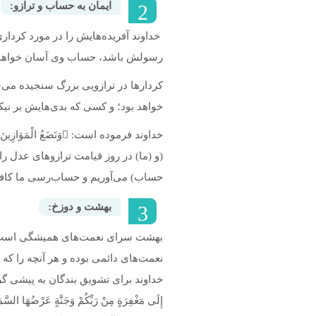
ایمان به حساب و ترازو:
خداوند آفریده‌هایش را در مورد کرداری
رسولش باشد، حساب وی آسان خواهد ب
کردارها در ترازویی بزرگ سنجیده می‌ش
خواهد بود؛ و کسی که بدی‌هایش بر نیک
خداوند فرموده است: وَنَضَعُ الْمَوَازِينَ الْقِسْطَ لِيَوْمِ الْقِيَامَةِ فَلَا تُظْلَمُ نَفْسٌ شَيْئًا وَإِنْ كَانَ مِثْقَالَ حَبَّةٍ مِنْ خَرْدَلٍ أَتَيْنَا بِهَا وَكَفَى بِنَا حَاسِبِين  ‏(انبیاء: 47)
(و (ما) در روز قیامت ترازوهای عدل ر
حساب) می‌آوریم و حساب‌رسی ما کا
بهشت و دوزخ:
بهشت سرا‌ی نعمت‌های همیشگی است که
نعمت‌های دائمی بوده و هر آنچه را که 
إِلَى مَغْفِرَةٍ مِنْ رَبِّكُمْ وَجَنَّةٍ عَرْضُهَا السَّمَوَاتُ وَا