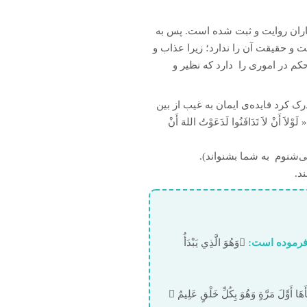
وکاران روایت و ثبت شده است. پس به
ت و حقیقت آن را ندارد؛ زیرا عذاب و
کم در اموری را دارد که نظیر و
ک کرد فایده‌ی ایمان به غیب از بین
 را دفن نمی‌کردند. چنان‏که پیامبر  فرموده است: « لَوْلاَ أَنْ لاَ تَدَافَنُوا لَدَعَوْتُ اللهَ أَنْ
 می‌شنوم به شما بشنواند).
د.
د فرموده است:
وَهُوَ الَّذِي يَبْدَأُ
خداوند در رد کسانی که منکر زنده شدن استخوان‌های پوسیده هستند می‌فرماید: قُلْ يُحْيِيهَا الَّذِي أَنْشَأَهَا أَوَّلَ مَرَّةٍ وَهُوَ بِكُلِّ خَلْقٍ عَلِيمٌ 