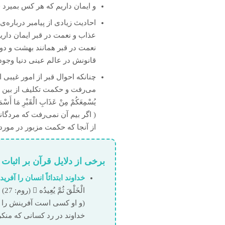
و ایمان داریم که هر کس بمیرد 
احادیث زیادی از پیامبر درباره
عذاب و نعمت در قبر ایمان داریم
نعمت در قبر همانند بهشت و دوز
قانونش در عالم عینی دنیا وجود
چنان‏که احوال قبر از امور غیبی
يُسْمِعَكُمْ مِنْ عَذَابِ الْقَبْرِ مَا أَسْمَعُ» (مسلم
( اگر بیم آن نمی‌رفت که مردگان
از آن‏جا که حکمت مزبور در مورد
برخی از دلایل قرآن بر اثبات 
خداوند ابتدائاً انسان را آف
الْخَلْقَ ثُمَّ يُعِيدُه  (روم: 27)
(و او کسی است آفرینش را آغ