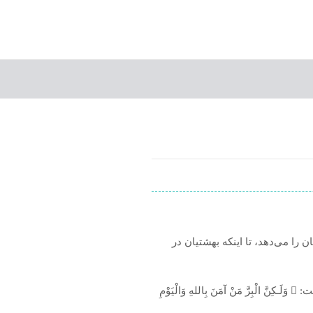
را می‌دهد، تا اینکه بهشتیان در
ایمان به روز آخرت یکی از ارکان ایمان است. ایمان جز با ایمان به روز آخرت صحیح نمی‌شود. خداوند فرموده است:  وَلَـكِنَّ الْبِرَّ مَنْ آمَنَ بِاللهِ وَالْيَوْمِ