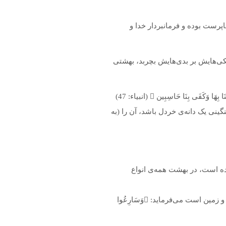
اپرست بوده و فرمانبردار خدا و
یکی‌هایش بر بدی‌هایش بچربد، بهشتی
ینی یک دانه‌ی خردل باشد، آن را (به
ه است، در بهشت همه‌ی انواع
خداوند برای تشویق بندگان به پیشی گرفتن در انجام عبادات و داخل شدن در بهشتی که عرضش به پهنا‌ی آسمان و زمین است می‌فرماید: وَسَارِعُوا