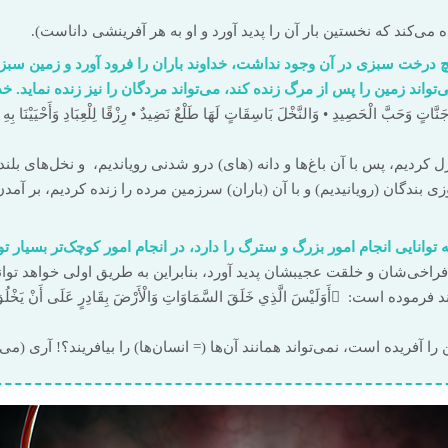
 می‌کند که نخستین بار آن را پدید آورد و او به هر آفرینشی دانا‌ست).
 درخت سبزی در آن وجود نداشت، خداوند باران را فرود آورد و زمین سبز
تواند زمین را پس از مرگ زنده کند، می‌تواند مردگان را نیز زنده نماید. 
ل کردیم، پس با آن باغ‌ها و دانه (های) درو شدنی رویاندیم، و نخل‌های بل
وزی بندگان (رویانیدیم) و با آن (باران) سرزمین مرده را زنده کردیم، بر آمد
توانایی انجام امور بزرگ و سترگ را دارد، در انجام امور کوچک‌تر بسیار توا
 فراخی‌شان و خلقت عجیبشان پدید آورد، بنابراین به طریق اولی خواهد توا
ا آفریده است، نمی‌تواند همانند آن‌ها (= انسان‌ها) را بیافریند؟! آری (می‌تو