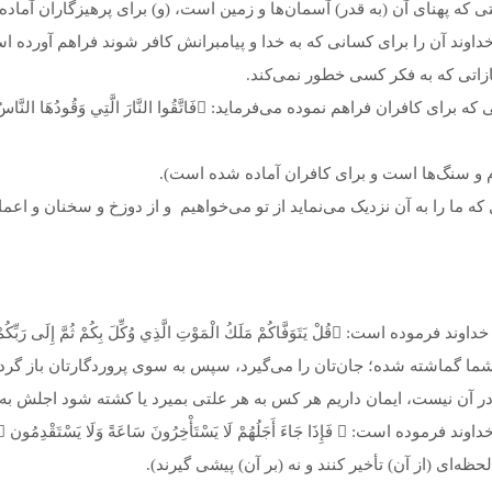
 که پهنای آن (به قدر) آسمان‌ها و زمین است، (و) برای پرهیزگاران آماده
ند آن را برای کسانی که به خدا و پیامبرانش کافر شوند فراهم آورده اس
زاتی که به فکر کسی خطور نمی‌کند.
 و سنگ‌ها است و برای کافران آماده شده است‏).
ه ما را به آن نزدیک می‌نماید از تو می‌خواهیم و از دوزخ و سخنان و اعمال
ُكِّلَ بِكُمْ ثُمَّ إِلَى رَبِّكُمْ تُرْجَعُون  (سجده: 11)
 شما گماشته شده؛ جان‌تان را می‌گیرد، سپس به سوی پروردگارتان باز گردا
آن نیست، ایمان داریم هر کس به هر علتی بمیرد یا کشته شود اجلش به 
خِرُونَ سَاعَةً وَلَا يَسْتَقْدِمُون  (اعراف: 34)
ه‌ای (از آن) تأخير کنند و نه (بر آن) پيشی گيرند).