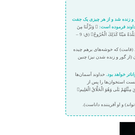
 و زنده شد و از هر چیزی یک جفت
خداوند فرموده است:
 وَنَزَّلْنَا مِنَ
السَّمَاءِ مَاءً مُبَارَكًا فَأَنْبَتْنَا بِهِ جَنَّاتٍ وَحَبَّ الْحَصِيدِ • وَالنَّخْلَ بَاسِقَاتٍ لَهَا طَلْعٌ نَضِيدٌ • رِزْقًا لِلْعِبَادِ وَأَحْيَيْنَا بِهِ بَلْدَةً مَيْتًا كَذَلِكَ الْخُرُوجُ ‏(ق: 9 –
ند (قامت) که خوشه‌های برهم چیده
ن (از گور و زنده شدن نیز) چنین
ناتر خواهد بود.
خداوند آسمان‌ها
نست استخوان‌ها را پس از
پوسیدگی زنده گرداند. خداوند فرموده است: أَوَلَيْسَ الَّذِي خَلَقَ السَّمَاوَاتِ وَالْأَرْضَ بِقَادِرٍ عَلَى أَنْ يَخْلُقَ مِثْلَهُمْ بَلَى وَهُوَ الْخَلَّاقُ الْعَلِيم
اند) و او آفریننده دانا‌‌ست).