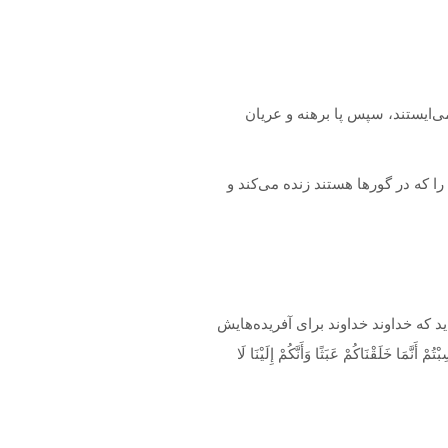
‌ایستند، سپس پا برهنه و عریان
 که در گورها هستند زنده می‌کند و
 که خداوند خداوند برای آفریده‌هایش
ا در آن سزایی را که به زبان پیامبران وعده‌اش را داده ببینند. خداوند فرموده است: أَفَحَسِبْتُمْ أَنَّمَا خَلَقْنَاكُمْ عَبَثًا وَأَنَّكُمْ إِلَيْنَا لَا