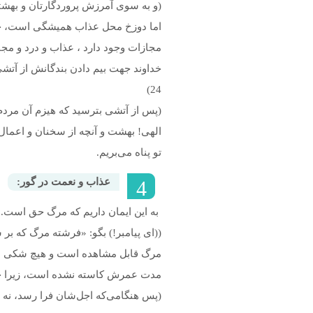
(و به سوی آمرزش پروردگارتان و بهشتی
اما دوزخ محل عذاب همیشگی است، خداو
مجازات وجود دارد ، عذاب و درد و مجا
24)
(پس از آتشی بترسید که هیزم آن مردم
الهی! بهشت و آنچه از سخنان و اعمال ک
تو پناه می‌بریم.
عذاب و نعمت در گور:
به این ایمان داریم که مرگ حق است. خداوند فرموده است: قُلْ يَتَوَفَّاكُمْ مَلَكُ الْمَوْتِ الَّذِي و
((ای پیامبر!) بگو: «فرشته مرگ که بر
مرگ قابل مشاهده است و هیچ شکی در 
مدت عمرش کاسته نشده است، زیرا خداوند فرموده است:  فَإِذَا جَاءَ أَجَلُهُمْ لَا يَسْتَأْ
(پس هنگامی‌که اجل‌شان فرا رسد، نه لحظ