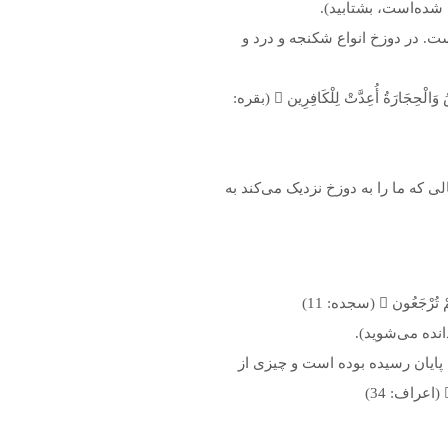
 شده‌است، بشتابید).
ت. در دوزخ انواع شکنجه و درد و
خداوند جهت بیم دادن بندگانش از آتشی که برای کافران فراهم نموده می‌فرماید: فَاتَّقُوا النَّارَ الَّتِي وَقُودُهَا النَّاسُ وَالْحِجَارَةُ أُعِدَّتْ لِلْكَافِرِين  (بقره:
ی که ما را به دوزخ نزدیک می‌کند به
نده می‌شوید).
پایان رسیده بوده است و چیزی از