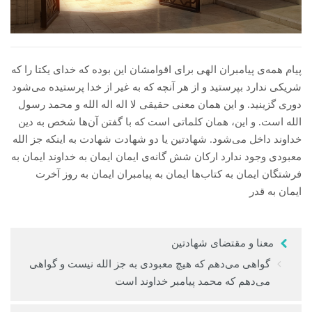
 Қазақ
 فارسی
پيام همه‌ى پيامبران الهى براى اقوامشان این بوده که خدای يكتا را كه
 Русский
شريكى ندارد بپرستید و از هر آنچه که به غیر از خدا پرستیده می‌شود
دوری گزینید. و اين همان معنی حقيقی لا اله اله الله و محمد رسول‌
 Somali
الله است. و اين، همان كلماتى است كه با گفتن آن‌ها شخص به دين
خداوند داخل مى‌شود. شهادتین یا دو شهادت شهادت به اینکه جز الله
 Kiswahili
معبودی وجود ندارد اركان شش گانه‌ی ايمان ايمان به خداوند ايمان به
 Türkçe
فرشتگان ايمان به كتاب‌ها ايمان به پيامبران ايمان به روز آخرت
ايمان به قدر
 اردو
 o'zbek
معنا و مقتضای شهادتین
 Yorùbá
گواهى می‌دهم که هیچ معبودی به جز الله نيست و گواهی
می‌دهم که محمد پيامبر خداوند است