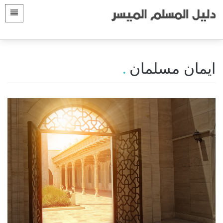
زبان
صفحه اصلى
 Shqip
مقدمات
ايمان مسلمان
 العربية
الأقسام
 azərbaycan
 Bosanski
 简体中文
 English
 Français
 Hausa
 Bahasa Indonesia