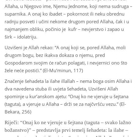
Allaha, u Njegovo ime, Njemu Jednome, koji nema sudruga –
suparnika. A onaj ko ibadet – pokornost ili neku obrednu
radnju posveti i učini nekome drugom pored Allaha, čak i u
najmanjem obliku, počinio je kufr – nevjerstvo i zapao u
širk – idolatriju.
Uzvišeni je Allah rekao: “A onaj koji se, pored Allaha, moli
drugom bogu, bez ikakva dokaza o njemu, pred
Gospodarom svojim će račun polagati, i nevjernici ono što
žele neće postići.” (El-Mu’minun, 117)
Značenje šehadeta la ilahe illallah – nema boga osim Allaha i
dva navedena stuba ili uvjeta šehadeta, Uzvišeni Allah
spominje u kur’anskom ajetu: “Onaj ko ne vjeruje u šejtana
(taguta), a vjeruje u Allaha – drži se za najčvršću vezu.” (El-
Bekara, 256)
Riječi: “Onaj ko ne vjeruje u šejtana (taguta – svako lažno
božanstvo)” – predstavlja prvi temelj šehadeta: la ilahe –