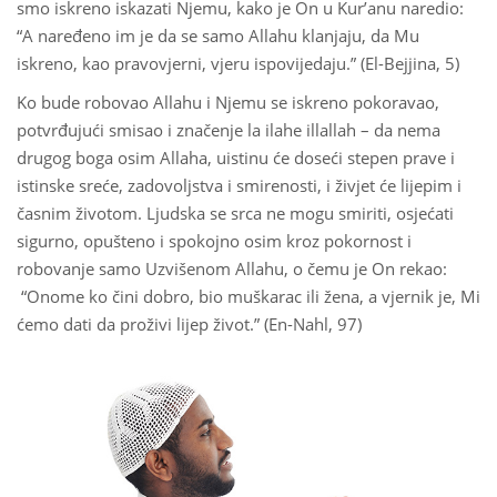
smo iskreno iskazati Njemu, kako je On u Kur’anu naredio:
“A naređeno im je da se samo Allahu klanjaju, da Mu
iskreno, kao pravovjerni, vjeru ispovijedaju.” (El-Bejjina, 5)
Ko bude robovao Allahu i Njemu se iskreno pokoravao,
potvrđujući smisao i značenje la ilahe illallah – da nema
drugog boga osim Allaha, uistinu će doseći stepen prave i
istinske sreće, zadovoljstva i smirenosti, i živjet će lijepim i
časnim životom. Ljudska se srca ne mogu smiriti, osjećati
sigurno, opušteno i spokojno osim kroz pokornost i
robovanje samo Uzvišenom Allahu, o čemu je On rekao:
“Onome ko čini dobro, bio muškarac ili žena, a vjernik je, Mi
ćemo dati da proživi lijep život.” (En-Nahl, 97)