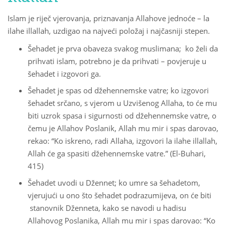
Islam je riječ vjerovanja, priznavanja Allahove jednoće – la
ilahe illallah, uzdigao na najveći položaj i najčasniji stepen.
Šehadet je prva obaveza svakog muslimana; ko želi da
prihvati islam, potrebno je da prihvati – povjeruje u
šehadet i izgovori ga.
Šehadet je spas od džehennemske vatre; ko izgovori
šehadet srčano, s vjerom u Uzvišenog Allaha, to će mu
biti uzrok spasa i sigurnosti od džehennemske vatre, o
čemu je Allahov Poslanik, Allah mu mir i spas darovao,
rekao: “Ko iskreno, radi Allaha, izgovori la ilahe illallah,
Allah će ga spasiti džehennemske vatre.” (El-Buhari,
415)
Šehadet uvodi u Džennet; ko umre sa šehadetom,
vjerujući u ono što šehadet podrazumijeva, on će biti
stanovnik Dženneta, kako se navodi u hadisu
Allahovog Poslanika, Allah mu mir i spas darovao: “Ko