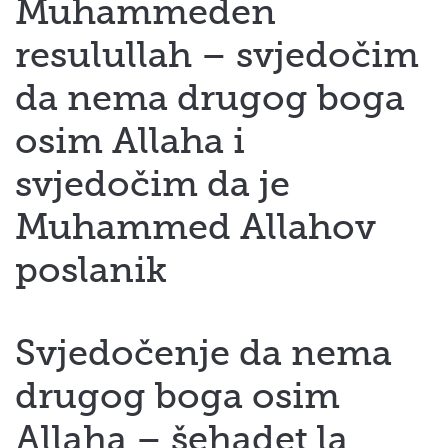
Muhammeden
 Қазақ
resulullah – svjedočim
 فارسی
da nema drugog boga
 Русский
osim Allaha i
 Somali
svjedočim da je
 Kiswahili
Muhammed Allahov
 Türkçe
poslanik
 اردو
 o'zbek
Svjedočenje da nema
 Yorùbá
drugog boga osim
Allaha – šehadet la