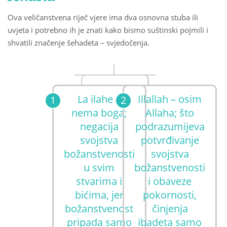
Ova veličanstvena riječ vjere ima dva osnovna stuba ili
uvjeta i potrebno ih je znati kako bismo suštinski pojmili i
shvatili značenje šehadeta – svjedočenja.
La ilahe –
Illallah – osim
nema boga;
Allaha; što
negacija
podrazumijeva
svojstva
potvrđivanje
božanstvenosti
svojstva
u svim
božanstvenosti
stvarima i
i obaveze
bićima, jer
pokornosti,
božanstvenost
činjenja
pripada samo
ibadeta samo