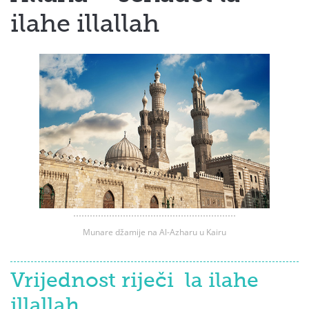
ilahe illallah
Munare džamije na Al-Azharu u Kairu
Vrijednost riječi la ilahe
illallah