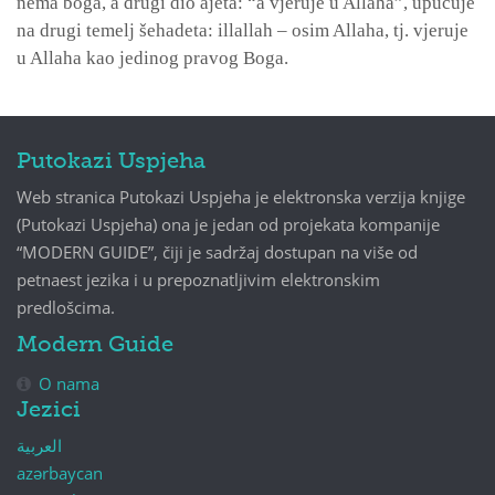
nema boga, a drugi dio ajeta: “a vjeruje u Allaha”, upućuje
na drugi temelj šehadeta: illallah – osim Allaha, tj. vjeruje
u Allaha kao jedinog pravog Boga.
Putokazi Uspjeha
Web stranica Putokazi Uspjeha je elektronska verzija knjige
(Putokazi Uspjeha) ona je jedan od projekata kompanije
“MODERN GUIDE”, čiji je sadržaj dostupan na više od
petnaest jezika i u prepoznatljivim elektronskim
predlošcima.
Modern Guide
O nama
Jezici
العربية
azərbaycan