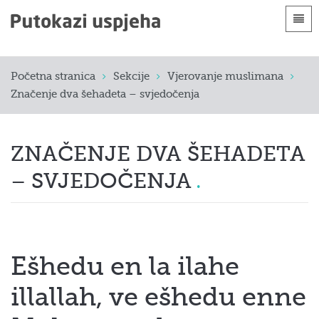
Jezici
Početna stranica
Početna stranica
Sekcije
Vjerovanje muslimana
 Shqip
Uvod
Značenje dva šehadeta – svjedočenja
 العربية
Sekcije
 azərbaycan
ZNAČENJE DVA ŠEHADETA
 Bosanski
– SVJEDOČENJA
 简体中文
 English
 Français
Ešhedu en la ilahe
 Hausa
illallah, ve ešhedu enne
 Bahasa Indonesia