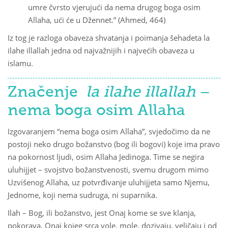
umre čvrsto vjerujući da nema drugog boga osim
Allaha, ući će u Džennet.” (Ahmed, 464)
Iz tog je razloga obaveza shvatanja i poimanja šehadeta la
ilahe illallah jedna od najvažnijih i najvećih obaveza u
islamu.
Značenje
la ilahe illallah
–
nema boga osim Allaha
Izgovaranjem “nema boga osim Allaha”, svjedočimo da ne
postoji neko drugo božanstvo (bog ili bogovi) koje ima pravo
na pokornost ljudi, osim Allaha Jedinoga. Time se negira
uluhijjet – svojstvo božanstvenosti, svemu drugom mimo
Uzvišenog Allaha, uz potvrđivanje uluhijjeta samo Njemu,
Jednome, koji nema sudruga, ni suparnika.
Ilah – Bog, ili božanstvo, jest Onaj kome se sve klanja,
pokorava, Onaj kojeg srca vole, mole, dozivaju, veličaju i od