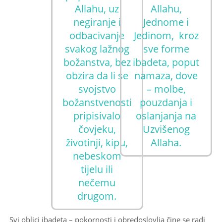
Allahu, uz
Allahu,
negiranje i
Jednome i
odbacivanje
Jedinom, kroz
svakog lažnog
sve forme
božanstva, bez
ibadeta, poput
obzira da li se
namaza, dove
svojstvo
– molbe,
božanstvenosti
pouzdanja i
pripisivalo
oslanjanja na
čovjeku,
Uzvišenog
životinji, kipu,
Allaha.
nebeskom
tijelu ili
nečemu
drugom.
Svi oblici ibadeta – pokornosti i obredoslovlja čine se radi