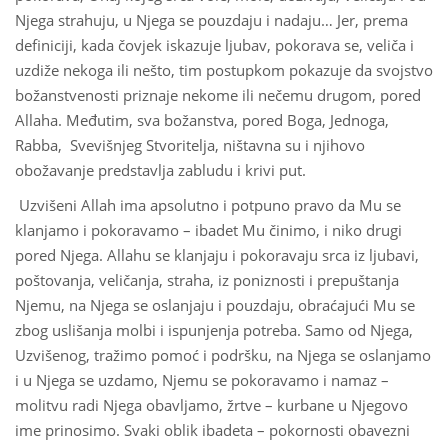
Njega strahuju, u Njega se pouzdaju i nadaju… Jer, prema
definiciji, kada čovjek iskazuje ljubav, pokorava se, veliča i
uzdiže nekoga ili nešto, tim postupkom pokazuje da svojstvo
božanstvenosti priznaje nekome ili nečemu drugom, pored
Allaha. Međutim, sva božanstva, pored Boga, Jednoga,
Rabba, Svevišnjeg Stvoritelja, ništavna su i njihovo
obožavanje predstavlja zabludu i krivi put.
Uzvišeni Allah ima apsolutno i potpuno pravo da Mu se
klanjamo i pokoravamo – ibadet Mu činimo, i niko drugi
pored Njega. Allahu se klanjaju i pokoravaju srca iz ljubavi,
poštovanja, veličanja, straha, iz poniznosti i prepuštanja
Njemu, na Njega se oslanjaju i pouzdaju, obraćajući Mu se
zbog uslišanja molbi i ispunjenja potreba. Samo od Njega,
Uzvišenog, tražimo pomoć i podršku, na Njega se oslanjamo
i u Njega se uzdamo, Njemu se pokoravamo i namaz –
molitvu radi Njega obavljamo, žrtve – kurbane u Njegovo
ime prinosimo. Svaki oblik ibadeta – pokornosti obavezni