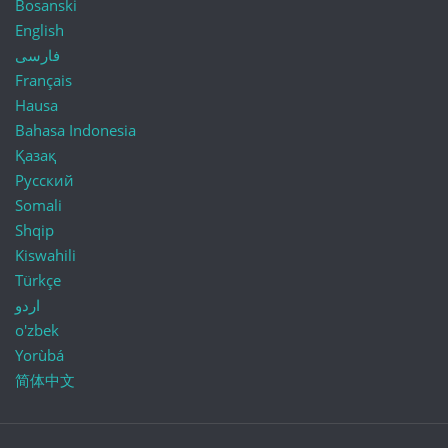
Bosanski
English
فارسی
Français
Hausa
Bahasa Indonesia
Қазақ
Русский
Somali
Shqip
Kiswahili
Türkçe
اردو
o'zbek
Yorùbá
简体中文