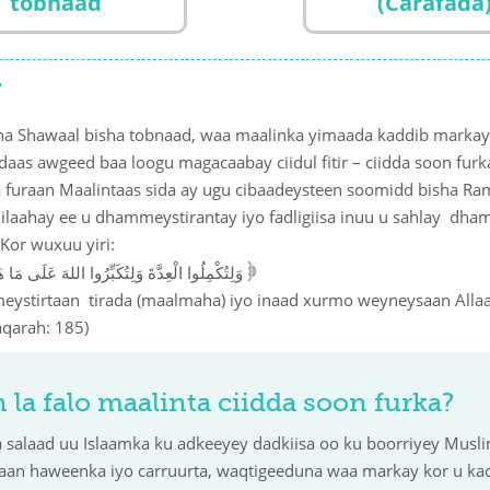
tobnaad
(Carafada
r
ha Shawaal bisha tobnaad, waa maalinka yimaada kaddib mark
aas awgeed baa loogu magacaabay ciidul fitir – ciidda soon fu
a furaan Maalintaas sida ay ugu cibaadeysteen soomidd bisha R
laahay ee u dhammeystirantay iyo fadligiisa inuu u sahlay dh
Kor wuxuu yiri:
}
(البقرة: 185
وَلِتُكْمِلُوا الْعِدَّةَ وَلِتُكَبِّرُوا اللهَ عَلَى مَا 
ystirtaan tirada (maalmaha) iyo inaad xurmo weyneysaan Allaa
aqarah: 185)
la falo maalinta ciidda soon furka?
salaad uu Islaamka ku adkeeyey dadkiisa oo ku boorriyey Muslim
aan haweenka iyo carruurta, waqtigeeduna waa markay kor u kac