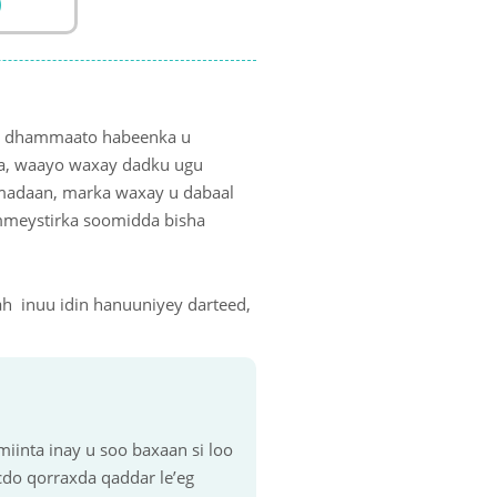
)
ay dhammaato habeenka u
rka, waayo waxay dadku ugu
amadaan, marka waxay u dabaal
ammeystirka soomidda bisha
h inuu idin hanuuniyey darteed,
iinta inay u soo baxaan si loo
do qorraxda qaddar le’eg