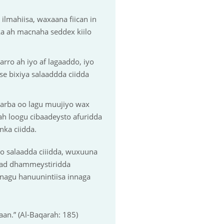
 ilmahiisa, waxaana fiican in
ka ah macnaha seddex kiilo
rro ah iyo af lagaaddo, iyo
se bixiya salaaddda ciidda
umarba oo lagu muujiyo wax
ah loogu cibaadeysto afuridda
nka ciidda.
yo salaadda ciiidda, wuxuuna
rxad dhammeystiridda
nagu hanuunintiisa innaga
an.” (Al-Baqarah: 185)