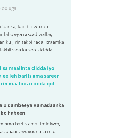
o oo uga
r’aanka, kaddib wuxuu
r billowga rakcad walba,
n ku jirin takbiirada ixraamka
akbiirada ka soo kicidda
isa maalinta ciidda iyo
 ee leh bariis ama sareen
irin maalinta ciidda qof
inka u dambeeya Ramadaanka
abo habeen.
en ama bariis ama timir iwm,
yaas ahaan, wuxuuna la mid