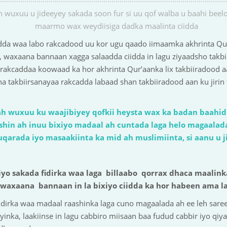
h wuxuu u jideeyey sakada soon fur si uu qof walba u baahi beel
maarmo wax weydiisiga dadka maalinta ciidda
dda waa labo rakcadood uu kor ugu qaado iimaamka akhrinta Qu
axaana bannaan xagga salaadda ciidda in lagu ziyaadsho takbii
akcaddaa koowaad ka hor akhrinta Qur’aanka lix takbiiradood aa
takbiirsanayaa rakcadda labaad shan takbiiradood aan ku jirin t
ah wuxuu ku waajibiyey qofkii heysta wax ka badan baahidi
hin ah inuu bixiyo madaal ah cuntada laga helo magaalada
uqarada iyo masaakiinta ka mid ah muslimiinta, si aanu u j
xiyo sakada fidirka waa laga billaabo qorrax dhaca maal
a, waxaana bannaan in la bixiyo ciidda ka hor habeen ama l
idirka waa madaal raashinka laga cuno magaalada ah ee leh sare
inka, laakiinse in lagu cabbiro miisaan baa fudud cabbir iyo qi