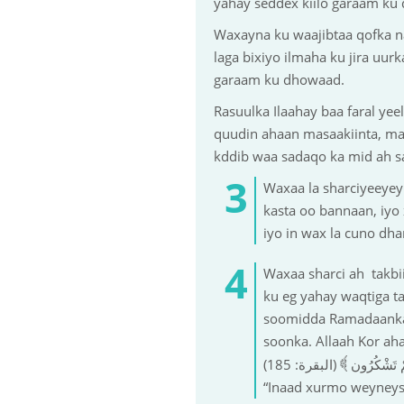
yahay seddex kiilo garaam ku
Waxayna ku waajibtaa qofka naf
laga bixiyo ilmaha ku jira uu
garaam ku dhowaad.
Rasuulka Ilaahay baa faral ye
quudin ahaan masaakiinta, mark
kddib waa sadaqo ka mid ah s
Waxaa la sharciyeeyey
kasta oo bannaan, iyo
iyo in wax la cuno dh
Waxaa sharci ah takbii
ku eg yahay waqtiga t
soomidda Ramadaanka b
soonka. Allaah Kor aha
}
(كُمْ تَشْكُرُون
“Inaad xurmo weyneysa