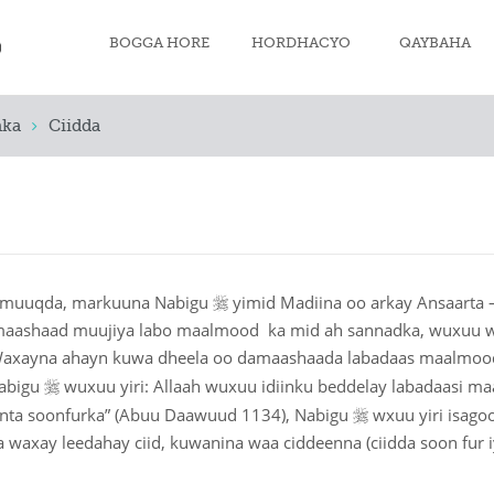
BOGGA HORE
HORDHACYO
QAYBAHA
nka
Ciidda
Iimaanka Musl
Dahaaro qaad
Salaadda Musl
Soonka

ee muuqda, markuuna Nabigu
yimid Madiina oo arkay Ansaarta 
damaashaad muujiya labo maalmood ka mid ah sannadka, wuxuu 
Sakada
axayna ahayn kuwa dheela oo damaashaada labadaas maalmood 
Xajka

Nabigu
wuxuu yiri: Allaah wuxuu idiinku beddelay labadaasi ma

lnta soonfurka” (Abuu Daawuud 1134), Nabigu
wxuu yiri isagoo
Mowdka iyo Ja
waxay leedahay ciid, kuwanina waa ciddeenna (ciidda soon fur iy
Akhlaaqda Mus