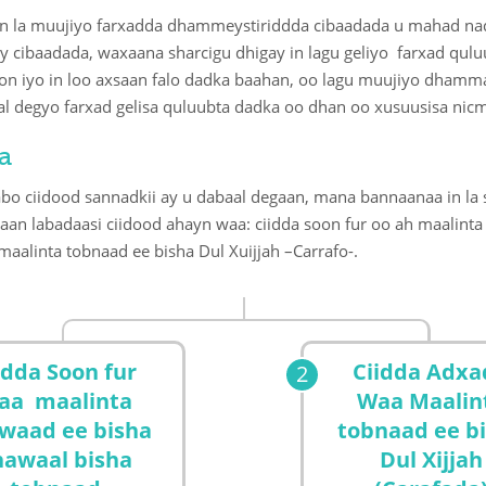
n la muujiyo farxadda dhammeystiriddda cibaadada u mahad naq
 cibaadada, waxaana sharcigu dhigay in lagu geliyo farxad qulu
on iyo in loo axsaan falo dadka baahan, oo lagu muujiyo dha
al degyo farxad gelisa quluubta dadka oo dhan oo xusuusisa nicm
a
labo ciidood sannadkii ay u dabaal degaan, mana bannaanaa in 
 aan labadaasi ciidood ahayn waa: ciidda soon fur oo ah maalint
maalinta tobnaad ee bisha Dul Xuijjah –Carrafo-.
idda Soon fur
Ciidda Adxa
aa maalinta
Waa Maalin
waad ee bisha
tobnaad ee b
hawaal bisha
Dul Xijjah