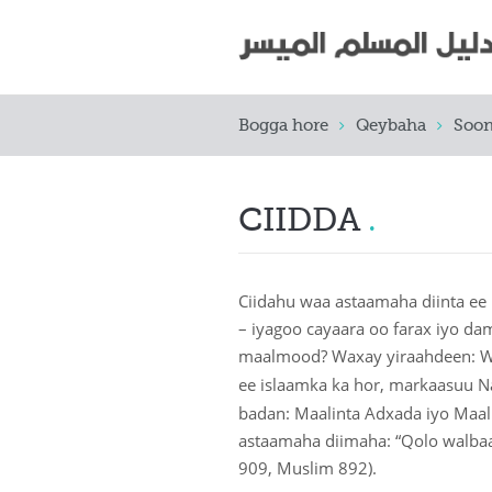
Bogga hore
Qeybaha
Soo
CIIDDA
Ciidahu waa astaamaha diinta 
– iyagoo cayaara oo farax iyo 
maalmood? Waxay yiraahdeen: W
ee islaamka ka hor, markaasuu 
badan: Maalinta Adxada iyo Maa
astaamaha diimaha: “Qolo walbaa 
909, Muslim 892).