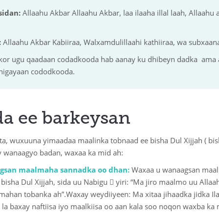
sidan:
Allaahu Akbar Allaahu Akbar, laa ilaaha illal laah, Allaahu 
:
Allaahu Akbar Kabiiraa, Walxamdulillaahi kathiiraa, wa subxaana
 kor ugu qaadaan codadkooda hab aanay ku dhibeyn dadka ama a
higayaan cododkooda.
a ee barkeysan
ta, wuxuuna yimaadaa maalinka tobnaad ee bisha Dul Xijjah ( bis
y wanaagyo badan, waxaa ka mid ah:
gsan maalmaha sannadka oo dhan:
Waxaa u wanaagsan maal
sha Dul Xijjah, sida uu Nabigu  yiri: “Ma jiro maalmo uu Allaah
han tobanka ah”.Waxay weydiiyeen: Ma xitaa jihaadka jidka Ilaa
la baxay naftiisa iyo maalkiisa oo aan kala soo noqon waxba ka m