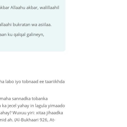
akbar Allaahu akbar, walillaahil
llaahi bukratan wa asiilaa.
an ku qalqal galineyn,
ha labo iyo tobnaad ee taariikhda
maha sannadka tobanka
 ka jecel yahay in lagula yimaado
hay? Wuxuu yiri: xitaa jihaadka
id ah. (Al-Bukhaari 926, At-