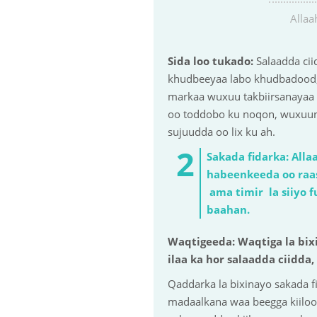
Allaa
Sida loo tukado:
Salaadda cii
khudbeeyaa labo khudbadood, w
markaa wuxuu takbiirsanayaa r
oo toddobo ku noqon, wuxuuna 
sujuudda oo lix ku ah.
Sakada fidarka: Alla
habeenkeeda oo raas
ama timir la siiyo f
baahan.
Waqtigeeda: Waqtiga la bi
ilaa ka hor salaadda ciidd
Qaddarka la bixinayo sakada f
madaalkana waa beegga kiilooy