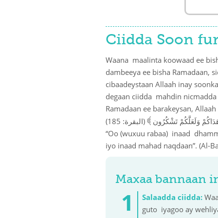
Ciidda Soon fu
Waana maalinta koowaad ee bis
dambeeya ee bisha Ramadaan, sid
cibaadeystaan Allaah inay soonk
degaan ciidda mahdin nicmadda i
Ramadaan ee barakeysan, Allaah 
}
(هَدَاكُمْ وَلَعَلَّكُمْ تَشْكُرُون
“Oo (wuxuu rabaa) inaad dhamme
iyo inaad mahad naqdaan”. (Al-B
Maxaa bannaan in 
Salaadda ciidda:
Waa 
guto iyagoo ay wehliy