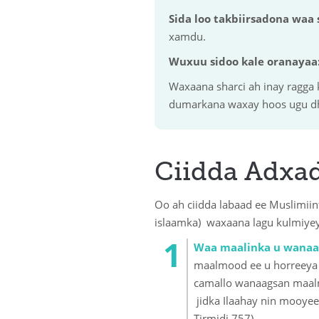
Sida loo takbiirsadona waa 
xamdu.
Wuxuu sidoo kale oranayaa
Waxaana sharci ah inay ragga
dumarkana waxay hoos ugu d
Ciidda Adxad
Oo ah ciidda labaad ee Muslimiin
islaamka) waxaana lagu kulmiye
Waa maalinka u wanaa
maalmood ee u horreeya bi
camallo wanaagsan maalma
jidka Ilaahay nin mooyee 
Tirmidi 757).