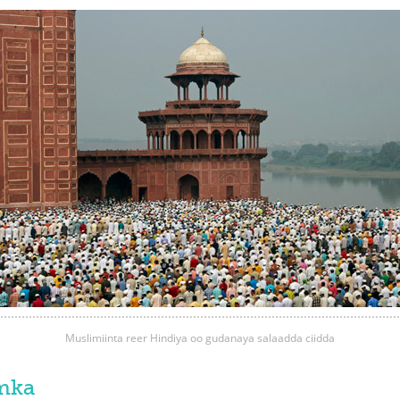
Mucaamalooyi
Cunnooyinka
Qoyska Muslim
Ducooyinka iy
Dharka
Muslimiinta reer Hindiya oo gudanaya salaadda ciidda
amka