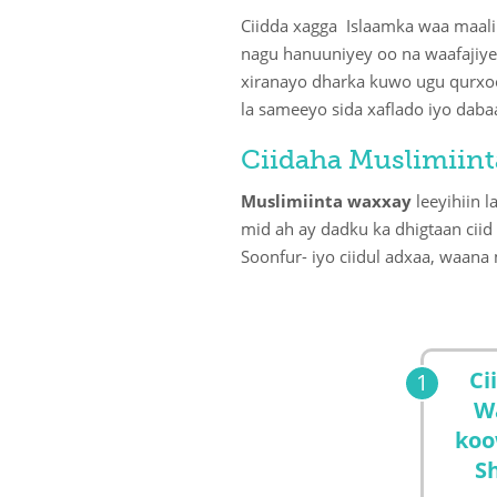
Ciidda xagga Islaamka waa maali
nagu hanuuniyey oo na waafajiyey
xiranayo dharka kuwo ugu qurxo
la sameeyo sida xaflado iyo daba
Ciidaha Muslimiint
Muslimiinta waxxay
leeyihiin 
mid ah ay dadku ka dhigtaan ciid
Soonfur- iyo ciidul adxaa, waana 
Ci
W
koo
S