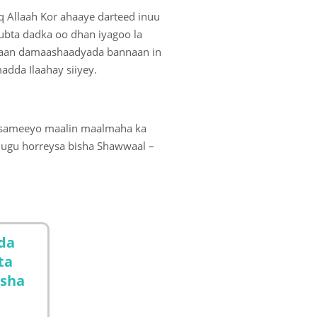
 Allaah Kor ahaaye darteed inuu
ubta dadka oo dhan iyagoo la
mmaan damaashaadyada bannaan in
adda Ilaahay siiyey.
la sameeyo maalin maalmaha ka
a ugu horreysa bisha Shawwaal –
da
ta
isha