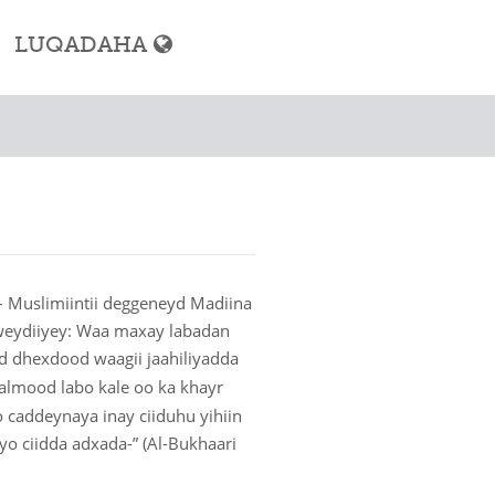
LUQADAHA
imka
ashada Muslimka
imka
– Muslimiintii deggeneyd Madiina
weydiiyey: Waa maxay labadan
dhexdood waagii jaahiliyadda
almood labo kale oo ka khayr
 caddeynaya inay ciiduhu yihiin
naazada
o ciidda adxada-” (Al-Bukhaari
limka