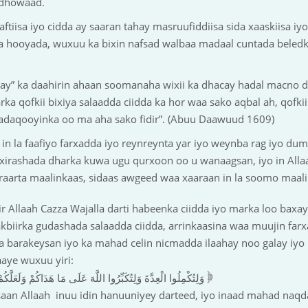
 dhowaad.
tiisa iyo cidda ay saaran tahay masruufiddiisa sida xaaskiisa iyo
rka hooyada, wuxuu ka bixin nafsad walbaa madaal cuntada beled
elay” ka daahirin ahaan soomanaha wixii ka dhacay hadal macno da
a qofkii bixiya salaadda ciidda ka hor waa sako aqbal ah, qofkii
adaqooyinka oo ma aha sako fidir”. (Abuu Daawuud 1609)
 in la faafiyo farxadda iyo reynreynta yar iyo weynba rag iyo d
 xirashada dharka kuwa ugu qurxoon oo u wanaagsan, iyo in Alla
araarta maalinkaas, sidaas awgeed waa xaaraan in la soomo maali
r Allaah Cazza Wajalla darti habeenka ciidda iyo marka loo baxa
akbiirka gudashada salaadda ciidda, arrinkaasina waa muujin fa
arakeysan iyo ka mahad celin nicmadda ilaahay noo galay iyo 
aye wuxuu yiri:
}
(البقرة: 185
وَلِتُكْمِلُوا الْعِدَّةَ وَلِتُكَبِّرُوا اللَّهَ عَلَى مَا هَدَاكُمْ وَلَعَلَّ
an Allaah inuu idin hanuuniyey darteed, iyo inaad mahad naqda