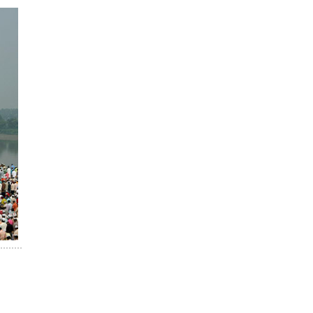
nka maalka
ka ah
o Wardiyada