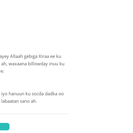
yey Allaah gebiga Xiraa ee ku
 ah, waxaana billowday inuu ku
e:
ur iyo hanuun ku socda dadka oo
 labaatan sano ah.