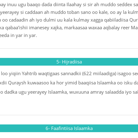
ay inuu ugu baaqo dada diinta Ilaahay si sir ah muddo seddex 
yeerayey si caddaan ah muddo toban sano oo kale, oo ay la kulm
n oo cadaadin ah iyo dulmi uu kala kulmay xagga qabiiladiisa Q
ka qabaa’ishii imanesey xajka, markaasaa waxaa aqbalay reer Ma
eda in yar in yar.
5- Hijradiisa
oo yiqiin Yahtrib waqtigaas sannadkii (622 miilaadiga) isagoo se
dii Quraysh kuwaasoo ka hor yimid baaqiisa Islaamka oo isku da
o dadka ugu yeerayey Islaamka, wuxuuna amray salaadda iyo saka
6- Faafintiisa Islaamka