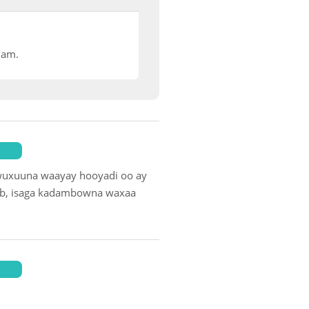
nka maalka
lam.
ka ah
o Wardiyada
 wuxuuna waayay hooyadi oo ay
alib, isaga kadambowna waxaa