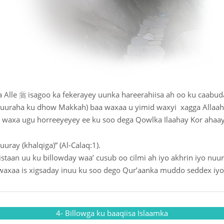

a Alle
isagoo ka fekerayey uunka hareerahiisa ah oo ku caabuda
 buuraha ku dhow Makkah) baa waxaa u yimid waxyi xagga Allaah
waxa ugu horreeyeyey ee ku soo dega Qowlka Ilaahay Kor ahaay
uray (khalqiga)” (Al-Calaq:1).
ristaan uu ku billowday waa’ cusub oo cilmi ah iyo akhrin iyo nu
 waxaa is xigsaday inuu ku soo dego Qur’aanka muddo seddex iyo
4- Billowga ku baaqiisa Islaamka