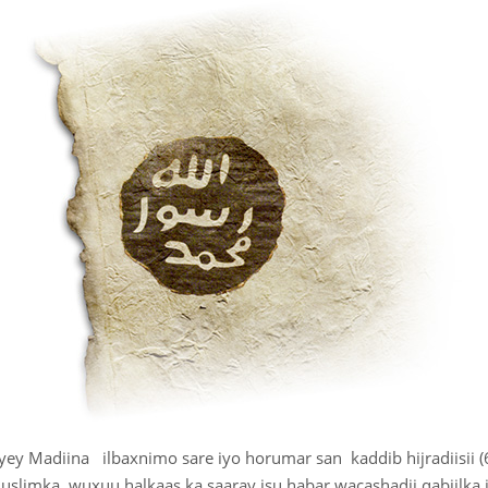
yey Madiina ilbaxnimo sare iyo horumar san kaddib hijradiisii 
imka, wuxuu halkaas ka saaray isu habar wacashadii qabiilka iyo