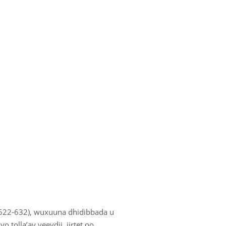
(622-632), wuxuuna dhidibbada u
 tolla’ay yeeydii jirtet oo