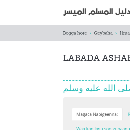
Bogga hore
Qeybaha
Iima
LABADA ASH
Magaca Nabigeenna:
R
Waa kan lagu soo gunaanud