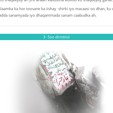
laamka ka hor toosane ka iishay shirki iyo macaasi oo dhan, ku c
udaadda sanamyada iyo dhaqammada sanam caabudka ah.
3- Soo diristiisii