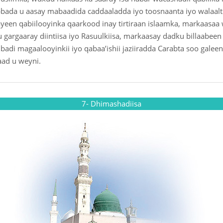
bbada u aasay mabaadida caddaaladda iyo toosnaanta iyo walaalt
yeen qabiilooyinka qaarkood inay tirtiraan islaamka, markaasaa
 gargaaray diintiisa iyo Rasuulkiisa, markaasay dadku billaabeen
adi magaalooyinkii iyo qabaa’ishii jaziiradda Carabta soo galee
aad u weyni.
7- Dhimashadiisa