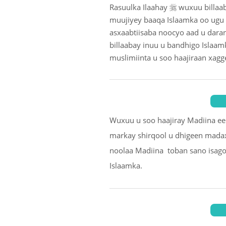

Rasuulka Ilaahay
wuxuu billaab
muujiyey baaqa Islaamka oo ugu 
asxaabtiisaba noocyo aad u dara
billaabay inuu u bandhigo Islaam
muslimiinta u soo haajiraan xagge
Wuxuu u soo haajiray Madiina ee l
markay shirqool u dhigeen madax
noolaa Madiina toban sano isago
Islaamka.