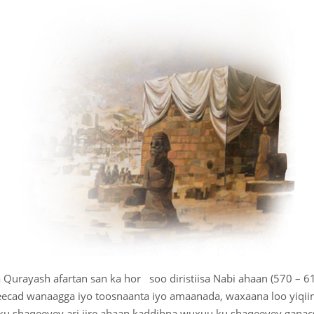
 Qurayash afartan san ka hor soo diristiisa Nabi ahaan (570 – 
ecad wanaagga iyo toosnaanta iyo amaanada, waxaana loo yiqii
u shaqeeyey ari jire ahaan kaddibna wuxuu ku shaqeeyey ganac