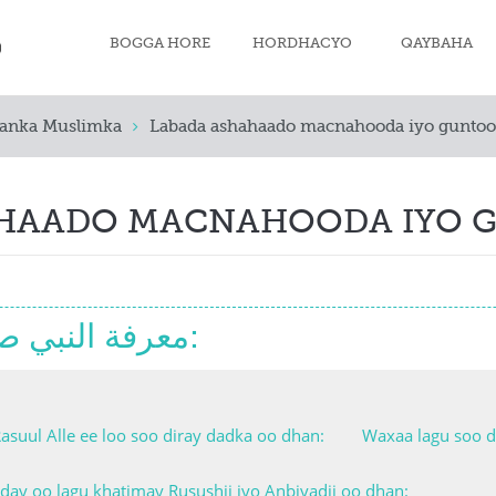
BOGGA HORE
HORDHACYO
QAYBAHA
anka Muslimka
Labada ashahaado macnahooda iyo gunto
Iimaanka Musl
Dahaaro qaad
AHAADO MACNAHOODA IYO 
Salaadda Musl
Soonka
Sakada
معرفة النبي صلى الله عليه وسلم:
Xajka
Mowdka iyo Ja
asuul Alle ee loo soo diray dadka oo dhan:
Waxaa lagu soo d
Akhlaaqda Mus
ay oo lagu khatimay Rusushii iyo Anbiyadii oo dhan: