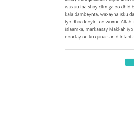
wuxuu faafshay cilmiga oo dhidi
kala dambeynta, waxayna isku da
iyo dhacdooyin, oo wuxuu Allah u
islaamka, markaasay Makkah iyo b
doortay oo ku qanacsan diintani 