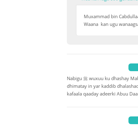
Muxammad bin Cabdullaa
Waana kan ugu wanaagsan 

Nabigu
wuxuu ku dhashay Makk
dhimatay in yar kaddib dhalasha
kafaala qaaday adeerki Abuu Daa