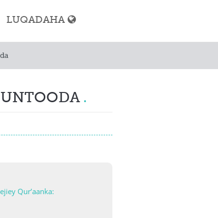
LUQADAHA
oda
imka
ashada Muslimka
GUNTOODA
imka
naazada
ejiey Qur’aanka:
limka