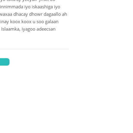
innimmada iyo iskaashiga iyo
 waxaa dhacay dhowr dagaallo ah
 inay koox koox u soo galaan
n Islaamka, iyagoo adeecsan