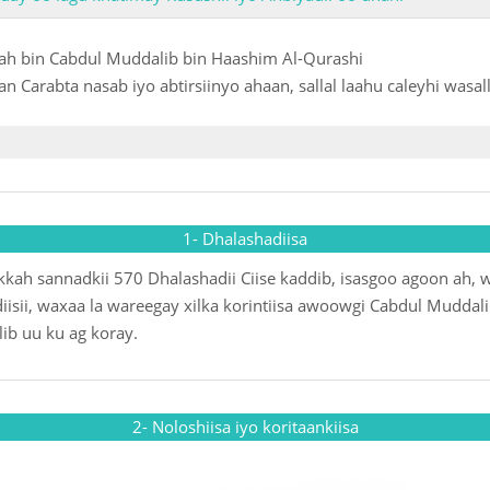
Mucaamalooyi
h bin Cabdul Muddalib bin Haashim Al-Qurashi
Cunnooyinka
Carabta nasab iyo abtirsiinyo ahaan, sallal laahu caleyhi wasal
Qoyska Muslim
Ducooyinka iy
Dharka
1- Dhalashadiisa
ah sannadkii 570 Dhalashadii Ciise kaddib, isasgoo agoon ah,
diisii, waxaa la wareegay xilka korintiisa awoowgi Cabdul Mudd
lib uu ku ag koray.
2- Noloshiisa iyo koritaankiisa