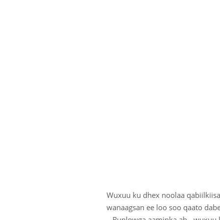
Wuxuu ku dhex noolaa qabiilkiisa
wanaagsan ee loo soo qaato dabe
– Runlowga aaminka ah-, wuxuu k