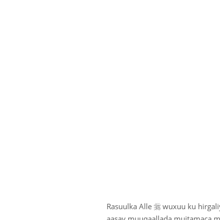

Rasuulka Alle
wuxuu ku hirgali
aasay muuqaallada mujtamaca musl