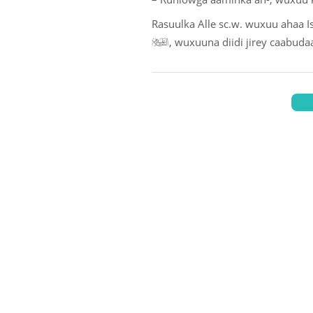
Rasuulka Alle sc.w. wuxuu ahaa Is

, wuxuuna diidi jirey caab