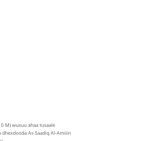
610 M) wuxuu ahaa tusaale
n dhexdooda As-Saadiq Al-Amiiin
si.