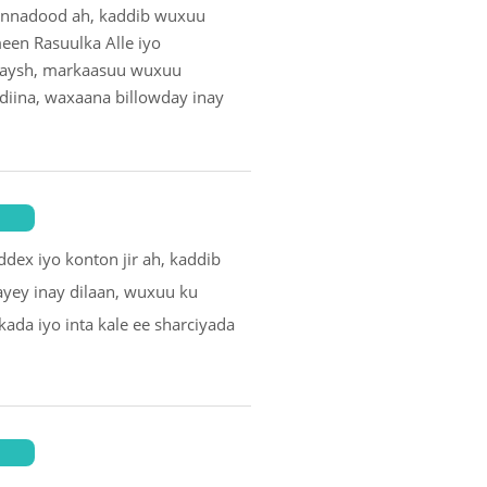
sannadood ah, kaddib wuxuu
een Rasuulka Alle iyo
uraysh, markaasuu wuxuu
diina, waxaana billowday inay
ddex iyo konton jir ah, kaddib
yey inay dilaan, wuxuu ku
da iyo inta kale ee sharciyada