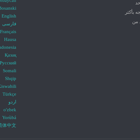
ərbaycan
حد
Bosanski
ه بأكثر
English
د من
فارسی
Français
Hausa
ndonesia
Қазақ
Русский
Somali
Shqip
iswahili
Türkçe
اردو
o'zbek
Yorùbá
简体中文