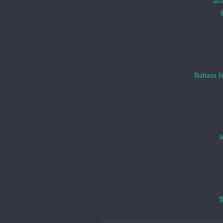
az
Bahasa I
K