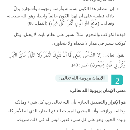
إن انتظام هذا الكون بسمائه وأرضه ونجومه وأشجاره يدلّ
دلالة قطعية على أن لهذا الكون خالقاً واحداً، وهو الله سبحانه
(صُنْعَ اللهِ الَّذِي أَتْقَنَ كُلَّ شَيْء)
وتعالى:
(النمل: 88).
فهذه الكواكب والنجوم -مثلاً- تسير على نظام ثابت لا يختل، وكل
كوكب يسير في مدار لا يتعداه ولا يتجاوزه.
(لَا الشَّمْسُ يَنْبَغِي لَهَا أَنْ تُدْرِكَ الْقَمَرَ وَلَا اللَّيْلُ سَابِقُ النَّهَارِ
يقول تعالى:
وَكُلٌّ فِي فَلَكٍ يَسْبَحُون)
(يس: 40).
‬الإيمان‭ ‬بربوبية‭ ‬الله‭ ‬تعالى‭:‬
معنى الإيمان بربوبية الله تعالى:
هو الإقرار
والتصديق الجازم بأن الله تعالى رب كل شيء ومالكه
وخالقه ورازقه، وأنه المحيي المميت النافع الضار، الذي له الأمر كله،
وبيده الخير، وهو على كل شيء قدير، ليس له في ذلك شريك.