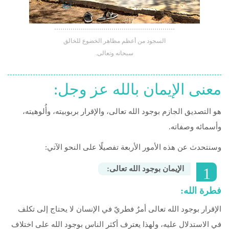
 Қазақ
 فارسی
السجود من أعظم مظاهر الخضوع للخالق
سبحانه وتعالى.
 Русский
 Somali
معنى‭ ‬الإيمان‭ ‬بالله‭ ‬عز‭ ‬وجل‭:‬
 Kiswahili
هو التصديق الجازم بوجود الله تعالى، والإقرار بربوبيته، وأُلوهيته،
 Türkçe
وأسمائه وصفاته.
 اردو
وسنتحدث عن هذه الأمور الأربعة تفصيلًا على النحو الآتي:
 o'zbek
‬الإيمان‭ ‬بوجود‭ ‬الله‭ ‬تعالى‭: ‬
 Yorùbá
فطرة الله:
الإقرار بوجود الله تعالى أمرٌ فطريّ في الإنسان لا يحتاج إلى تكلف
في الاستدلال عليه، ولهذا يعترف أكثر الناس بوجود الله على اختلاف