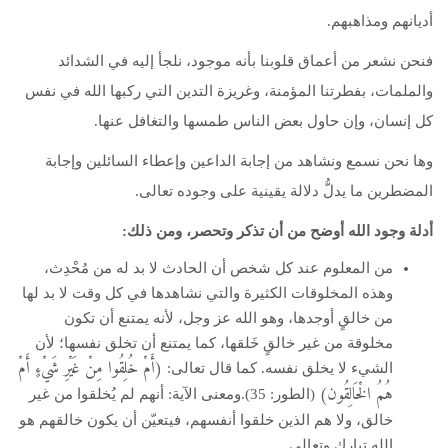
أديانهم ومذاهبهم.
فنحن نشعر من أعماق قلوبنا بأنه موجود، نلجأ إليه في الشدائد
والملمات، بفطرتنا المؤمنة، وغريزة التدين التي ركبها الله في نفس
كل إنسان، وإن حاول بعض الناس طمسها والتغافل عنها.
وها نحن نسمع ونشاهد من إجابة الداعين وإعطاء السائلين وإجابة
المضطرين ما يدلُّ دلالة يقينية على وجوده تعالى.
أدلة وجود الله أوضح من أن تذكر وتحصر، ومن ذلك:
من المعلوم عند كل شخص أن الحادث لا بد له من مُحْدِث،
وهذه المخلوقات الكثيرة والتي نشاهدها في كل وقت لا بد لها
من خالقٍ أوجدها، وهو الله عز وجل، لأنه يمتنع أن تكون
مخلوقة من غير خالقٍ خَلقها، كما يمتنع أن تخلق نفسها؛ لأن
(أَمْ خُلِقُوا مِنْ غَيْرِ شَيْءٍ أَمْ
الشيء لا يخلق نفسه. كما قال تعالى:
هُمُ الْخَالِقُون)
(الطور: 35).ومعنى الآية: أنهم لم يُخلقوا من غير
خالق، ولا هم الذين خلقوا أنفسهم، فيتعيّن أن يكون خالقهم هو
الله تبارك وتعالى.