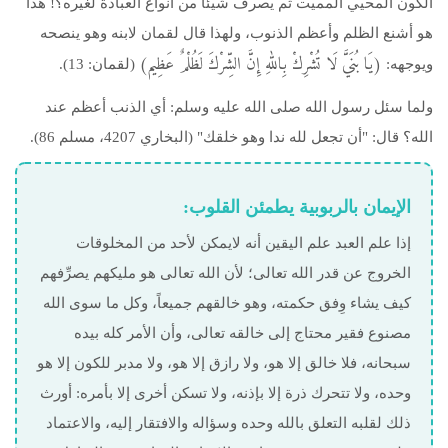
الكون المحيي المميت ثم يصرف شيئاً من أنواع العبادة لغيره؟! هذا
هو أشنع الظلم وأعظم الذنوب، ولهذا قال لقمان لابنه وهو ينصحه
(يَا بُنَيَّ لَا تُشْرِكْ بِاللهِ إِنَّ الشِّرْكَ لَظُلْمٌ عَظِيم)
ويوجهه:
(لقمان: 13).
ولما سئل رسول الله صلى الله عليه وسلم: أي الذنب أعظم عند
الله؟ قال: "أن تجعل لله ندا وهو خلقك" (البخاري 4207، مسلم 86).
الإيمان‭ ‬بالربوبية‭ ‬يطمئن‭ ‬القلوب‭:‬
إذا علم العبد علم اليقين أنه لايمكن لأحد من المخلوقات
الخروج عن قدر الله تعالى؛ لأن الله تعالى هو مليكهم يصرِّفهم
كيف يشاء وِفق حكمته، وهو خالقهم جميعاً، وكل ما سوى الله
مصنوع فقير محتاج إلى خالقه تعالى، وأن الأمر كله بيده
سبحانه، فلا خالق إلا هو، ولا رازق إلا هو، ولا مدبر للكون إلا هو
وحده، ولا تتحرك ذرة إلا بإذنه، ولا تسكن أخرى إلا بأمره: أورث
ذلك لقلبه التعلق بالله وحده وسؤاله والافتقار إليه، والاعتماد