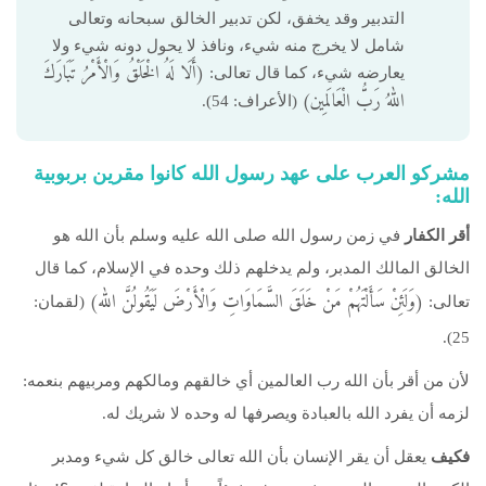
التدبير وقد يخفق، لكن تدبير الخالق سبحانه وتعالى
شامل لا يخرج منه شيء، ونافذ لا يحول دونه شيء ولا
(أَلَا لَهُ الْخَلْقُ وَالْأَمْرُ تَبَارَكَ
يعارضه شيء، كما قال تعالى:
اللهُ رَبُّ الْعَالَمِين)
(الأعراف: 54).
مشركو العرب على عهد رسول الله كانوا مقرين بربوبية
الله:
أقر الكفار
في زمن رسول الله صلى الله عليه وسلم بأن الله هو
الخالق المالك المدبر، ولم يدخلهم ذلك وحده في الإسلام، كما قال
(وَلَئِنْ سَأَلْتَهُمْ مَنْ خَلَقَ السَّمَاوَاتِ وَالْأَرْضَ لَيَقُولُنَّ الله)
تعالى:
(لقمان:
25).
لأن من أقر بأن الله رب العالمين أي خالقهم ومالكهم ومربيهم بنعمه:
لزمه أن يفرد الله بالعبادة ويصرفها له وحده لا شريك له.
فكيف
يعقل أن يقر الإنسان بأن الله تعالى خالق كل شيء ومدبر