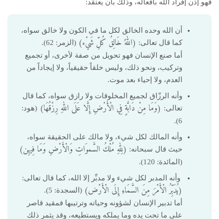
فهو إذن إفراد الله بأفعاله، وذلك بأن يعتقد:
أن الله وحده الخالق لكل ما في الكون ولا خالق سواه،
(اللهُ خَالِقُ كُلِّ شَيْء)
كما قال تعالى:
(الزمر: 62).
أما صنع الإنسان فهو تحويل من صفة لأخرى، أو تجميع
وتركيب، ونحو ذلك، وليس خلقاً حقيقياً، ولا إيجاداً من
العدم، ولا إحياء بعد موت.
وأنه الرزّاق لجميع المخلوقات ولا رازق سواه، كما قال
(وَمَا مِنْ دَابَّةٍ فِي الْأَرْضِ إِلَّا عَلَى اللهِ رِزْقُهَا)
تعالى:
(هود:
6).
وأنه المالك لكل شيء، ولا مالك على الحقيقة سواه،
(لِلهِ مُلْكُ السَّموَاتِ وَالْأَرْضِ وَمَا فِيهِن)
حيث قال سبحانه:
(المائدة: 120).
وأنه المدبر لكل شيء ولا مدبِّر إلا الله، كما قال تعالى:
(يُدَبِّرُ الْأَمْرَ مِنَ السَّمَاءِ إِلَى الْأَرْض)
(السجدة: 5).
أما تدبير الإنسان لشؤونه وحياته وترتيبها فمقيد قاصر
على ما تحت يده وما يملكه ويستطيعه، وقد يثمر ذلك