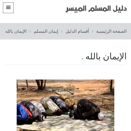
اللغات
الصفحة الرئيسية
الصفحة الرئيسية
أقسام الدليل
إيمان المسلم
الإيمان بالله
 Shqip
مقدمات
 العربية
الأقسام
الإيمان بالله
 azərbaycan
 Bosanski
 简体中文
 English
 Français
 Hausa
 Bahasa Indonesia